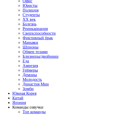
Офис
Юристы
Полиция
Студенты
ХХ век
Болезнь
Реинкарнация
Сверхспособности
Фиктивный брак
Маньяки
Шпионы
Обмен телами
Близнецы/двойники
Еда
Амнезия
Геймеры
Демоны
Молодость
Династия Мин
Зомби
Южная Корея
Китай
Япония
Команды озвучки
Топ команды