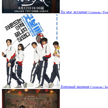
Ты мое желание
Сериалы / Ром
Хороший мальчик
Сериалы / Бо