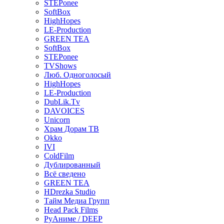
STEPonee
SoftBox
HighHopes
LE-Production
GREEN TEA
SoftBox
STEPonee
TVShows
Люб. Одноголосый
HighHopes
LE-Production
DubLik.Tv
DAVOICES
Unicorn
Храм Дорам ТВ
Okko
IVI
ColdFilm
Дублированный
Всё сведено
GREEN TEA
HDrezka Studio
Тайм Медиа Групп
Head Pack Films
РуАниме / DEEP