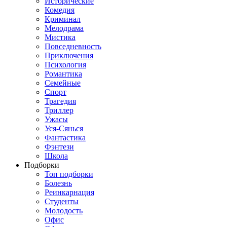
Исторические
Комедия
Криминал
Мелодрама
Мистика
Повседневность
Приключения
Психология
Романтика
Семейные
Спорт
Трагедия
Триллер
Ужасы
Уся-Сянься
Фантастика
Фэнтези
Школа
Подборки
Топ подборки
Болезнь
Реинкарнация
Студенты
Молодость
Офис