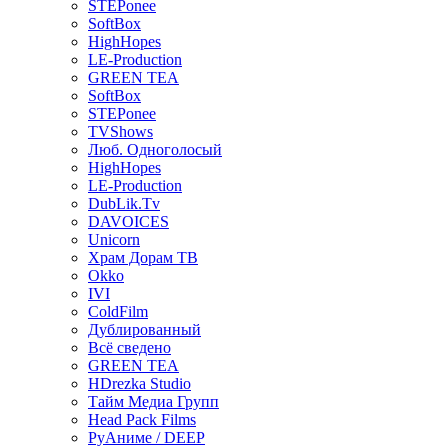
STEPonee
SoftBox
HighHopes
LE-Production
GREEN TEA
SoftBox
STEPonee
TVShows
Люб. Одноголосый
HighHopes
LE-Production
DubLik.Tv
DAVOICES
Unicorn
Храм Дорам ТВ
Okko
IVI
ColdFilm
Дублированный
Всё сведено
GREEN TEA
HDrezka Studio
Тайм Медиа Групп
Head Pack Films
РуАниме / DEEP