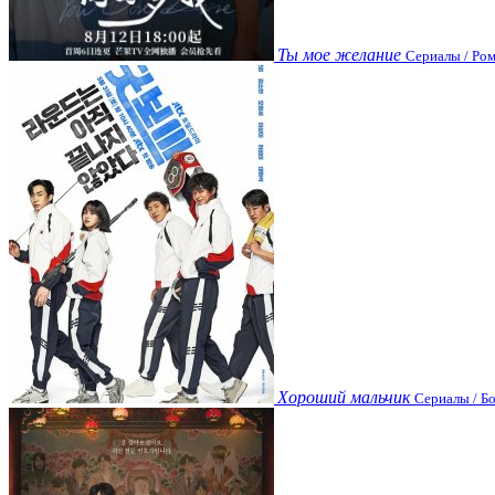
Ты мое желание
Сериалы / Ром
Хороший мальчик
Сериалы / Бо