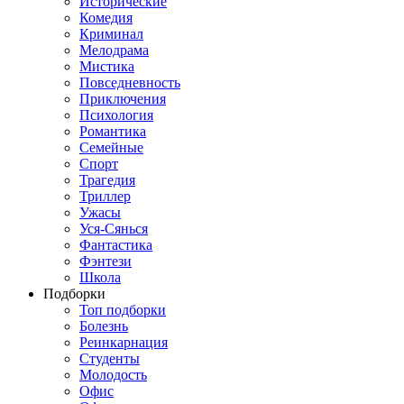
Исторические
Комедия
Криминал
Мелодрама
Мистика
Повседневность
Приключения
Психология
Романтика
Семейные
Спорт
Трагедия
Триллер
Ужасы
Уся-Сянься
Фантастика
Фэнтези
Школа
Подборки
Топ подборки
Болезнь
Реинкарнация
Студенты
Молодость
Офис