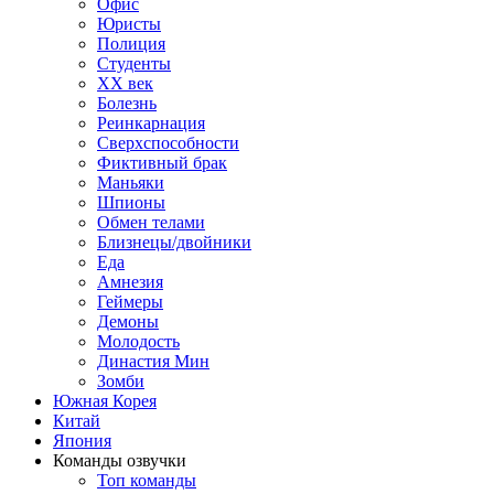
Офис
Юристы
Полиция
Студенты
ХХ век
Болезнь
Реинкарнация
Сверхспособности
Фиктивный брак
Маньяки
Шпионы
Обмен телами
Близнецы/двойники
Еда
Амнезия
Геймеры
Демоны
Молодость
Династия Мин
Зомби
Южная Корея
Китай
Япония
Команды озвучки
Топ команды