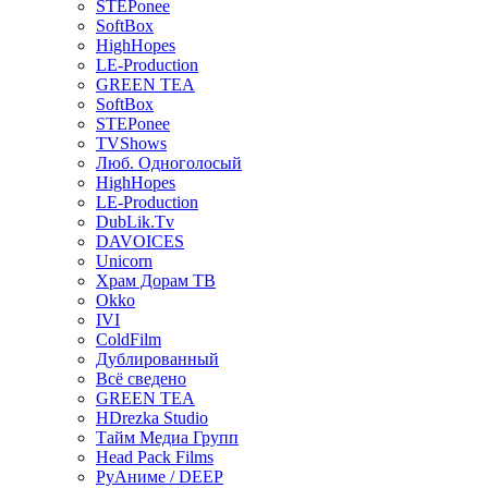
STEPonee
SoftBox
HighHopes
LE-Production
GREEN TEA
SoftBox
STEPonee
TVShows
Люб. Одноголосый
HighHopes
LE-Production
DubLik.Tv
DAVOICES
Unicorn
Храм Дорам ТВ
Okko
IVI
ColdFilm
Дублированный
Всё сведено
GREEN TEA
HDrezka Studio
Тайм Медиа Групп
Head Pack Films
РуАниме / DEEP