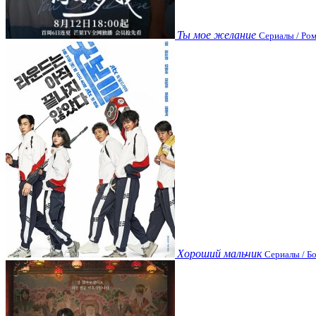
Ты мое желание
Сериалы / Ром
Хороший мальчик
Сериалы / Бо