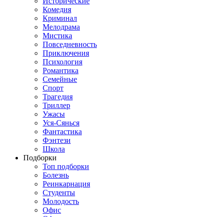
Исторические
Комедия
Криминал
Мелодрама
Мистика
Повседневность
Приключения
Психология
Романтика
Семейные
Спорт
Трагедия
Триллер
Ужасы
Уся-Сянься
Фантастика
Фэнтези
Школа
Подборки
Топ подборки
Болезнь
Реинкарнация
Студенты
Молодость
Офис