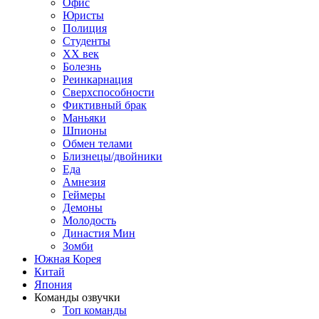
Офис
Юристы
Полиция
Студенты
ХХ век
Болезнь
Реинкарнация
Сверхспособности
Фиктивный брак
Маньяки
Шпионы
Обмен телами
Близнецы/двойники
Еда
Амнезия
Геймеры
Демоны
Молодость
Династия Мин
Зомби
Южная Корея
Китай
Япония
Команды озвучки
Топ команды