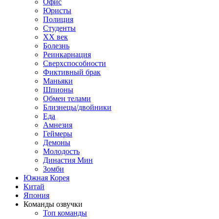
Офис
Юристы
Полиция
Студенты
ХХ век
Болезнь
Реинкарнация
Сверхспособности
Фиктивный брак
Маньяки
Шпионы
Обмен телами
Близнецы/двойники
Еда
Амнезия
Геймеры
Демоны
Молодость
Династия Мин
Зомби
Южная Корея
Китай
Япония
Команды озвучки
Топ команды