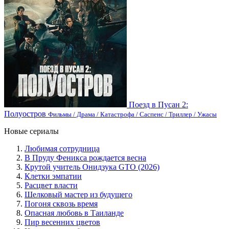
Поезд в Пусан 2:
Полуостров
Фильмы / Драма / Катастрофа / Саспенс / Триллер / Ужасы
Новые сериалы
Любимая сотрудница
В Пруду Феникса рождается весна
Крутой учитель Онидзука GTO (2026)
Клетки эмпатии
Расцвет власти
Шелковый мастер из будущего
Погоня сквозь время
Опасная любовь в Таиланде
Пир весенних цветов