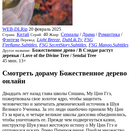
WEB-DLRip
20 февраль 2025
Китай
40
Сериалы
/
Драма
/
Романтика
/
Страна:
Серий:
Жанр:
Фэнтези
Light Breeze
,
DubLik.Tv
,
FSG
Перевод:
Fireflame.Subtitles
,
FSG SecretStory.Subtitles
,
FSG Mango.Subtitles
Божественное древо / В Сэндае растут
Другое название:
деревья / Love of the Divine Tree / Sendai Tree
45 мин.
13+
Смотреть дораму Божественное дерево
онлайн
Двадцать лет назад глава школы Сишань, Му Цин Ггэ,
пожертвовала свое золотое ядро, чтобы защитить
человечество и запечатать демонический источник в Шуя
Великого Ученика. За это люди ошибочно приняли Му Цин
Гэ за врага, и четыре великие школы даосизма объединились,
чтобы уничтожить ее. Прежде чем подвергнуться казни,
инструктор Шуя узнал жестокую истину о Му Цин Ггэ и
отправился искать Древо Перерождения. Пройдя множество