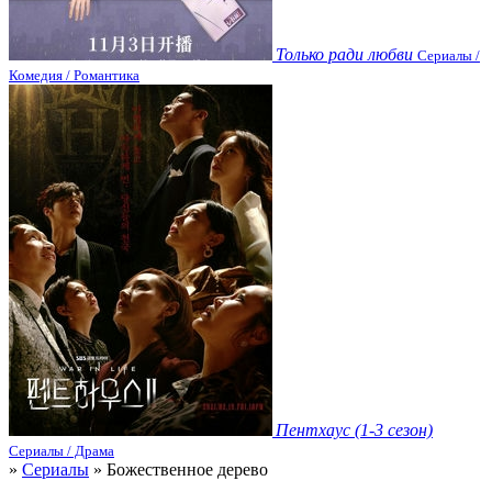
Только ради любви
Сериалы /
Комедия / Романтика
Пентхаус (1-3 сезон)
Сериалы / Драма
»
Сериалы
» Божественное дерево