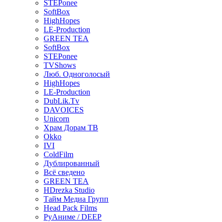
STEPonee
SoftBox
HighHopes
LE-Production
GREEN TEA
SoftBox
STEPonee
TVShows
Люб. Одноголосый
HighHopes
LE-Production
DubLik.Tv
DAVOICES
Unicorn
Храм Дорам ТВ
Okko
IVI
ColdFilm
Дублированный
Всё сведено
GREEN TEA
HDrezka Studio
Тайм Медиа Групп
Head Pack Films
РуАниме / DEEP