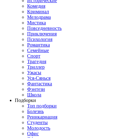
Исторические
Комедия
Криминал
Мелодрама
Мистика
Повседневность
Приключения
Психология
Романтика
Семейные
Спорт
Трагедия
Триллер
Ужасы
Уся-Сянься
Фантастика
Фэнтези
Школа
Подборки
Топ подборки
Болезнь
Реинкарнация
Студенты
Молодость
Офис