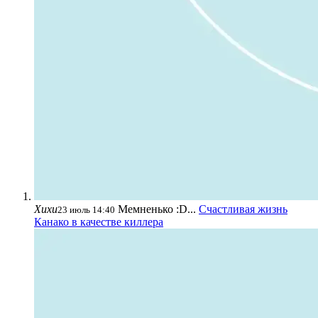
Хихи
Мемненько :D...
Счастливая жизнь
23 июль 14:40
Канако в качестве киллера