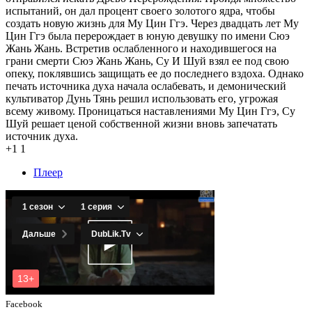
испытаний, он дал процент своего золотого ядра, чтобы
создать новую жизнь для Му Цин Ггэ. Через двадцать лет Му
Цин Ггэ была перерождает в юную девушку по имени Сюэ
Жань Жань. Встретив ослабленного и находившегося на
грани смерти Сюэ Жань Жань, Су И Шуй взял ее под свою
опеку, поклявшись защищать ее до последнего вздоха. Однако
печать источника духа начала ослабевать, и демонический
культиватор Дунь Тянь решил использовать его, угрожая
всему живому. Проницаться наставлениями Му Цин Ггэ, Су
Шуй решает ценой собственной жизни вновь запечатать
источник духа.
+1
1
Плеер
Facebook