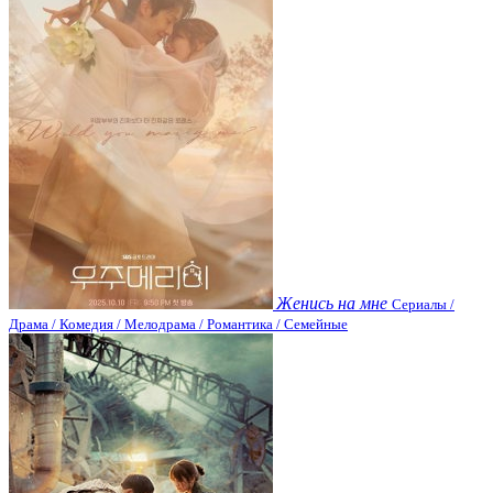
Женись на мне
Сериалы /
Драма / Комедия / Мелодрама / Романтика / Семейные