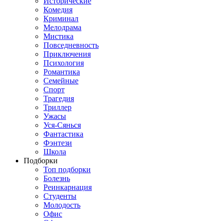
Исторические
Комедия
Криминал
Мелодрама
Мистика
Повседневность
Приключения
Психология
Романтика
Семейные
Спорт
Трагедия
Триллер
Ужасы
Уся-Сянься
Фантастика
Фэнтези
Школа
Подборки
Топ подборки
Болезнь
Реинкарнация
Студенты
Молодость
Офис