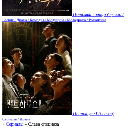
Потомки солнца
Сериалы /
Боевик / Драма / Комедия / Медицина / Мелодрама / Романтика
Пентхаус (1-3 сезон)
Сериалы / Драма
»
Сериалы
» Слава спецназа