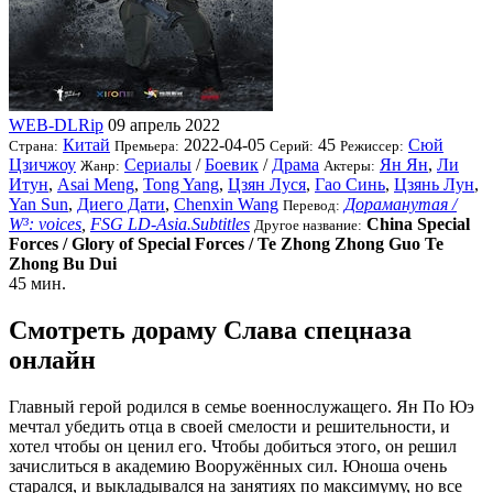
WEB-DLRip
09 апрель 2022
Китай
2022-04-05
45
Сюй
Страна:
Премьера:
Серий:
Режиссер:
Цзичжоу
Сериалы
/
Боевик
/
Драма
Ян Ян
,
Ли
Жанр:
Актеры:
Итун
,
Asai Meng
,
Tong Yang
,
Цзян Луся
,
Гао Синь
,
Цзянь Лун
,
Yan Sun
,
Диего Дати
,
Chenxin Wang
Дораманутая /
Перевод:
W³: voices
,
FSG LD-Asia.Subtitles
China Special
Другое название:
Forces / Glory of Special Forces / Te Zhong Zhong Guo Te
Zhong Bu Dui
45 мин.
Смотреть дораму Слава спецназа
онлайн
Главный герой родился в семье военнослужащего. Ян По Юэ
мечтал убедить отца в своей смелости и решительности, и
хотел чтобы он ценил его. Чтобы добиться этого, он решил
зачислиться в академию Вооружённых сил. Юноша очень
старался, и выкладывался на занятиях по максимуму, но все