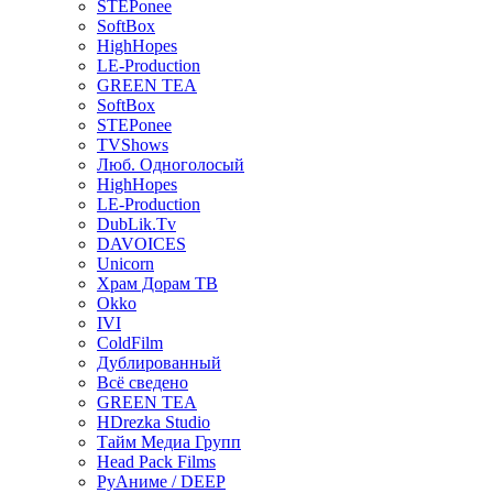
STEPonee
SoftBox
HighHopes
LE-Production
GREEN TEA
SoftBox
STEPonee
TVShows
Люб. Одноголосый
HighHopes
LE-Production
DubLik.Tv
DAVOICES
Unicorn
Храм Дорам ТВ
Okko
IVI
ColdFilm
Дублированный
Всё сведено
GREEN TEA
HDrezka Studio
Тайм Медиа Групп
Head Pack Films
РуАниме / DEEP