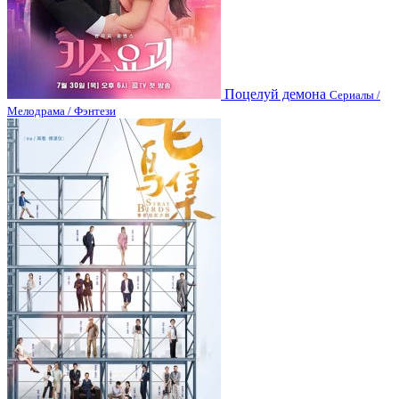
Поцелуй демона
Сериалы /
Мелодрама / Фэнтези