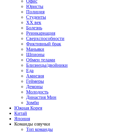
Офис
Юристы
Полиция
Студенты
ХХ век
Болезнь
Реинкарнация
Сверхспособности
Фиктивный брак
Маньяки
Шпионы
Обмен телами
Близнецы/двойники
Еда
Амнезия
Геймеры
Демоны
Молодость
Династия Мин
Зомби
Южная Корея
Китай
Япония
Команды озвучки
Топ команды