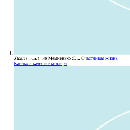
Хихи
Мемненько :D...
Счастливая жизнь
23 июль 14:40
Канако в качестве киллера