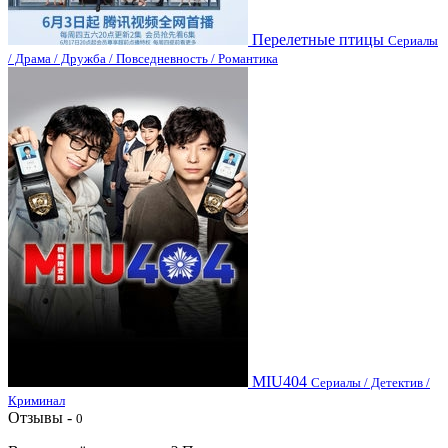
Перелетные птицы
Сериалы
/ Драма / Дружба / Повседневность / Романтика
MIU404
Сериалы / Детектив /
Криминал
Отзывы -
0