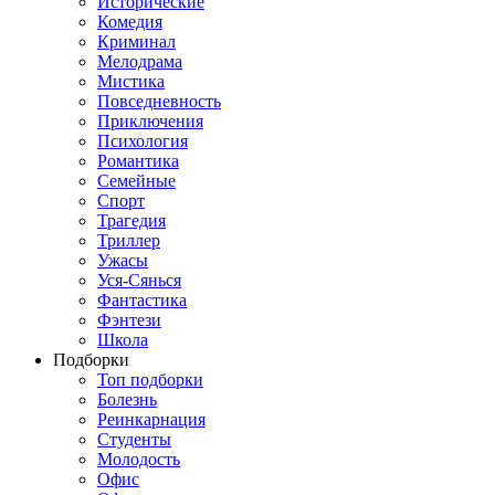
Исторические
Комедия
Криминал
Мелодрама
Мистика
Повседневность
Приключения
Психология
Романтика
Семейные
Спорт
Трагедия
Триллер
Ужасы
Уся-Сянься
Фантастика
Фэнтези
Школа
Подборки
Топ подборки
Болезнь
Реинкарнация
Студенты
Молодость
Офис