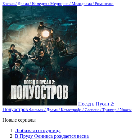
Боевик / Драма / Комедия / Медицина / Мелодрама / Романтика
Поезд в Пусан 2:
Полуостров
Фильмы / Драма / Катастрофа / Саспенс / Триллер / Ужасы
Новые сериалы
Любимая сотрудница
В Пруду Феникса рождается весна