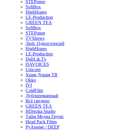
STEPonee
SoftBox
HighHopes
LE-Production
GREEN TEA
SoftBox
STEPonee
TVShows
Люб. Одноголосый
HighHopes
LE-Production
DubLik.Tv
DAVOICES
Unicorn
Храм Дорам ТВ
Okko
IVI
ColdFilm
Дублированный
Всё сведено
GREEN TEA
HDrezka Studio
Тайм Медиа Групп
Head Pack Films
РуАниме / DEEP