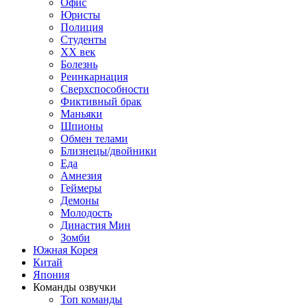
Офис
Юристы
Полиция
Студенты
ХХ век
Болезнь
Реинкарнация
Сверхспособности
Фиктивный брак
Маньяки
Шпионы
Обмен телами
Близнецы/двойники
Еда
Амнезия
Геймеры
Демоны
Молодость
Династия Мин
Зомби
Южная Корея
Китай
Япония
Команды озвучки
Топ команды