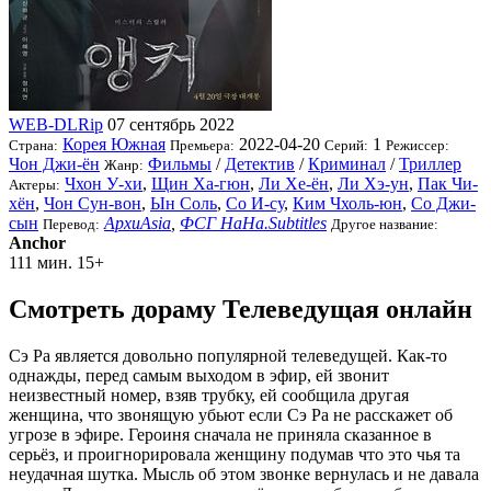
WEB-DLRip
07 сентябрь 2022
Корея Южная
2022-04-20
1
Страна:
Премьера:
Серий:
Режиссер:
Чон Джи-ён
Фильмы
/
Детектив
/
Криминал
/
Триллер
Жанр:
Чхон У-хи
,
Щин Ха-гюн
,
Ли Хе-ён
,
Ли Хэ-ун
,
Пак Чи-
Актеры:
хён
,
Чон Сун-вон
,
Ын Соль
,
Со И-су
,
Ким Чхоль-юн
,
Со Джи-
сын
АрхиAsia
,
ФСГ НаНа.Subtitles
Перевод:
Другое название:
Anchor
111 мин.
15+
Смотреть дораму Телеведущая онлайн
Сэ Ра является довольно популярной телеведущей. Как-то
однажды, перед самым выходом в эфир, ей звонит
неизвестный номер, взяв трубку, ей сообщила другая
женщина, что звонящую убьют если Сэ Ра не расскажет об
угрозе в эфире. Героиня сначала не приняла сказанное в
серьёз, и проигнорировала женщину подумав что это чья та
неудачная шутка. Мысль об этом звонке вернулась и не давала