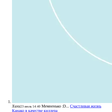
Хихи
Мемненько :D...
Счастливая жизнь
23 июль 14:40
Канако в качестве киллера