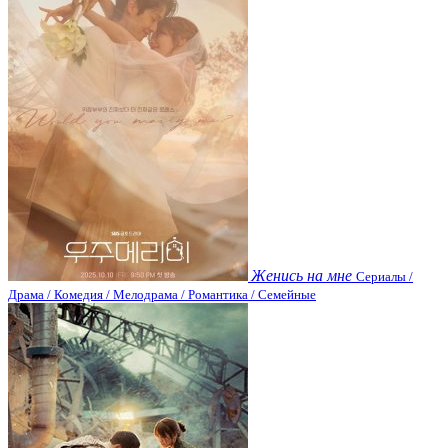
Женись на мне
Сериалы /
Драма / Комедия / Мелодрама / Романтика / Семейные