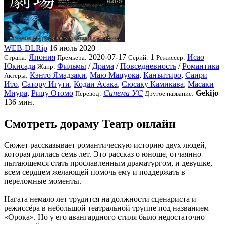
WEB-DLRip
16 июль 2020
Япония
2020-07-17
1
Исао
Страна:
Премьера:
Серий:
Режиссер:
Юкисада
Фильмы
/
Драма
/
Повседневность
/
Романтика
Жанр:
Кэнто Ямадзаки
,
Маю Мацуока
,
Канъитиро
,
Саири
Актеры:
Ито
,
Сатору Игути
,
Кодаи Асака
,
Сюсаку Камикава
,
Масаки
Миура
,
Рицу Отомо
Синема УС
Gekijo
Перевод:
Другое название:
136 мин.
Смотреть дораму Театр онлайн
Сюжет рассказывает романтическую историю двух людей,
которая длилась семь лет. Это рассказ о юноше, отчаянно
пытающемся стать прославленным драматургом, и девушке,
всем сердцем желающей помочь ему и поддержать в
переломные моменты.
Нагата немало лет трудится на должности сценариста и
режиссёра в небольшой театральной труппе под названием
«Орока». Но у его авангардного стиля было недостаточно