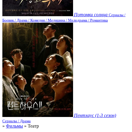
Потомки солнца
Сериалы /
Боевик / Драма / Комедия / Медицина / Мелодрама / Романтика
Пентхаус (1-3 сезон)
Сериалы / Драма
»
Фильмы
» Театр