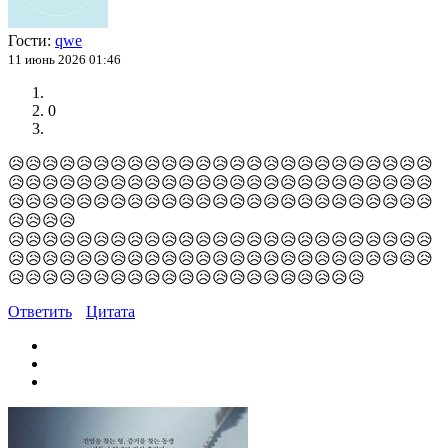
Гости:
qwe
11 июнь 2026 01:46
0
😥😥😥😥😥😥😥😥😥😥😥😥😥😥😥😥😥😥😥😥😥😥😥😥😥
😥😥😥😥😥😥😥😥😥😥😥😥😥😥😥😥😥😥😥😥😥😥😥😥😥
😥😥😥😥😥😥😥😥😥😥😥😥😥😥😥😥😥😥😥😥😥😥😥😥😥
😥😥😥😥
😥😥😥😥😥😥😥😥😥😥😥😥😥😥😥😥😥😥😥😥😥😥😥😥😥
😥😥😥😥😥😥😥😥😥😥😥😥😥😥😥😥😥😥😥😥😥😥😥😥😥
😥😥😥😥😥😥😥😥😥😥😥😥😥😥😥😥😥😥😥😥😥
Ответить
Цитата