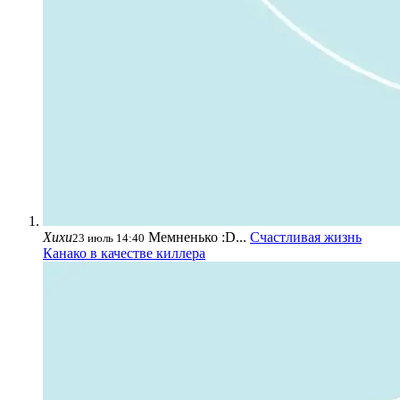
Хихи
Мемненько :D...
Счастливая жизнь
23 июль 14:40
Канако в качестве киллера