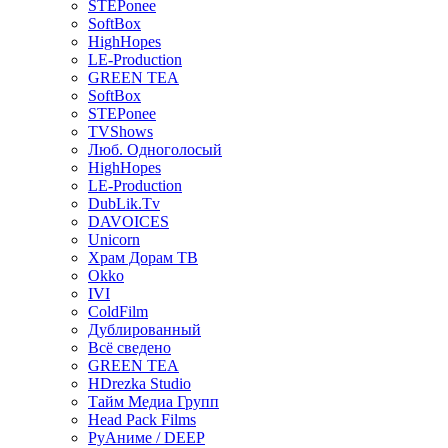
STEPonee
SoftBox
HighHopes
LE-Production
GREEN TEA
SoftBox
STEPonee
TVShows
Люб. Одноголосый
HighHopes
LE-Production
DubLik.Tv
DAVOICES
Unicorn
Храм Дорам ТВ
Okko
IVI
ColdFilm
Дублированный
Всё сведено
GREEN TEA
HDrezka Studio
Тайм Медиа Групп
Head Pack Films
РуАниме / DEEP