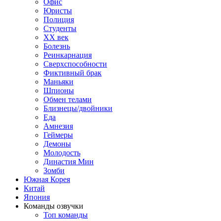
Офис
Юристы
Полиция
Студенты
ХХ век
Болезнь
Реинкарнация
Сверхспособности
Фиктивный брак
Маньяки
Шпионы
Обмен телами
Близнецы/двойники
Еда
Амнезия
Геймеры
Демоны
Молодость
Династия Мин
Зомби
Южная Корея
Китай
Япония
Команды озвучки
Топ команды