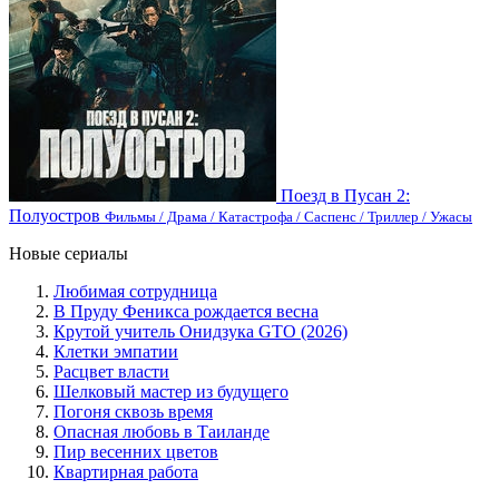
Поезд в Пусан 2:
Полуостров
Фильмы / Драма / Катастрофа / Саспенс / Триллер / Ужасы
Новые сериалы
Любимая сотрудница
В Пруду Феникса рождается весна
Крутой учитель Онидзука GTO (2026)
Клетки эмпатии
Расцвет власти
Шелковый мастер из будущего
Погоня сквозь время
Опасная любовь в Таиланде
Пир весенних цветов
Квартирная работа