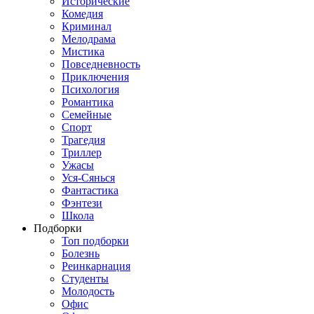
Исторические
Комедия
Криминал
Мелодрама
Мистика
Повседневность
Приключения
Психология
Романтика
Семейные
Спорт
Трагедия
Триллер
Ужасы
Уся-Сянься
Фантастика
Фэнтези
Школа
Подборки
Топ подборки
Болезнь
Реинкарнация
Студенты
Молодость
Офис