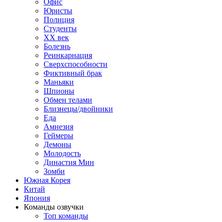
Офис
Юристы
Полиция
Студенты
ХХ век
Болезнь
Реинкарнация
Сверхспособности
Фиктивный брак
Маньяки
Шпионы
Обмен телами
Близнецы/двойники
Еда
Амнезия
Геймеры
Демоны
Молодость
Династия Мин
Зомби
Южная Корея
Китай
Япония
Команды озвучки
Топ команды