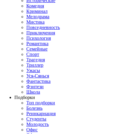
Исторические
Комедия
Криминал
Мелодрама
Мистика
Повседневность
Приключения
Психология
Романтика
Семейные
Спорт
Трагедия
Триллер
Ужасы
Уся-Сянься
Фантастика
Фэнтези
Школа
Подборки
Топ подборки
Болезнь
Реинкарнация
Студенты
Молодость
Офис