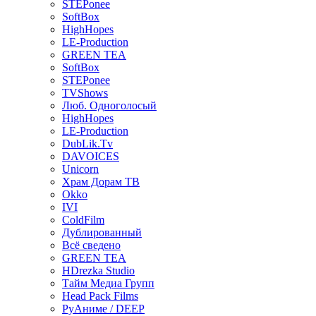
STEPonee
SoftBox
HighHopes
LE-Production
GREEN TEA
SoftBox
STEPonee
TVShows
Люб. Одноголосый
HighHopes
LE-Production
DubLik.Tv
DAVOICES
Unicorn
Храм Дорам ТВ
Okko
IVI
ColdFilm
Дублированный
Всё сведено
GREEN TEA
HDrezka Studio
Тайм Медиа Групп
Head Pack Films
РуАниме / DEEP