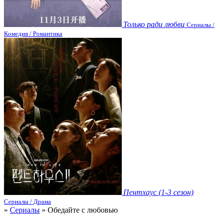
Только ради любви
Сериалы /
Комедия / Романтика
Пентхаус (1-3 сезон)
Сериалы / Драма
»
Сериалы
» Обедайте с любовью