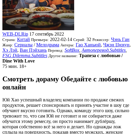
WEB-DLRip
17 сентябрь 2022
Китай
2022-02-14
32
Чэнь Ган
Страна:
Премьера:
Серий:
Режиссер:
Сериалы
/
Мелодрама
Гао Ханьюй
,
Чжэн Цюхун
,
Жанр:
Актеры:
Хэ Лэй
,
Ван Пэйхань
SoftBox
,
Автоперевод.Subtitles
,
Перевод:
FSG Dilemma.Subtitles
Трапеза с любовью /
Другое название:
Dine With Love
75 мин.
18+
Смотреть дораму Обедайте с любовью
онлайн
Юй Хао успешный владелец компании по продаже свежих
продуктов, решает спонсировать и принять участие в шоу где
обучают вкусно готовить. Однако, команду этого шоу, сильно
тревожит то, что сам Юй не готовит и не собирается даже
обучатся этому ремеслу, он просто нанимает дублёршу,
которая собственно всё за него и делает. Но однажды лож
сплыла на поверхность, показав вместо мужских, женские