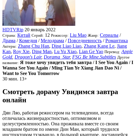
HDTVRip
20 январь 2022
Китай
12
Liu Mao
Сериалы
/
Страна:
Серий:
Режиссер:
Жанр:
Драма
/
Комедия
/
Мелодрама
/
Повседневность
/
Романтика
Zhang Chu Han
,
Ding Liao Liao
,
Zhang Kang Le
,
Jiang
Актеры:
Kan
,
Roy Xie
,
Ding Man
,
Lu Yu Xiao
,
Lian Ge Yao
Apple
Перевод:
Gold
,
Dragon's Lair
,
Dorama_Star
,
FSG Be Mine.Subtitles
Другое
Я тоже хочу увидеть тебя завтра / I See You Again / I
название:
Wanna See You Again / Ming Tian Ye Xiang Jian Dao Ni /
Want to See You Tomorrow
30 мин.
13+
Смотреть дораму Увидимся завтра
онлайн
Дян Ляо, работая режиссером на телевидении, всегда
отличалась жизнерадостностью, оптимизмом и
целеустремленностью. Она проживала вместе со своим
младшим братом по имени Дин Ман, который трудился
инструктором тхэквандо, в большой квартире, доставшейся