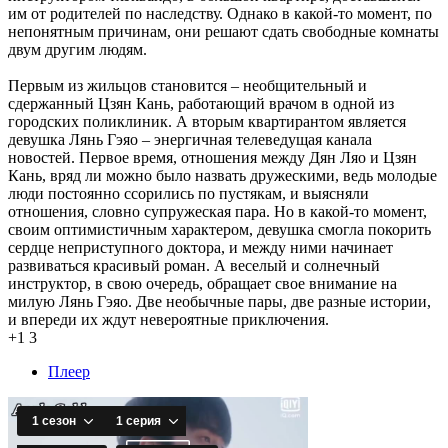
им от родителей по наследству. Однако в какой-то момент, по
непонятным причинам, они решают сдать свободные комнаты
двум другим людям.
Первым из жильцов становится – необщительный и
сдержанный Цзян Кань, работающий врачом в одной из
городских поликлиник. А вторым квартирантом является
девушка Лянь Гэяо – энергичная телеведущая канала
новостей. Первое время, отношения между Дян Ляо и Цзян
Кань, вряд ли можно было назвать дружескими, ведь молодые
люди постоянно ссорились по пустякам, и выясняли
отношения, словно супружеская пара. Но в какой-то момент,
своим оптимистичным характером, девушка смогла покорить
сердце неприступного доктора, и между ними начинает
развиваться красивый роман. А веселый и солнечный
инструктор, в свою очередь, обращает свое внимание на
милую Лянь Гэяо. Две необычные пары, две разные истории,
и впереди их ждут невероятные приключения.
+1
3
Плеер