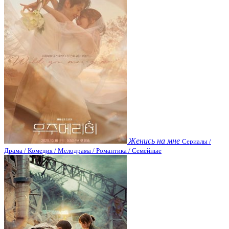
Женись на мне
Сериалы /
Драма / Комедия / Мелодрама / Романтика / Семейные