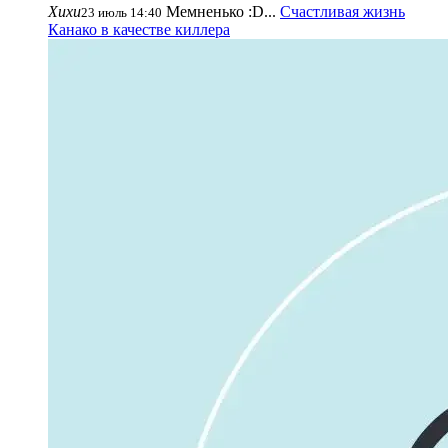
Хихи
Мемненько :D...
Счастливая жизнь
23 июль 14:40
Канако в качестве киллера