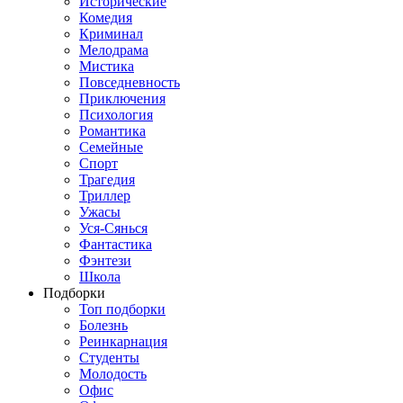
Исторические
Комедия
Криминал
Мелодрама
Мистика
Повседневность
Приключения
Психология
Романтика
Семейные
Спорт
Трагедия
Триллер
Ужасы
Уся-Сянься
Фантастика
Фэнтези
Школа
Подборки
Топ подборки
Болезнь
Реинкарнация
Студенты
Молодость
Офис