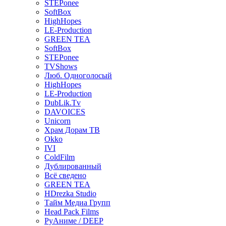
STEPonee
SoftBox
HighHopes
LE-Production
GREEN TEA
SoftBox
STEPonee
TVShows
Люб. Одноголосый
HighHopes
LE-Production
DubLik.Tv
DAVOICES
Unicorn
Храм Дорам ТВ
Okko
IVI
ColdFilm
Дублированный
Всё сведено
GREEN TEA
HDrezka Studio
Тайм Медиа Групп
Head Pack Films
РуАниме / DEEP