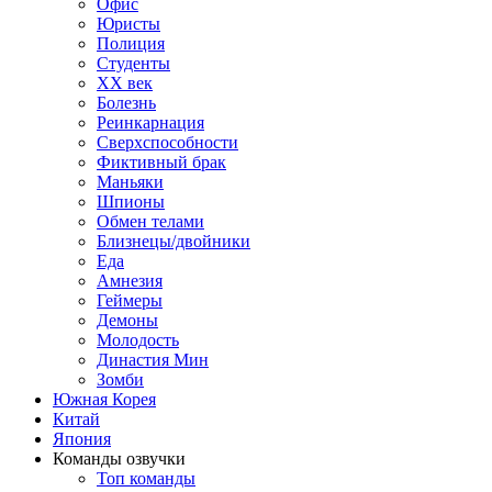
Офис
Юристы
Полиция
Студенты
ХХ век
Болезнь
Реинкарнация
Сверхспособности
Фиктивный брак
Маньяки
Шпионы
Обмен телами
Близнецы/двойники
Еда
Амнезия
Геймеры
Демоны
Молодость
Династия Мин
Зомби
Южная Корея
Китай
Япония
Команды озвучки
Топ команды