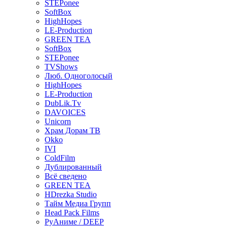
STEPonee
SoftBox
HighHopes
LE-Production
GREEN TEA
SoftBox
STEPonee
TVShows
Люб. Одноголосый
HighHopes
LE-Production
DubLik.Tv
DAVOICES
Unicorn
Храм Дорам ТВ
Okko
IVI
ColdFilm
Дублированный
Всё сведено
GREEN TEA
HDrezka Studio
Тайм Медиа Групп
Head Pack Films
РуАниме / DEEP