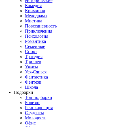
Исторические
Комедия
Криминал
Мелодрама
Мистика
Повседневность
Приключения
Психология
Романтика
Семейные
Спорт
Трагедия
Триллер
Ужасы
Уся-Сянься
Фантастика
Фэнтези
Школа
Подборки
Топ подборки
Болезнь
Реинкарнация
Студенты
Молодость
Офис