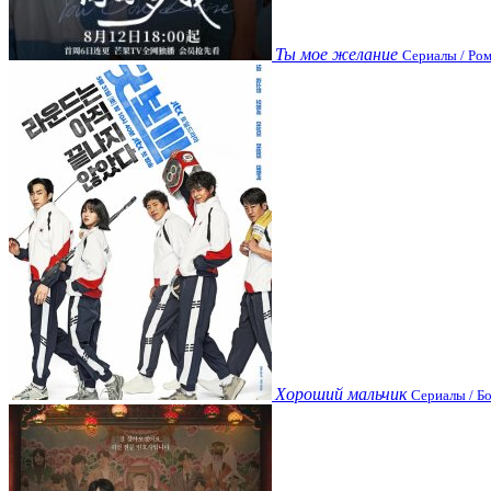
Ты мое желание
Сериалы / Ром
Хороший мальчик
Сериалы / Бо