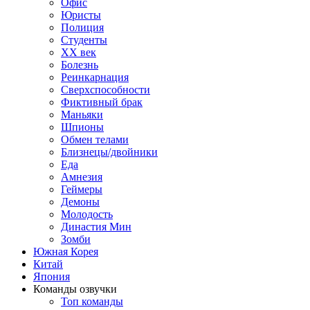
Офис
Юристы
Полиция
Студенты
ХХ век
Болезнь
Реинкарнация
Сверхспособности
Фиктивный брак
Маньяки
Шпионы
Обмен телами
Близнецы/двойники
Еда
Амнезия
Геймеры
Демоны
Молодость
Династия Мин
Зомби
Южная Корея
Китай
Япония
Команды озвучки
Топ команды