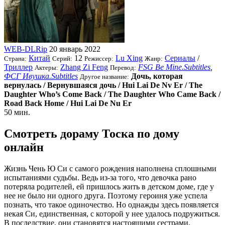
WEB-DLRip
20 январь 2022
Китай
12
Lu Xing
Сериалы
/
Страна:
Серий:
Режиссер:
Жанр:
Триллер
Zhang Zi Feng
FSG Be Mine.Subtitles
,
Актеры:
Перевод:
ФСГ Ивушка.Subtitles
Дочь, которая
Другое название:
вернулась / Вернувшаяся дочь / Hui Lai De Nv Er / The
Daughter Who’s Come Back / The Daughter Who Came Back /
Road Back Home / Hui Lai De Nu Er
50 мин.
Смотреть дораму Тоска по дому
онлайн
Жизнь Чень Ю Си с самого рождения наполнена сплошными
испытаниями судьбы. Ведь из-за того, что девочка рано
потеряла родителей, ей пришлось жить в детском доме, где у
нее не было ни одного друга. Поэтому героиня уже успела
познать, что такое одиночество. Но однажды здесь появляется
некая Си, единственная, с которой у нее удалось подружиться.
В последствие, они становятся настоящими сестрами,