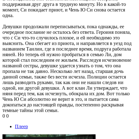
поддерживая друг друга в трудную минуту. Но в какой-то
момент, Си покидает приют, и Чень Ю Си снова остается
одна.
Девушки продолжали переписываться, пока однажды, ее
очередное послание не осталось без ответа. Героиня поняла,
что с Си что-то случилось плохое, и ей необходимо это
выяснить. Она сбегает из приюта, и направляется в уезд под
названием Танлин, где в последнее время, подруга работала
няней. Но теперь ей нужно пробраться в семью Ли, дом
которой стал последним ее жильем. Расследуя исчезновение
названой сестры, девушке удается узнать о том, что она
пропала не так давно. Несколько лет назад, старшая дочь
данной семьи, также без вести исчезла. Полиции остается
лишь разводить руками, так как они не нашли следов ни
одной, ни другой девушки. А вот клан Ли утверждает, что
няня перед тем, как исчезнуть, обокрала их дом. Вот только
Чень Ю Си абсолютно не верит в это, и пытается сама
докопаться до настоящей правды, постепенно раскрывая
темные тайны этой семьи.
0
0
Плеер