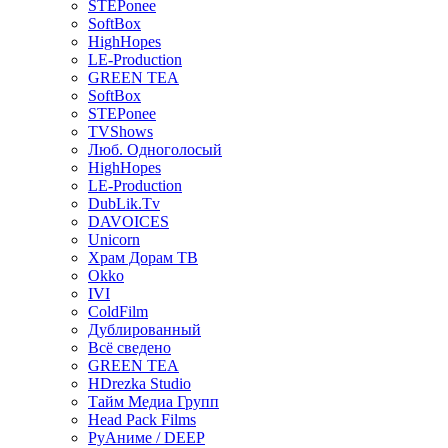
STEPonee
SoftBox
HighHopes
LE-Production
GREEN TEA
SoftBox
STEPonee
TVShows
Люб. Одноголосый
HighHopes
LE-Production
DubLik.Tv
DAVOICES
Unicorn
Храм Дорам ТВ
Okko
IVI
ColdFilm
Дублированный
Всё сведено
GREEN TEA
HDrezka Studio
Тайм Медиа Групп
Head Pack Films
РуАниме / DEEP