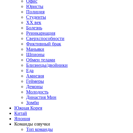
Офис
Юристы
Полиция
Студенты
ХХ век
Болезнь
Реинкарнация
Сверхспособности
Фиктивный брак
Маньяки
Шпионы
Обмен телами
Близнецы/двойники
Еда
Амнезия
Геймеры
Демоны
Молодость
Династия Мин
Зомби
Южная Корея
Китай
Япония
Команды озвучки
Топ команды