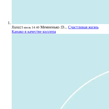
Хихи
Мемненько :D...
Счастливая жизнь
23 июль 14:40
Канако в качестве киллера