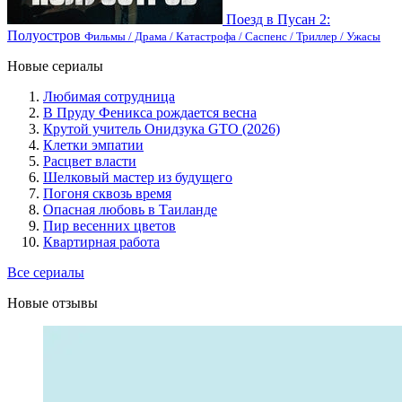
Поезд в Пусан 2:
Полуостров
Фильмы / Драма / Катастрофа / Саспенс / Триллер / Ужасы
Новые сериалы
Любимая сотрудница
В Пруду Феникса рождается весна
Крутой учитель Онидзука GTO (2026)
Клетки эмпатии
Расцвет власти
Шелковый мастер из будущего
Погоня сквозь время
Опасная любовь в Таиланде
Пир весенних цветов
Квартирная работа
Все сериалы
Новые отзывы