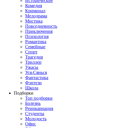
Исторические
Комедия
Криминал
Мелодрама
Мистика
Повседневность
Приключения
Психология
Романтика
Семейные
Спорт
Трагедия
Триллер
Ужасы
Уся-Сянься
Фантастика
Фэнтези
Школа
Подборки
Топ подборки
Болезнь
Реинкарнация
Студенты
Молодость
Офис