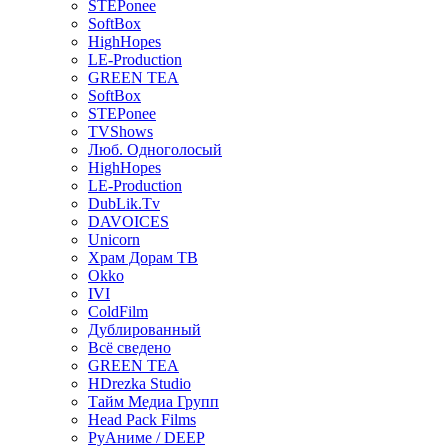
STEPonee
SoftBox
HighHopes
LE-Production
GREEN TEA
SoftBox
STEPonee
TVShows
Люб. Одноголосый
HighHopes
LE-Production
DubLik.Tv
DAVOICES
Unicorn
Храм Дорам ТВ
Okko
IVI
ColdFilm
Дублированный
Всё сведено
GREEN TEA
HDrezka Studio
Тайм Медиа Групп
Head Pack Films
РуАниме / DEEP