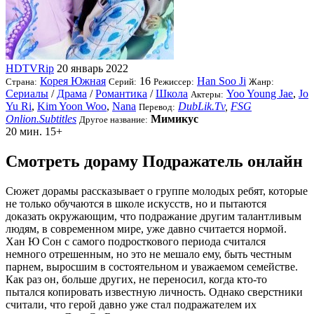
HDTVRip
20 январь 2022
Корея Южная
16
Han Soo Ji
Страна:
Серий:
Режиссер:
Жанр:
Сериалы
/
Драма
/
Романтика
/
Школа
Yoo Young Jae
,
Jo
Актеры:
Yu Ri
,
Kim Yoon Woo
,
Nana
DubLik.Tv
,
FSG
Перевод:
Onlion.Subtitles
Мимикус
Другое название:
20 мин.
15+
Смотреть дораму Подражатель онлайн
Сюжет дорамы рассказывает о группе молодых ребят, которые
не только обучаются в школе искусств, но и пытаются
доказать окружающим, что подражание другим талантливым
людям, в современном мире, уже давно считается нормой.
Хан Ю Сон с самого подросткового периода считался
немного отрешенным, но это не мешало ему, быть честным
парнем, выросшим в состоятельном и уважаемом семействе.
Как раз он, больше других, не переносил, когда кто-то
пытался копировать известную личность. Однако сверстники
считали, что герой давно уже стал подражателем их