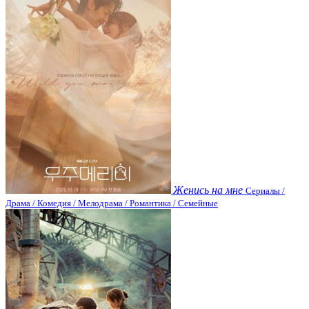
Женись на мне
Сериалы /
Драма / Комедия / Мелодрама / Романтика / Семейные