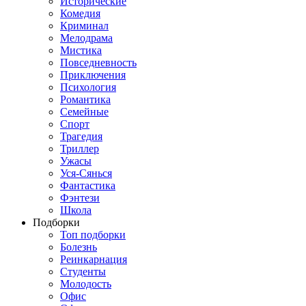
Исторические
Комедия
Криминал
Мелодрама
Мистика
Повседневность
Приключения
Психология
Романтика
Семейные
Спорт
Трагедия
Триллер
Ужасы
Уся-Сянься
Фантастика
Фэнтези
Школа
Подборки
Топ подборки
Болезнь
Реинкарнация
Студенты
Молодость
Офис