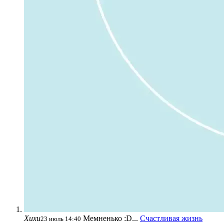
Хихи
Мемненько :D...
Счастливая жизнь
23 июль 14:40