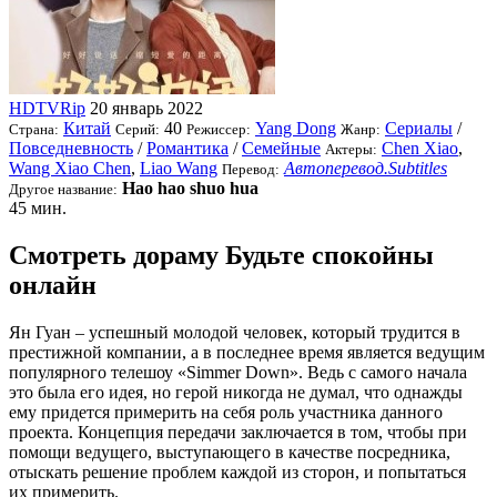
HDTVRip
20 январь 2022
Китай
40
Yang Dong
Сериалы
/
Страна:
Серий:
Режиссер:
Жанр:
Повседневность
/
Романтика
/
Семейные
Chen Xiao
,
Актеры:
Wang Xiao Chen
,
Liao Wang
Автоперевод.Subtitles
Перевод:
Hao hao shuo hua
Другое название:
45 мин.
Смотреть дораму Будьте спокойны
онлайн
Ян Гуан – успешный молодой человек, который трудится в
престижной компании, а в последнее время является ведущим
популярного телешоу «Simmer Down». Ведь с самого начала
это была его идея, но герой никогда не думал, что однажды
ему придется примерить на себя роль участника данного
проекта. Концепция передачи заключается в том, чтобы при
помощи ведущего, выступающего в качестве посредника,
отыскать решение проблем каждой из сторон, и попытаться
их примерить.