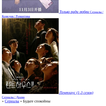
Только ради любви
Сериалы /
Комедия / Романтика
Пентхаус (1-3 сезон)
Сериалы / Драма
»
Сериалы
» Будьте спокойны