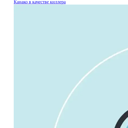
Канако в качестве киллера