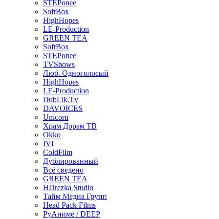
STEPonee
SoftBox
HighHopes
LE-Production
GREEN TEA
SoftBox
STEPonee
TVShows
Люб. Одноголосый
HighHopes
LE-Production
DubLik.Tv
DAVOICES
Unicorn
Храм Дорам ТВ
Okko
IVI
ColdFilm
Дублированный
Всё сведено
GREEN TEA
HDrezka Studio
Тайм Медиа Групп
Head Pack Films
РуАниме / DEEP