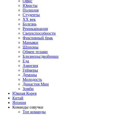
Офис
Юристы
Полиция
Студенты
ХХ век
Болезнь
Реинкарнация
Сверхспособности
Фиктивный брак
Маньяки
Шпионы
Обмен телами
Близнецы/двойники
Еда
Амнезия
Геймеры
Демоны
Молодость
Династия Мин
Зомби
Южная Корея
Китай
Япония
Команды озвучки
Топ команды