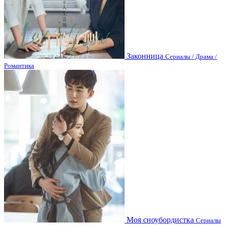
Законница
Сериалы / Драма /
Романтика
Моя сноубордистка
Сериалы