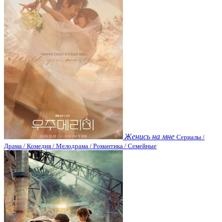
Женись на мне
Сериалы /
Драма / Комедия / Мелодрама / Романтика / Семейные