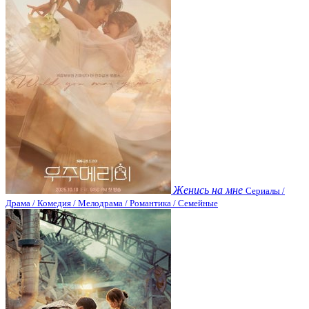
Женись на мне
Сериалы /
Драма / Комедия / Мелодрама / Романтика / Семейные