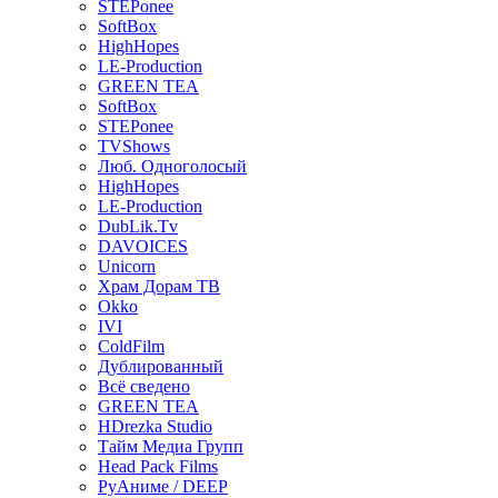
STEPonee
SoftBox
HighHopes
LE-Production
GREEN TEA
SoftBox
STEPonee
TVShows
Люб. Одноголосый
HighHopes
LE-Production
DubLik.Tv
DAVOICES
Unicorn
Храм Дорам ТВ
Okko
IVI
ColdFilm
Дублированный
Всё сведено
GREEN TEA
HDrezka Studio
Тайм Медиа Групп
Head Pack Films
РуАниме / DEEP