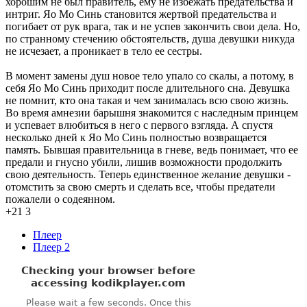
хорошим не был правитель, ему не избежать предательства и
интриг. Яо Мо Синь становится жертвой предательства и
погибает от рук врага, так и не успев закончить свои дела. Но,
по странному стечению обстоятельств, душа девушки никуда
не исчезает, а проникает в тело ее сестры.
В момент замены душ новое тело упало со скалы, а потому, в
себя Яо Мо Синь приходит после длительного сна. Девушка
не помнит, кто она такая и чем занималась всю свою жизнь.
Во время амнезии барышня знакомится с наследным принцем
и успевает влюбиться в него с первого взгляда. А спустя
несколько дней к Яо Мо Синь полностью возвращается
память. Бывшая правительница в гневе, ведь понимает, что ее
предали и гнусно убили, лишив возможности продолжить
свою деятельность. Теперь единственное желание девушки -
отомстить за свою смерть и сделать все, чтобы предатели
пожалели о содеянном.
+21
3
Плеер
Плеер 2