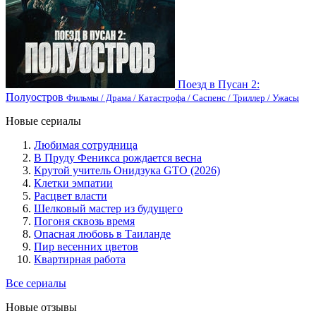
Поезд в Пусан 2:
Полуостров
Фильмы / Драма / Катастрофа / Саспенс / Триллер / Ужасы
Новые сериалы
Любимая сотрудница
В Пруду Феникса рождается весна
Крутой учитель Онидзука GTO (2026)
Клетки эмпатии
Расцвет власти
Шелковый мастер из будущего
Погоня сквозь время
Опасная любовь в Таиланде
Пир весенних цветов
Квартирная работа
Все сериалы
Новые отзывы