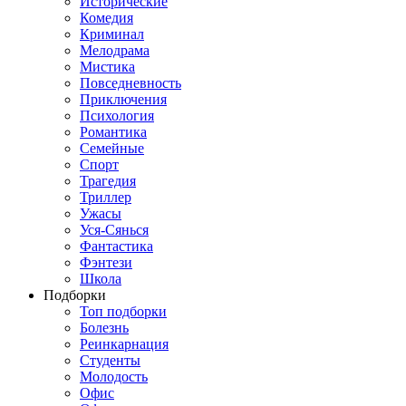
Исторические
Комедия
Криминал
Мелодрама
Мистика
Повседневность
Приключения
Психология
Романтика
Семейные
Спорт
Трагедия
Триллер
Ужасы
Уся-Сянься
Фантастика
Фэнтези
Школа
Подборки
Топ подборки
Болезнь
Реинкарнация
Студенты
Молодость
Офис