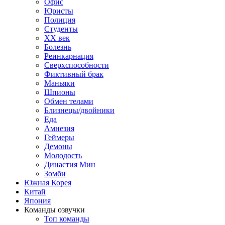
Офис
Юристы
Полиция
Студенты
ХХ век
Болезнь
Реинкарнация
Сверхспособности
Фиктивный брак
Маньяки
Шпионы
Обмен телами
Близнецы/двойники
Еда
Амнезия
Геймеры
Демоны
Молодость
Династия Мин
Зомби
Южная Корея
Китай
Япония
Команды озвучки
Топ команды