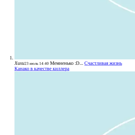
Хихи
Мемненько :D...
Счастливая жизнь
23 июль 14:40
Канако в качестве киллера