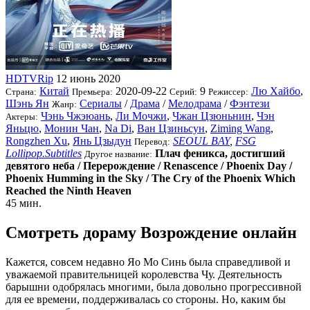
HDTVRip
12 июнь 2020
Китай
2020-09-22
9
Лю Хайбо
,
Страна:
Премьера:
Серий:
Режиссер:
Шэнь Ян
Сериалы
/
Драма
/
Мелодрама
/
Фэнтези
Жанр:
Чэнь Чжэюань
,
Ли Мочжи
,
Чжан Цзюньнин
,
Чэн
Актеры:
Яньцю
,
Монин Чан
,
Na Di
,
Ван Цзиньсун
,
Ziming Wang
,
Rongzhen Xu
,
Янь Цзыдун
SEOUL BAY
,
FSG
Перевод:
Lollipop.Subtitles
Плач феникса, достигший
Другое название:
девятого неба / Перерождение / Renascence / Phoenix Day /
Phoenix Humming in the Sky / The Cry of the Phoenix Which
Reached the Ninth Heaven
45 мин.
Смотреть дораму Возрождение онлайн
Кажется, совсем недавно Яо Мо Синь была справедливой и
уважаемой правительницей королевства Чу. Деятельность
барышни одобрялась многими, была довольно прогрессивной
для ее времени, поддерживалась со стороны. Но, каким бы