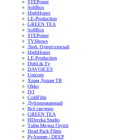
STEPonee
SoftBox
HighHopes
LE-Production
GREEN TEA
SoftBox
STEPonee
TVShows
Люб. Одноголосый
HighHopes
LE-Production
DubLik.Tv
DAVOICES
Unicorn
Храм Дорам ТВ
Okko
IVI
ColdFilm
Дублированный
Всё сведено
GREEN TEA
HDrezka Studio
Тайм Медиа Групп
Head Pack Films
РуАниме / DEEP