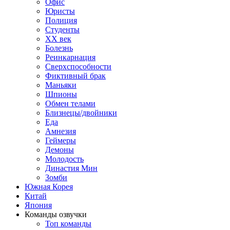
Офис
Юристы
Полиция
Студенты
ХХ век
Болезнь
Реинкарнация
Сверхспособности
Фиктивный брак
Маньяки
Шпионы
Обмен телами
Близнецы/двойники
Еда
Амнезия
Геймеры
Демоны
Молодость
Династия Мин
Зомби
Южная Корея
Китай
Япония
Команды озвучки
Топ команды