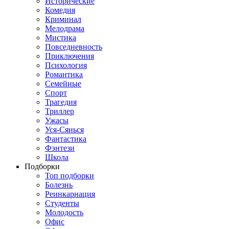
Исторические
Комедия
Криминал
Мелодрама
Мистика
Повседневность
Приключения
Психология
Романтика
Семейные
Спорт
Трагедия
Триллер
Ужасы
Уся-Сянься
Фантастика
Фэнтези
Школа
Подборки
Топ подборки
Болезнь
Реинкарнация
Студенты
Молодость
Офис