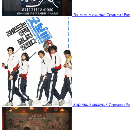
Ты мое желание
Сериалы / Ром
Хороший мальчик
Сериалы / Бо