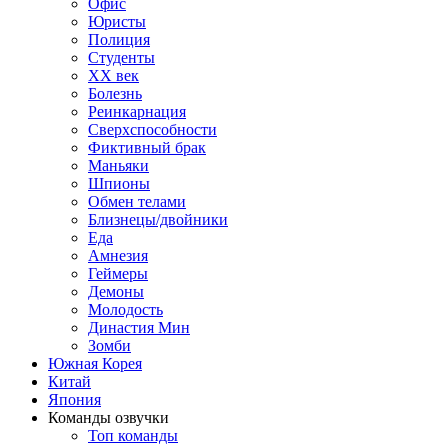
Офис
Юристы
Полиция
Студенты
ХХ век
Болезнь
Реинкарнация
Сверхспособности
Фиктивный брак
Маньяки
Шпионы
Обмен телами
Близнецы/двойники
Еда
Амнезия
Геймеры
Демоны
Молодость
Династия Мин
Зомби
Южная Корея
Китай
Япония
Команды озвучки
Топ команды