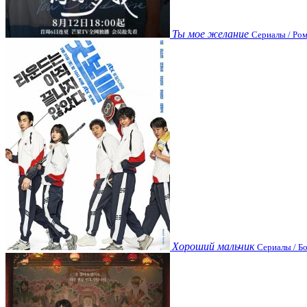
Ты мое желание
Сериалы / Ром
Хороший мальчик
Сериалы / Бо