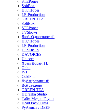
STEPonee
SoftBox
HighHopes
LE-Production
GREEN TEA
SoftBox
STEPonee
TVShows
Люб. Одноголосый
HighHopes
LE-Production
DubLik.Tv
DAVOICES
Unicorn
Храм Дорам ТВ
Okko
IVI
ColdFilm
Дублированный
Всё сведено
GREEN TEA
HDrezka Studio
Тайм Медиа Групп
Head Pack Films
РуАниме / DEEP