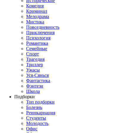
Исторические
Комедия
Криминал
Мелодрама
Мистика
Повседневность
Приключения
Психология
Романтика
Семейные
Спорт
Трагедия
Триллер
Ужасы
Уся-Сянься
Фантастика
Фэнтези
Школа
Подборки
Топ подборки
Болезнь
Реинкарнация
Студенты
Молодость
Офис