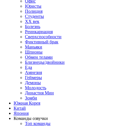
Офис
Юристы
Полиция
Студенты
ХХ век
Болезнь
Реинкарнация
Сверхспособности
Фиктивный брак
Маньяки
Шпионы
Обмен телами
Близнецы/двойники
Еда
Амнезия
Геймеры
Демоны
Молодость
Династия Мин
Зомби
Южная Корея
Китай
Япония
Команды озвучки
Топ команды