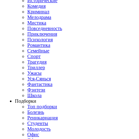
Исторические
Комедия
Криминал
Мелодрама
Мистика
Повседневность
Приключения
Психология
Романтика
Семейные
Спорт
Трагедия
Триллер
Ужасы
Уся-Сянься
Фантастика
Фэнтези
Школа
Подборки
Топ подборки
Болезнь
Реинкарнация
Студенты
Молодость
Офис