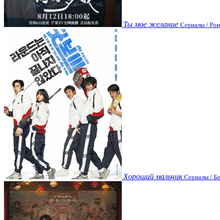
Ты мое желание
Сериалы / Ром
Хороший мальчик
Сериалы / Бо