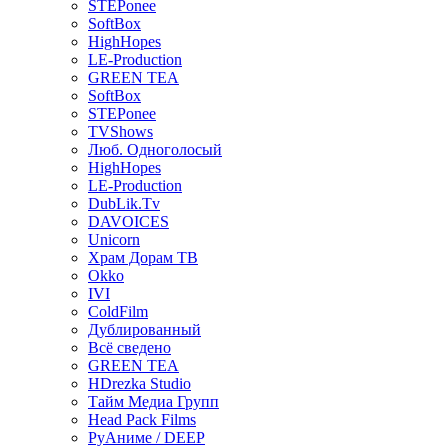
STEPonee
SoftBox
HighHopes
LE-Production
GREEN TEA
SoftBox
STEPonee
TVShows
Люб. Одноголосый
HighHopes
LE-Production
DubLik.Tv
DAVOICES
Unicorn
Храм Дорам ТВ
Okko
IVI
ColdFilm
Дублированный
Всё сведено
GREEN TEA
HDrezka Studio
Тайм Медиа Групп
Head Pack Films
РуАниме / DEEP