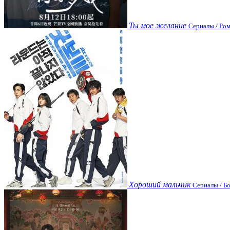
Ты мое желание
Сериалы / Ром
Хороший мальчик
Сериалы / Бо