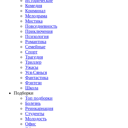
Исторические
Комедия
Криминал
Мелодрама
Мистика
Повседневность
Приключения
Психология
Романтика
Семейные
Спорт
Трагедия
Триллер
Ужасы
Уся-Сянься
Фантастика
Фэнтези
Школа
Подборки
Топ подборки
Болезнь
Реинкарнация
Студенты
Молодость
Офис