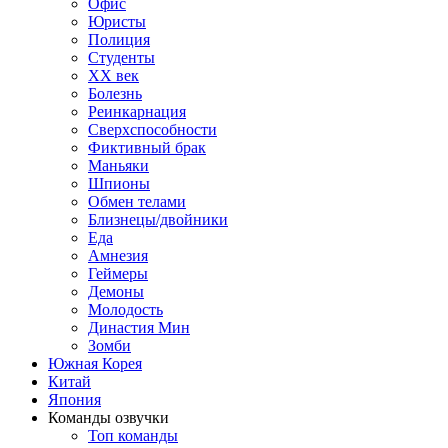
Офис
Юристы
Полиция
Студенты
ХХ век
Болезнь
Реинкарнация
Сверхспособности
Фиктивный брак
Маньяки
Шпионы
Обмен телами
Близнецы/двойники
Еда
Амнезия
Геймеры
Демоны
Молодость
Династия Мин
Зомби
Южная Корея
Китай
Япония
Команды озвучки
Топ команды