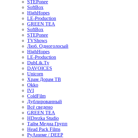
STEPonee
SoftBox
HighHopes
LE-Production
GREEN TEA
SoftBox
STEPonee
TVShows
Люб. Одноголосый
HighHopes
LE-Production
DubLik.Tv
DAVOICES
Unicorn
Храм Дорам ТВ
Okko
IVI
ColdFilm
Дублированный
Всё сведено
GREEN TEA
HDrezka Studio
Тайм Медиа Групп
Head Pack Films
РуАниме / DEEP