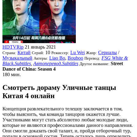
HDTVRip
21 январь 2021
Китай
10
Lu Wei
Сериалы
/
Страна:
Серий:
Режиссер:
Жанр:
Музыкальный
Liao Bo
,
Bouboo
FSG White &
Актеры:
Перевод:
Black.Subtitles
,
Автоперевод.Subtitles
Street
Другое название:
Dance of China: Season 4
180 мин.
Смотреть дораму Уличные танцы
Китая 4 онлайн
Концепция развлекательного телешоу заключается в том,
чтобы выяснить, чья команда танцоров окажется лучше.
Участниками могут стать абсолютно любые молодые люди,
которые не являются профессионалами данного направления.
Они смогли доказать свой талант, и, пройдя отборочный тур,
попали в основной состав. Теперь осталось лишь определить,