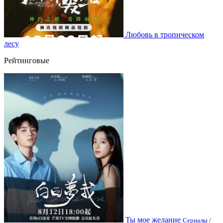
Любовь в тропическом
лесу
Рейтинговые
Ты мое желание
Сериалы /