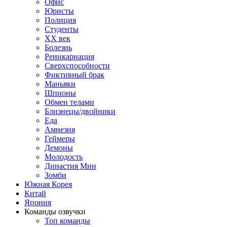
Офис
Юристы
Полиция
Студенты
ХХ век
Болезнь
Реинкарнация
Сверхспособности
Фиктивный брак
Маньяки
Шпионы
Обмен телами
Близнецы/двойники
Еда
Амнезия
Геймеры
Демоны
Молодость
Династия Мин
Зомби
Южная Корея
Китай
Япония
Команды озвучки
Топ команды