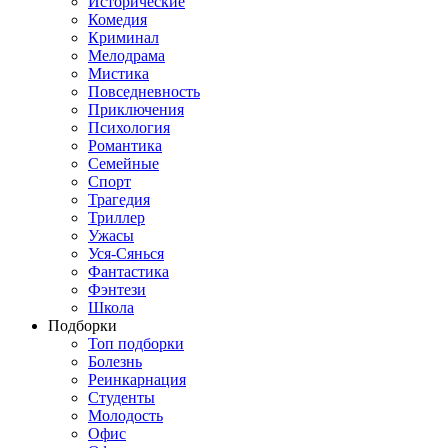
Исторические
Комедия
Криминал
Мелодрама
Мистика
Повседневность
Приключения
Психология
Романтика
Семейные
Спорт
Трагедия
Триллер
Ужасы
Уся-Сянься
Фантастика
Фэнтези
Школа
Подборки
Топ подборки
Болезнь
Реинкарнация
Студенты
Молодость
Офис