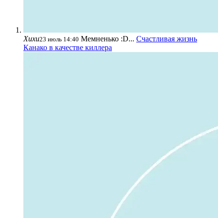
Хихи
Мемненько :D...
Счастливая жизнь
23 июль 14:40
Канако в качестве киллера