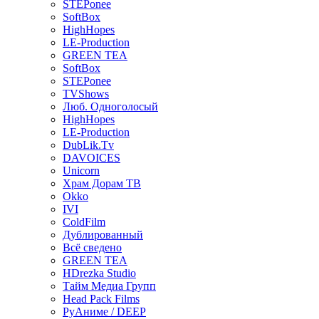
STEPonee
SoftBox
HighHopes
LE-Production
GREEN TEA
SoftBox
STEPonee
TVShows
Люб. Одноголосый
HighHopes
LE-Production
DubLik.Tv
DAVOICES
Unicorn
Храм Дорам ТВ
Okko
IVI
ColdFilm
Дублированный
Всё сведено
GREEN TEA
HDrezka Studio
Тайм Медиа Групп
Head Pack Films
РуАниме / DEEP