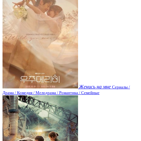
Женись на мне
Сериалы /
Драма / Комедия / Мелодрама / Романтика / Семейные