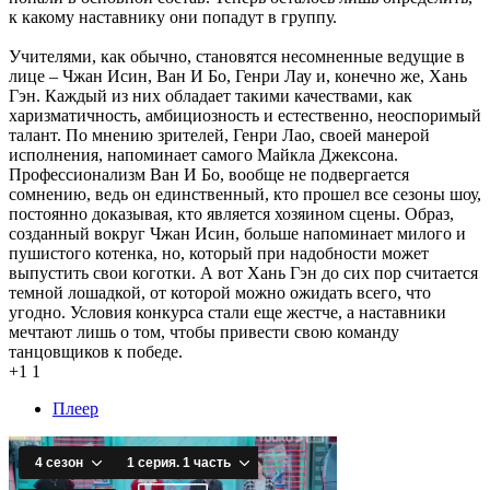
к какому наставнику они попадут в группу.
Учителями, как обычно, становятся несомненные ведущие в
лице – Чжан Исин, Ван И Бо, Генри Лау и, конечно же, Хань
Гэн. Каждый из них обладает такими качествами, как
харизматичность, амбициозность и естественно, неоспоримый
талант. По мнению зрителей, Генри Лао, своей манерой
исполнения, напоминает самого Майкла Джексона.
Профессионализм Ван И Бо, вообще не подвергается
сомнению, ведь он единственный, кто прошел все сезоны шоу,
постоянно доказывая, кто является хозяином сцены. Образ,
созданный вокруг Чжан Исин, больше напоминает милого и
пушистого котенка, но, который при надобности может
выпустить свои коготки. А вот Хань Гэн до сих пор считается
темной лошадкой, от которой можно ожидать всего, что
угодно. Условия конкурса стали еще жестче, а наставники
мечтают лишь о том, чтобы привести свою команду
танцовщиков к победе.
+1
1
Плеер