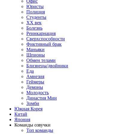
Офис
Юристы
Полиция
Студенты
ХХ век
Болезнь
Реинкарнация
Сверхспособности
Фиктивный брак
Маньяки
Шпионы
Обмен телами
Близнецы/двойники
Еда
Амнезия
Геймеры
Демоны
Молодость
Династия Мин
Зомби
Южная Корея
Китай
Япония
Команды озвучки
Топ команды