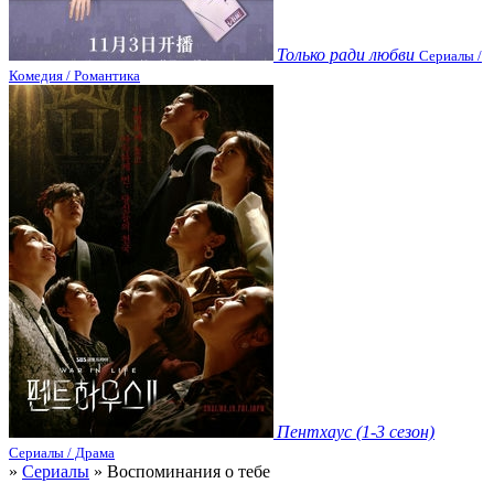
Только ради любви
Сериалы /
Комедия / Романтика
Пентхаус (1-3 сезон)
Сериалы / Драма
»
Сериалы
» Воспоминания о тебе