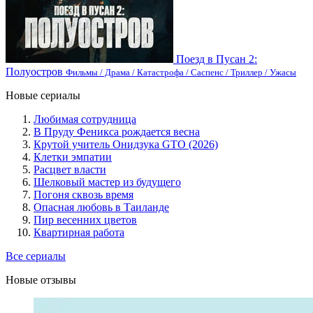
Поезд в Пусан 2:
Полуостров
Фильмы / Драма / Катастрофа / Саспенс / Триллер / Ужасы
Новые сериалы
Любимая сотрудница
В Пруду Феникса рождается весна
Крутой учитель Онидзука GTO (2026)
Клетки эмпатии
Расцвет власти
Шелковый мастер из будущего
Погоня сквозь время
Опасная любовь в Таиланде
Пир весенних цветов
Квартирная работа
Все сериалы
Новые отзывы