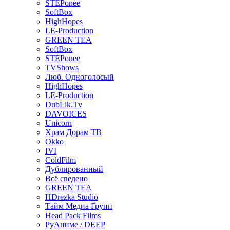
STEPonee
SoftBox
HighHopes
LE-Production
GREEN TEA
SoftBox
STEPonee
TVShows
Люб. Одноголосый
HighHopes
LE-Production
DubLik.Tv
DAVOICES
Unicorn
Храм Дорам ТВ
Okko
IVI
ColdFilm
Дублированный
Всё сведено
GREEN TEA
HDrezka Studio
Тайм Медиа Групп
Head Pack Films
РуАниме / DEEP