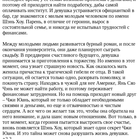
поэтому ей приходится найти подработку, дабы самой
оплачивать институт. И девушка устраивается официанткой в
бар, где знакомится с милым молодым человеком по имени
Шэнь Хоу. Парень, в отличие от героини, вырос в
состоятельной семье, и никогда не испытывал трудностей с
финансами.
Между молодыми людьми развивается бурный роман, и после
окончания университета, они даже планируют сыграть
свадьбу. В преддверии счастливого будущего, девушка
принимается за приготовления к торжеству. Но именно в этот
момент, она узнает страшную новость. Как оказалось мать
жениха причастна к трагической гибели ее отца. В такой
ситуации, ей остается только одно, разорвать помолвку, и
покинуть страну. Находясь в чужой для нее Америке, Янь Сяо
Чэнь не может найти работу, и поэтому переживает
финансовые затруднения. Но на помощь приходит новый друг
– Чжи Юань, который не только обладает необходимыми
связями и деньгами, но еще и отзывчивостью и чистым
сердцем. А все чего он желает так это, чтобы она обратила на
него внимание, и дала шанс новым отношениям. Вот только, в
тот момент, когда героиня пытается выстроить свое счастье,
вновь появляется Шэнь Хоу, который знает одни секрет Чжи
Юаня. И это тайна может снова разрушить жизнь девушки.
+2
2