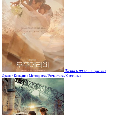
Женись на мне
Сериалы /
Драма / Комедия / Мелодрама / Романтика / Семейные