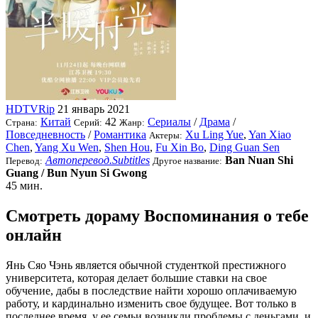
HDTVRip
21 январь 2021
Китай
42
Сериалы
/
Драма
/
Страна:
Серий:
Жанр:
Повседневность
/
Романтика
Xu Ling Yue
,
Yan Xiao
Актеры:
Chen
,
Yang Xu Wen
,
Shen Hou
,
Fu Xin Bo
,
Ding Guan Sen
Автоперевод.Subtitles
Ban Nuan Shi
Перевод:
Другое название:
Guang / Bun Nyun Si Gwong
45 мин.
Смотреть дораму Воспоминания о тебе
онлайн
Янь Сяо Чэнь является обычной студенткой престижного
университета, которая делает большие ставки на свое
обучение, дабы в последствие найти хорошо оплачиваемую
работу, и кардинально изменить свое будущее. Вот только в
последнее время, у ее семьи возникли проблемы с деньгами, и