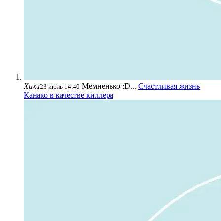
Хихи
Мемненько :D...
Счастливая жизнь
23 июль 14:40
Канако в качестве киллера