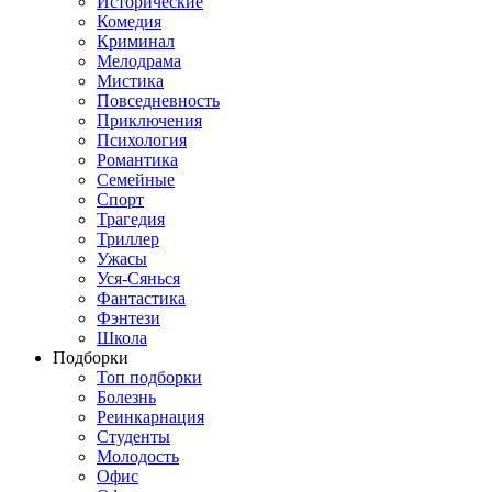
Исторические
Комедия
Криминал
Мелодрама
Мистика
Повседневность
Приключения
Психология
Романтика
Семейные
Спорт
Трагедия
Триллер
Ужасы
Уся-Сянься
Фантастика
Фэнтези
Школа
Подборки
Топ подборки
Болезнь
Реинкарнация
Студенты
Молодость
Офис