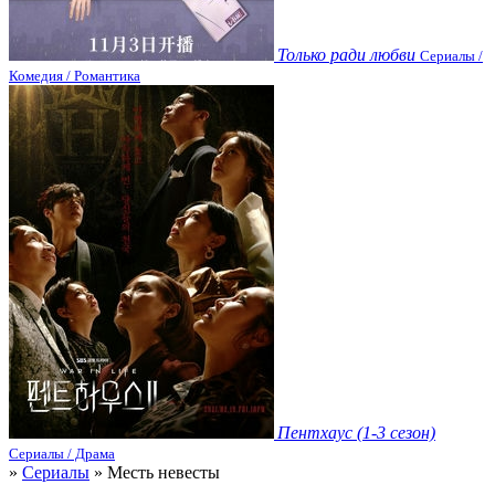
Только ради любви
Сериалы /
Комедия / Романтика
Пентхаус (1-3 сезон)
Сериалы / Драма
»
Сериалы
» Месть невесты