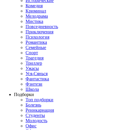
Исторические
Комедия
Криминал
Мелодрама
Мистика
Повседневность
Приключения
Психология
Романтика
Семейные
Спорт
Трагедия
Триллер
Ужасы
Уся-Сянься
Фантастика
Фэнтези
Школа
Подборки
Топ подборки
Болезнь
Реинкарнация
Студенты
Молодость
Офис