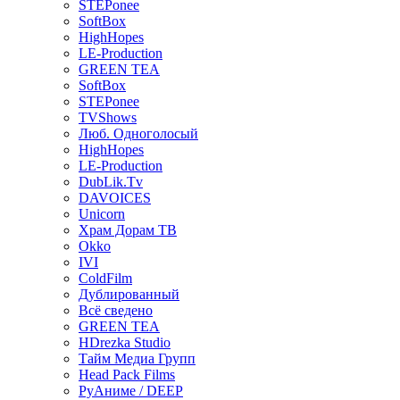
STEPonee
SoftBox
HighHopes
LE-Production
GREEN TEA
SoftBox
STEPonee
TVShows
Люб. Одноголосый
HighHopes
LE-Production
DubLik.Tv
DAVOICES
Unicorn
Храм Дорам ТВ
Okko
IVI
ColdFilm
Дублированный
Всё сведено
GREEN TEA
HDrezka Studio
Тайм Медиа Групп
Head Pack Films
РуАниме / DEEP