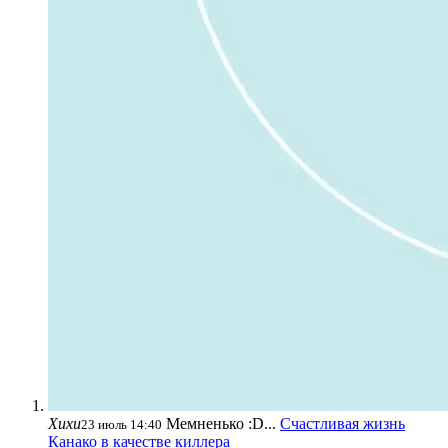
Хихи
Мемненько :D...
Счастливая жизнь
23 июль 14:40
Канако в качестве киллера