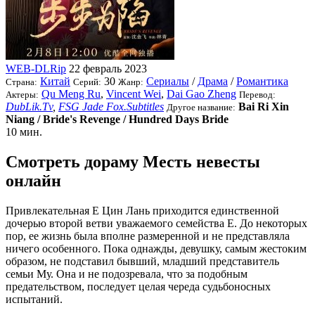
WEB-DLRip
22 февраль 2023
Китай
30
Сериалы
/
Драма
/
Романтика
Страна:
Серий:
Жанр:
Qu Meng Ru
,
Vincent Wei
,
Dai Gao Zheng
Актеры:
Перевод:
DubLik.Tv
,
FSG Jade Fox.Subtitles
Bai Ri Xin
Другое название:
Niang / Bride's Revenge / Hundred Days Bride
10 мин.
Смотреть дораму Месть невесты
онлайн
Привлекательная Е Цин Лань приходится единственной
дочерью второй ветви уважаемого семейства Е. До некоторых
пор, ее жизнь была вполне размеренной и не представляла
ничего особенного. Пока однажды, девушку, самым жестоким
образом, не подставил бывший, младший представитель
семьи Му. Она и не подозревала, что за подобным
предательством, последует целая череда судьбоносных
испытаний.