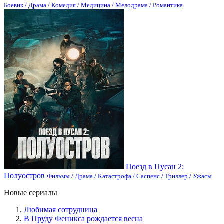
Боевик / Драма / Комедия / Медицина / Мелодрама / Романтика
Поезд в Пусан 2:
Полуостров
Фильмы / Драма / Катастрофа / Саспенс / Триллер / Ужасы
Новые сериалы
Любимая сотрудница
В Пруду Феникса рождается весна