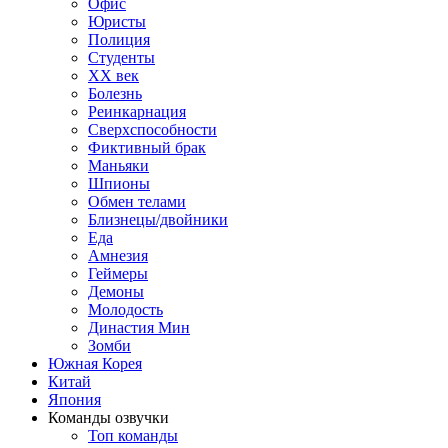
Офис
Юристы
Полиция
Студенты
ХХ век
Болезнь
Реинкарнация
Сверхспособности
Фиктивный брак
Маньяки
Шпионы
Обмен телами
Близнецы/двойники
Еда
Амнезия
Геймеры
Демоны
Молодость
Династия Мин
Зомби
Южная Корея
Китай
Япония
Команды озвучки
Топ команды