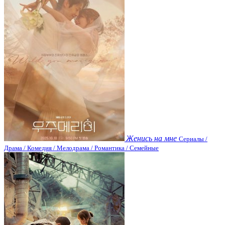
Женись на мне
Сериалы /
Драма / Комедия / Мелодрама / Романтика / Семейные