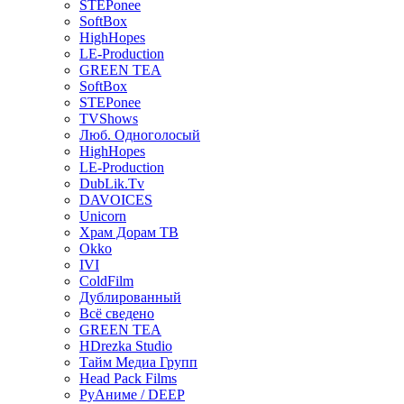
STEPonee
SoftBox
HighHopes
LE-Production
GREEN TEA
SoftBox
STEPonee
TVShows
Люб. Одноголосый
HighHopes
LE-Production
DubLik.Tv
DAVOICES
Unicorn
Храм Дорам ТВ
Okko
IVI
ColdFilm
Дублированный
Всё сведено
GREEN TEA
HDrezka Studio
Тайм Медиа Групп
Head Pack Films
РуАниме / DEEP