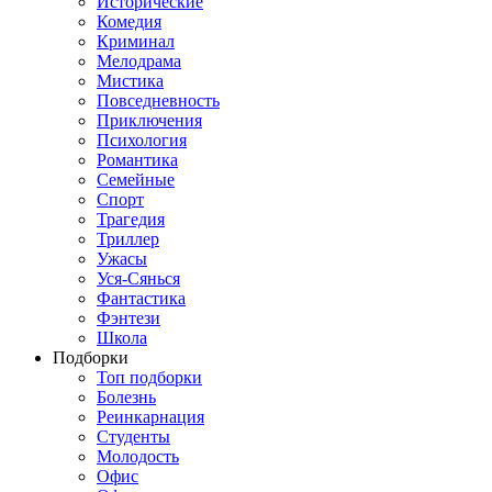
Исторические
Комедия
Криминал
Мелодрама
Мистика
Повседневность
Приключения
Психология
Романтика
Семейные
Спорт
Трагедия
Триллер
Ужасы
Уся-Сянься
Фантастика
Фэнтези
Школа
Подборки
Топ подборки
Болезнь
Реинкарнация
Студенты
Молодость
Офис