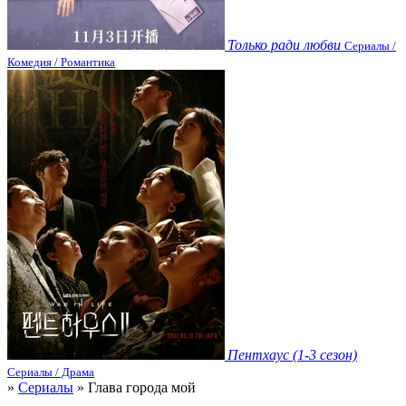
Только ради любви
Сериалы /
Комедия / Романтика
Пентхаус (1-3 сезон)
Сериалы / Драма
»
Сериалы
» Глава города мой