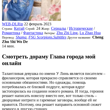
WEB-DLRip
22 февраль 2023
Китай
24
Сериалы
/
Исторические
/
Страна:
Серий:
Жанр:
Романтика
/
Фантастика
Zhu Zhi Ling
,
Lu Zhao Hua
Актеры:
Shama
,
FSG Scorpions.Subtitles
Cheng
Перевод:
Другое название:
Zhu Shi Wo De
14 мин.
Смотреть дораму Глава города мой
онлайн
Талантливая девушка по имени У Линь является писателем –
фрилансером, которая прекрасно справляется со своими
основными обязанностями. Но однажды, помощь
потребовалась ее близкой подруге, которая вдруг
застопорилась на создании нового романа. И тогда, героиня
решает написать новеллу вместо нее, вот только стиль –
дворцовые интриги и гаремные заговоры, вообще ей не
нравится. Поэтому, она решает направить основной сюжет
немного в другую сторону.