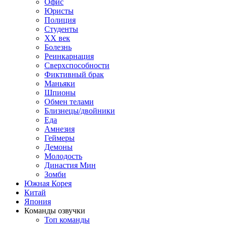
Офис
Юристы
Полиция
Студенты
ХХ век
Болезнь
Реинкарнация
Сверхспособности
Фиктивный брак
Маньяки
Шпионы
Обмен телами
Близнецы/двойники
Еда
Амнезия
Геймеры
Демоны
Молодость
Династия Мин
Зомби
Южная Корея
Китай
Япония
Команды озвучки
Топ команды