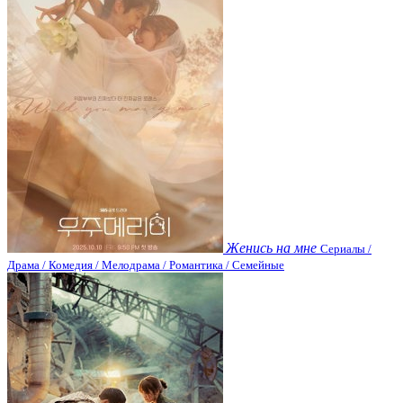
Женись на мне
Сериалы /
Драма / Комедия / Мелодрама / Романтика / Семейные