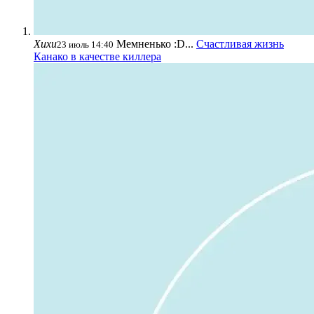
Хихи
Мемненько :D...
Счастливая жизнь
23 июль 14:40
Канако в качестве киллера