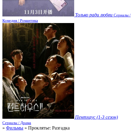
Только ради любви
Сериалы /
Комедия / Романтика
Пентхаус (1-3 сезон)
Сериалы / Драма
»
Фильмы
» Проклятье: Разгадка