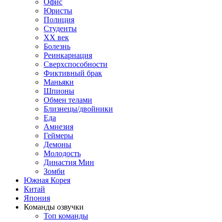
Офис
Юристы
Полиция
Студенты
ХХ век
Болезнь
Реинкарнация
Сверхспособности
Фиктивный брак
Маньяки
Шпионы
Обмен телами
Близнецы/двойники
Еда
Амнезия
Геймеры
Демоны
Молодость
Династия Мин
Зомби
Южная Корея
Китай
Япония
Команды озвучки
Топ команды