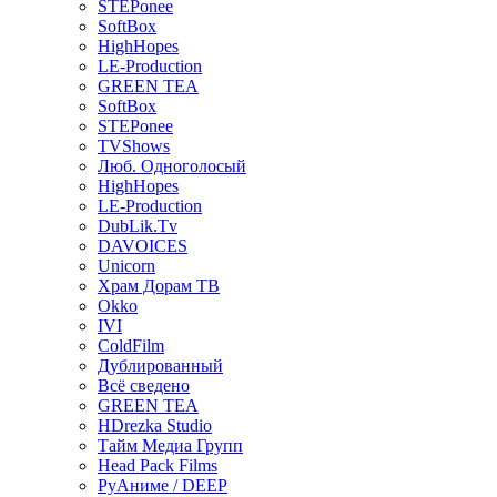
STEPonee
SoftBox
HighHopes
LE-Production
GREEN TEA
SoftBox
STEPonee
TVShows
Люб. Одноголосый
HighHopes
LE-Production
DubLik.Tv
DAVOICES
Unicorn
Храм Дорам ТВ
Okko
IVI
ColdFilm
Дублированный
Всё сведено
GREEN TEA
HDrezka Studio
Тайм Медиа Групп
Head Pack Films
РуАниме / DEEP