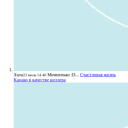
Хихи
Мемненько :D...
Счастливая жизнь
23 июль 14:40
Канако в качестве киллера