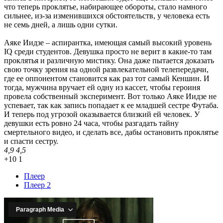
что теперь проклятье, набирающее обороты, стало намного
сильнее, из-за изменившихся обстоятельств, у человека есть
не семь дней, а лишь одни сутки.
Аяке Иидзе – аспирантка, имеющая самый высокий уровень
IQ среди студентов. Девушка просто не верит в какие-то там
проклятья и различную мистику. Она даже пытается доказать
свою точку зрения на одной развлекательной телепередачи,
где ее оппонентом становится как раз тот самый Кеншин. И
тогда, мужчина вручает ей одну из кассет, чтобы героиня
провела собственный эксперимент. Вот только Аяке Иидзе не
успевает, так как запись попадает к ее младшей сестре Футаба.
И теперь под угрозой оказывается близкий ей человек. У
девушки есть ровно 24 часа, чтобы разгадать тайну
смертельного видео, и сделать все, дабы остановить проклятье
и спасти сестру.
4,9
4,5
+10
1
Плеер
Плеер 2