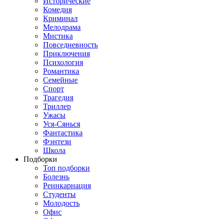
Исторические
Комедия
Криминал
Мелодрама
Мистика
Повседневность
Приключения
Психология
Романтика
Семейные
Спорт
Трагедия
Триллер
Ужасы
Уся-Сянься
Фантастика
Фэнтези
Школа
Подборки
Топ подборки
Болезнь
Реинкарнация
Студенты
Молодость
Офис