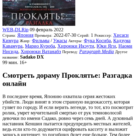
WEB-DLRip
09 февраль 2022
Япония
2022-07-30
1
Хисаси
Страна:
Премьера:
Серий:
Режиссер:
Кимура
Фильмы
/
Ужасы
Фука Косиба
,
Кадзума
Жанр:
Актеры:
Кавамура
,
Марио Куроба
,
Хироюки Икэути
,
Юки Яги
,
Наоми
Нисида
,
Хироюки Ватанабэ
Paragraph Media
Перевод:
Другое
Sadako DX
название:
99 мин.
16+
Смотреть дораму Проклятье: Разгадка
онлайн
В последнее время, Японию охватила серия жестоких
убийств. Люди винят в этом странную видеокассету, которая
гуляет по городу. И если верить легенде, то тот, кто посмотрит
ролик, умрет мучительной смертью от рук темноволосой
девочки по имени Садако, ровно через семь дней. А духовный
наставник Кеншин пытается предупредить местных жителей,
ведь если кто-то додумается оцифровать кассету и выложит
запись в интернет, то погибших будет еще больше. Тем более