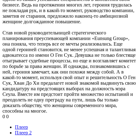
бизнесе. Ведь на протяжении многих лет, героиня трудилась
не покладая рук, и в какой-то момент, руководство компании,
заметив ее старания, предложило наконец-то амбициозной
женщине долгожданное повышение.
Став новой руководительницей стратегического
планирования преуспевающей компании «Eunsung Group»,
она поняла, что теперь все ее мечты реализовались. Еще
одной героиней становится, не менее успешная и талантливая
адвокатесса по имени О Ген Сук. Девушка не только блестяще
отыгрывает судебные процессы, но еще и возглавляет комитет
по борьбе за права женщин. И однажды, познакомившись с
ней, героиня замечает, как они похожи между собой. А в
какой-то момент, используя свой опыт и решительность О Ген
Сук, Хван До Хи предалагет новой знакомой выдвинуть свою
кандидатуру на предстоящих выборах на должность мэра
Сеула. Вместе им предстоит пройти множество испытаний и
преодолеть не одну преграду на пути, лишь бы только
доказать обществу, что женщины современного мира,
способны на многое.
0
0
Плеер
Плеер 2