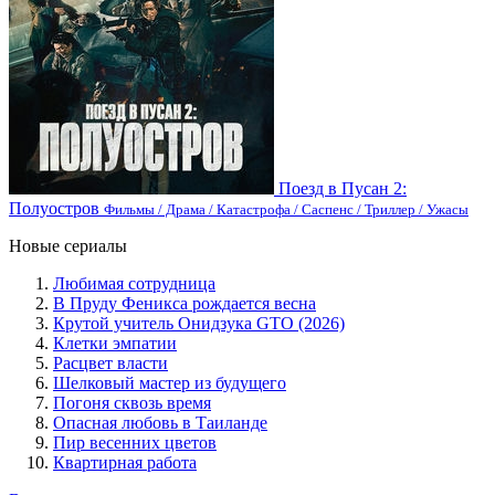
Поезд в Пусан 2:
Полуостров
Фильмы / Драма / Катастрофа / Саспенс / Триллер / Ужасы
Новые сериалы
Любимая сотрудница
В Пруду Феникса рождается весна
Крутой учитель Онидзука GTO (2026)
Клетки эмпатии
Расцвет власти
Шелковый мастер из будущего
Погоня сквозь время
Опасная любовь в Таиланде
Пир весенних цветов
Квартирная работа