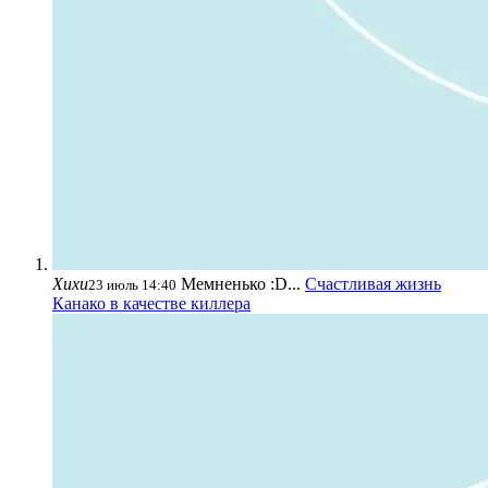
Хихи
Мемненько :D...
Счастливая жизнь
23 июль 14:40
Канако в качестве киллера