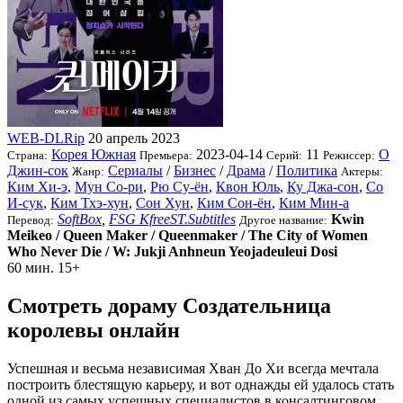
WEB-DLRip
20 апрель 2023
Корея Южная
2023-04-14
11
О
Страна:
Премьера:
Серий:
Режиссер:
Джин-сок
Сериалы
/
Бизнес
/
Драма
/
Политика
Жанр:
Актеры:
Ким Хи-э
,
Мун Со-ри
,
Рю Су-ён
,
Квон Юль
,
Ку Джа-сон
,
Со
И-сук
,
Ким Тхэ-хун
,
Сон Хун
,
Ким Сон-ён
,
Ким Мин-а
SoftBox
,
FSG KfreeST.Subtitles
Kwin
Перевод:
Другое название:
Meikeo / Queen Maker / Queenmaker / The City of Women
Who Never Die / W: Jukji Anhneun Yeojadeuleui Dosi
60 мин.
15+
Смотреть дораму Создательница
королевы онлайн
Успешная и весьма независимая Хван До Хи всегда мечтала
построить блестящую карьеру, и вот однажды ей удалось стать
одной из самых успешных специалистов в консалтинговом