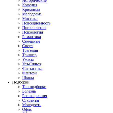
Исторические
Комедия
Криминал
Мелодрама
Мистика
Повседневность
Приключения
Психология
Романтика
Семейные
Спорт
Трагедия
Триллер
Ужасы
Уся-Сянься
Фантастика
Фэнтези
Школа
Подборки
Топ подборки
Болезнь
Реинкарнация
Студенты
Молодость
Офис