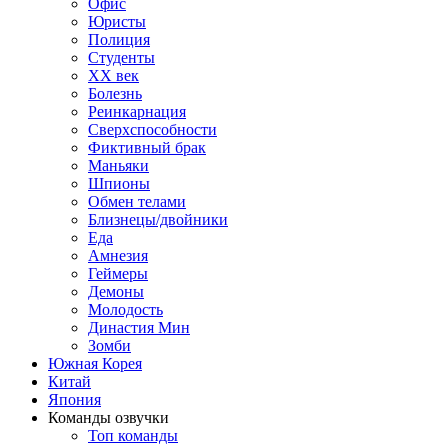
Офис
Юристы
Полиция
Студенты
ХХ век
Болезнь
Реинкарнация
Сверхспособности
Фиктивный брак
Маньяки
Шпионы
Обмен телами
Близнецы/двойники
Еда
Амнезия
Геймеры
Демоны
Молодость
Династия Мин
Зомби
Южная Корея
Китай
Япония
Команды озвучки
Топ команды