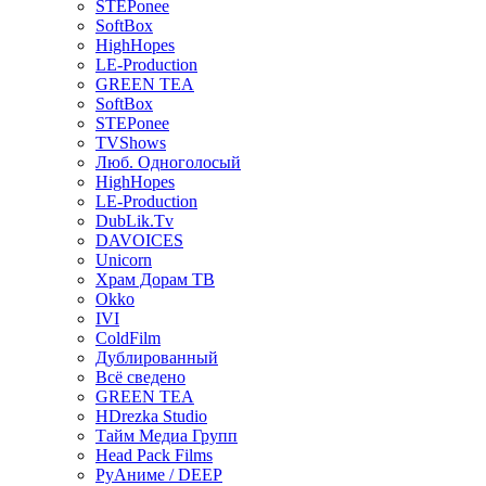
STEPonee
SoftBox
HighHopes
LE-Production
GREEN TEA
SoftBox
STEPonee
TVShows
Люб. Одноголосый
HighHopes
LE-Production
DubLik.Tv
DAVOICES
Unicorn
Храм Дорам ТВ
Okko
IVI
ColdFilm
Дублированный
Всё сведено
GREEN TEA
HDrezka Studio
Тайм Медиа Групп
Head Pack Films
РуАниме / DEEP