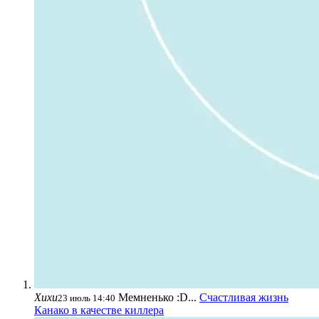
Хихи
Мемненько :D...
Счастливая жизнь
23 июль 14:40
Канако в качестве киллера