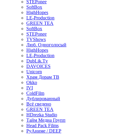
STEPonee
SoftBox
HighHopes
LE-Production
GREEN TEA
SoftBox
STEPonee
TVShows
Люб. Одноголосый
HighHopes
LE-Production
DubLik.Tv
DAVOICES
Unicorn
Храм Дорам ТВ
Okko
IVI
ColdFilm
Дублированный
Всё сведено
GREEN TEA
HDrezka Studio
Тайм Медиа Групп
Head Pack Films
РуАниме / DEEP