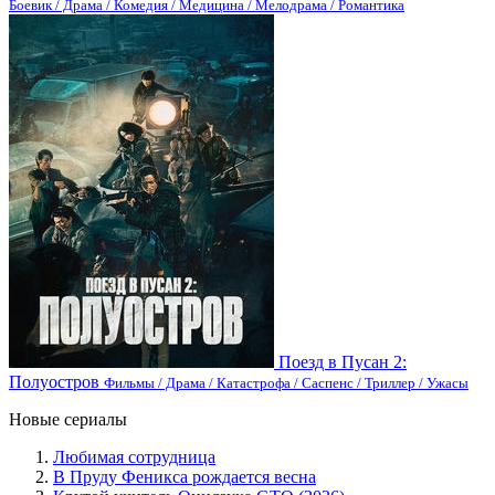
Боевик / Драма / Комедия / Медицина / Мелодрама / Романтика
Поезд в Пусан 2:
Полуостров
Фильмы / Драма / Катастрофа / Саспенс / Триллер / Ужасы
Новые сериалы
Любимая сотрудница
В Пруду Феникса рождается весна