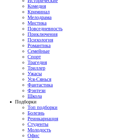
Исторические
Комедия
Криминал
Мелодрама
Мистика
Повседневность
Приключения
Психология
Романтика
Семейные
Спорт
Трагедия
Триллер
Ужасы
Уся-Сянься
Фантастика
Фэнтези
Школа
Подборки
Топ подборки
Болезнь
Реинкарнация
Студенты
Молодость
Офис