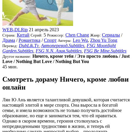
WEB-DLRip
21 апрель 2023
Китай
5
Chen Chang
Сериалы
/
Страна:
Серий:
Режиссер:
Жанр:
Драма
/
Романтика
/
Спорт
Leo Wu
,
Zhou Yu Tong
Актеры:
DubLik.Tv
,
Автоперевод.Subtitles
,
FSG Moonlight
Перевод:
Garden.Subtitles
,
FSG N.N. Азия.Subtitles
,
FSG Be Mine.Subtitles
Ничего, кроме тебя / Это просто любовь / Just
Другое название:
Love / Nothing But Love / Nothing But You
45 мин.
Смотреть дораму Ничего, кроме любви
онлайн
Лян Ю Ань является талантливой девушкой, которая считается
настоящей элитой в мире спорта. Она выросла в богатой
семье, и имела возможность не только получить достойное
образование, но еще и заниматься тем, что ей нравиться.
Однако в скором времени, героиня столкнулась с
непредвиденными трудностями в жизни, и теперь ей
необходимо сделать непростой выбор – продолжить