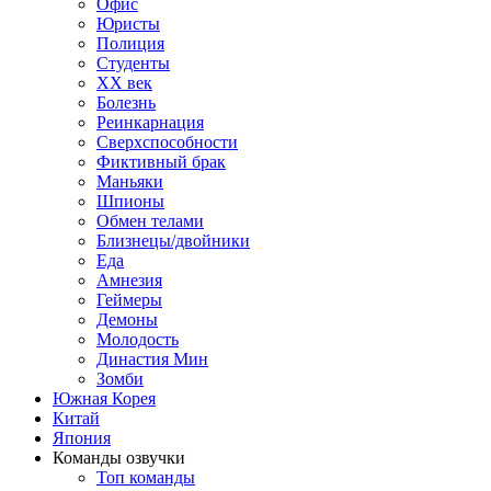
Офис
Юристы
Полиция
Студенты
ХХ век
Болезнь
Реинкарнация
Сверхспособности
Фиктивный брак
Маньяки
Шпионы
Обмен телами
Близнецы/двойники
Еда
Амнезия
Геймеры
Демоны
Молодость
Династия Мин
Зомби
Южная Корея
Китай
Япония
Команды озвучки
Топ команды