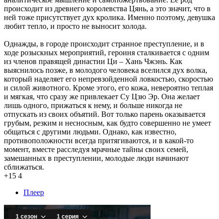
происходит из древнего королевства Цянь, а это значит, что в
ней тоже присутствует дух кролика. Именно поэтому, девушка
любит тепло, и просто не выносит холода.
Однажды, в городе происходит странное преступление, и в
ходе розыскных мероприятий, героиня сталкивается с одним
из членов правящей династии Ци – Хань Чжэнь. Как
выяснилось позже, в молодого человека вселился дух волка,
который наделяет его непревзойденной ловкостью, скоростью
и силой животного. Кроме этого, его кожа, невероятно теплая
и мягкая, что сразу же привлекает Су Цзю Эр. Она желает
лишь одного, прижаться к нему, и больше никогда не
отпускать из своих объятий. Вот только парень оказывается
грубым, резким и несносным, как будто совершенно не умеет
общаться с другими людьми. Однако, как известно,
противоположности всегда притягиваются, и в какой-то
момент, вместе расследуя мрачные тайны своих семей,
замешанных в преступлении, молодые люди начинают
сближаться.
+15
4
Плеер