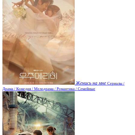
Женись на мне
Сериалы /
Драма / Комедия / Мелодрама / Романтика / Семейные