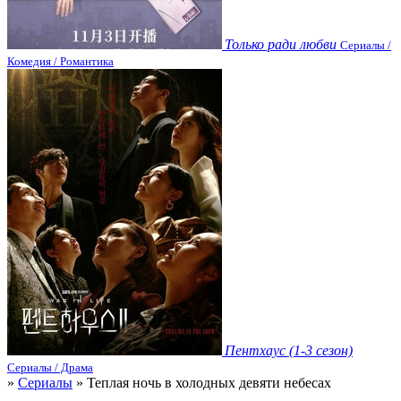
Только ради любви
Сериалы /
Комедия / Романтика
Пентхаус (1-3 сезон)
Сериалы / Драма
»
Сериалы
» Теплая ночь в холодных девяти небесах