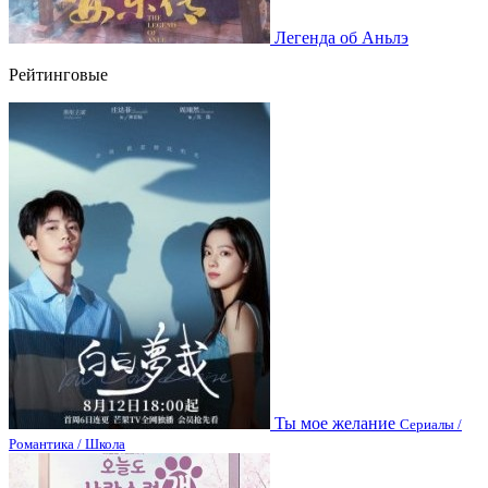
Легенда об Аньлэ
Рейтинговые
Ты мое желание
Сериалы /
Романтика / Школа