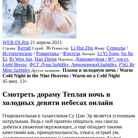
WEB-DLRip
21 апрель 2023
Китай
36
Li Hui Zhu
Сериалы
/
Страна:
Серий:
Режиссер:
Жанр:
Исторические
/
Романтика
/
Фэнтези
Li Yi Tong
,
Su Jiu
Актеры:
Er
,
Bi Wen Jun
,
Han Zheng
Дораманутая / W³: voices
,
Перевод:
Light Breeze
,
ФСГ Луна.Subtitles
,
Автоперевод.Subtitles
,
FSG Be
Mine.Subtitles
Пламя в холодную ночь / Warm
Другое название:
Cold Night in the Nine Heavens / Warm on a Cold Night
45 мин.
13+
Смотреть дораму Теплая ночь в
холодных девяти небесах онлайн
Очаровательная и талантливая Су Цзю Эр является успешным
патрульным. Ведь с ней приятно общаться, она смогла
добиться уважения окружающих, а еще обладает такими
качествами как, принципиальность, отвага, острый ум,
аналитическое мышление и самопожертвование. Ее род