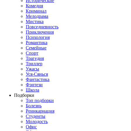
Исторические
Комедия
Криминал
Мелодрама
Мистика
Повседневность
Приключения
Психология
Романтика
Семейные
Спорт
Трагедия
Триллер
Ужасы
Уся-Сянься
Фантастика
Фэнтези
Школа
Подборки
Топ подборки
Болезнь
Реинкарнация
Студенты
Молодость
Офис