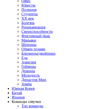
Офис
Юристы
Полиция
Студенты
ХХ век
Болезнь
Реинкарнация
Сверхспособности
Фиктивный брак
Маньяки
Шпионы
Обмен телами
Близнецы/двойники
Еда
Амнезия
Геймеры
Демоны
Молодость
Династия Мин
Зомби
Южная Корея
Китай
Япония
Команды озвучки
Топ команды