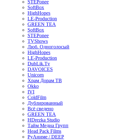
STEPonee
SoftBox
HighHopes
LE-Production
GREEN TEA
SoftBox
STEPonee
TVShows
Люб. Одноголосый
HighHopes
LE-Production
DubLik.Tv
DAVOICES
Unicorn
Храм Дорам ТВ
Okko
IVI
ColdFilm
Дублированный
Всё сведено
GREEN TEA
HDrezka Studio
Тайм Медиа Групп
Head Pack Films
РуАниме / DEEP