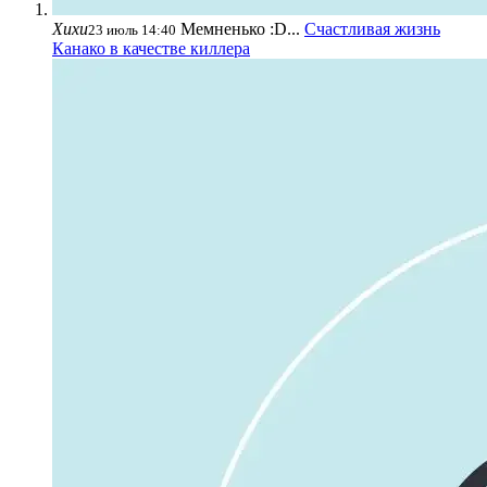
Хихи
Мемненько :D...
Счастливая жизнь
23 июль 14:40
Канако в качестве киллера