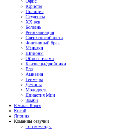
Офис
Юристы
Полиция
Студенты
ХХ век
Болезнь
Реинкарнация
Сверхспособности
Фиктивный брак
Маньяки
Шпионы
Обмен телами
Близнецы/двойники
Еда
Амнезия
Геймеры
Демоны
Молодость
Династия Мин
Зомби
Южная Корея
Китай
Япония
Команды озвучки
Топ команды