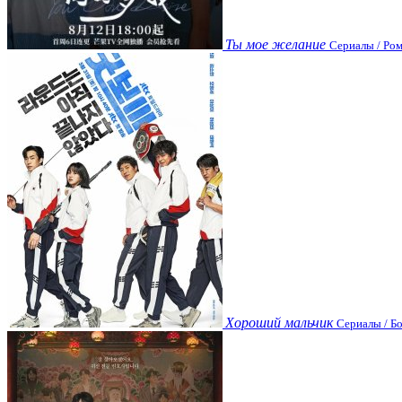
Ты мое желание
Сериалы / Ром
Хороший мальчик
Сериалы / Бо