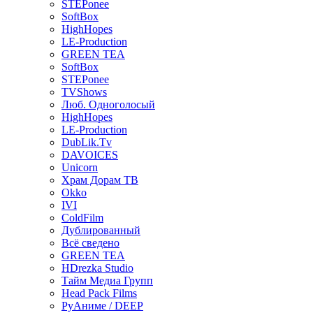
STEPonee
SoftBox
HighHopes
LE-Production
GREEN TEA
SoftBox
STEPonee
TVShows
Люб. Одноголосый
HighHopes
LE-Production
DubLik.Tv
DAVOICES
Unicorn
Храм Дорам ТВ
Okko
IVI
ColdFilm
Дублированный
Всё сведено
GREEN TEA
HDrezka Studio
Тайм Медиа Групп
Head Pack Films
РуАниме / DEEP