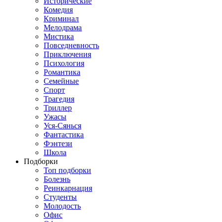
Исторические
Комедия
Криминал
Мелодрама
Мистика
Повседневность
Приключения
Психология
Романтика
Семейные
Спорт
Трагедия
Триллер
Ужасы
Уся-Сянься
Фантастика
Фэнтези
Школа
Подборки
Топ подборки
Болезнь
Реинкарнация
Студенты
Молодость
Офис