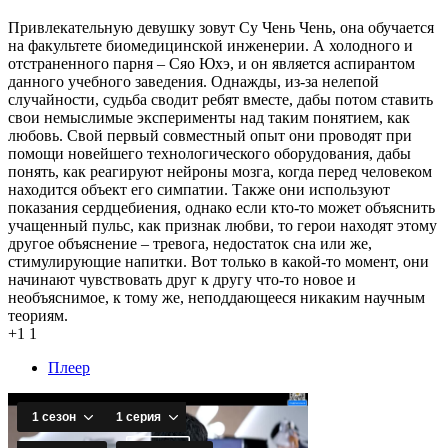
Привлекательную девушку зовут Су Чень Чень, она обучается
на факультете биомедицинской инженерии. А холодного и
отстраненного парня – Сяо Юхэ, и он является аспирантом
данного учебного заведения. Однажды, из-за нелепой
случайности, судьба сводит ребят вместе, дабы потом ставить
свои немыслимые эксперименты над таким понятием, как
любовь. Свой первый совместный опыт они проводят при
помощи новейшего технологического оборудования, дабы
понять, как реагируют нейроны мозга, когда перед человеком
находится объект его симпатии. Также они используют
показания сердцебиения, однако если кто-то может объяснить
учащенный пульс, как признак любви, то герои находят этому
другое объяснение – тревога, недостаток сна или же,
стимулирующие напитки. Вот только в какой-то момент, они
начинают чувствовать друг к другу что-то новое и
необъяснимое, к тому же, неподдающееся никаким научным
теориям.
+1
1
Плеер