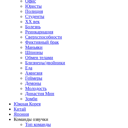
Офис
Юристы
Полиция
Студенты
ХХ век
Болезнь
Реинкарнация
Сверхспособности
Фиктивный брак
Маньяки
Шпионы
Обмен телами
Близнецы/двойники
Еда
Амнезия
Геймеры
Демоны
Молодость
Династия Мин
Зомби
Южная Корея
Китай
Япония
Команды озвучки
Топ команды