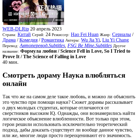
WEB-DLRip
20 апрель 2023
Китай
24
Hao Fei Huan
Сериалы
/
Страна:
Серий:
Режиссер:
Жанр:
Драма
/
Комедия
/
Романтика
Wu Jia Yi
,
Liu Yi Chang
Актеры:
Автоперевод.Subtitles
,
FSG Be Mine.Subtitles
Перевод:
Другое
Формула любви / Science Fell in Love, So I Tried to
название:
Prove It / The Science of Falling in Love
40 мин.
Смотреть дораму Наука влюбляться
онлайн
Так что же на самом деле такое любовь, и можно ли объяснить
это чувство при помощи науки? Сюжет дорамы рассказывает
о двух молодых студентах, которые отличаются от
сверстников высоким IQ. Однажды, они вознамерились найти
логическое объяснение влюбленности. Вот только при этом,
герои решили использовать исключительно теоретический
подход, дабы доказать существует ли вообще данное чувство,
или же, многие люди просто переоценивают его значимость.