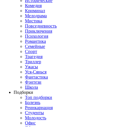
Исторические
Комедия
Криминал
Мелодрама
Мистика
Повседневность
Приключения
Психология
Романтика
Семейные
Спорт
Трагедия
Триллер
Ужасы
Уся-Сянься
Фантастика
Фэнтези
Школа
Подборки
Топ подборки
Болезнь
Реинкарнация
Студенты
Молодость
Офис