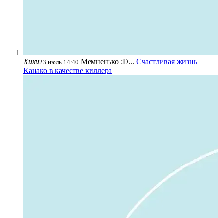
Хихи
Мемненько :D...
Счастливая жизнь
23 июль 14:40
Канако в качестве киллера