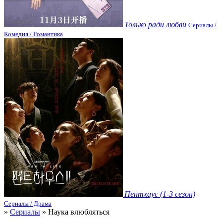
Только ради любви
Сериалы /
Комедия / Романтика
Пентхаус (1-3 сезон)
Сериалы / Драма
»
Сериалы
» Наука влюбляться