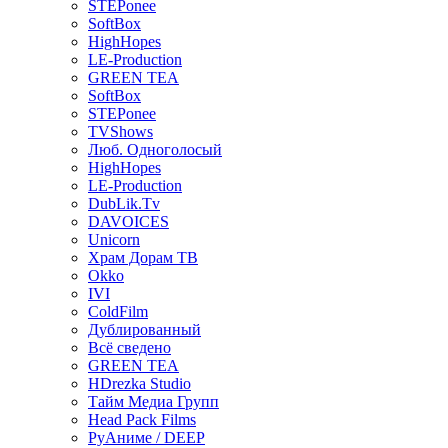
STEPonee
SoftBox
HighHopes
LE-Production
GREEN TEA
SoftBox
STEPonee
TVShows
Люб. Одноголосый
HighHopes
LE-Production
DubLik.Tv
DAVOICES
Unicorn
Храм Дорам ТВ
Okko
IVI
ColdFilm
Дублированный
Всё сведено
GREEN TEA
HDrezka Studio
Тайм Медиа Групп
Head Pack Films
РуАниме / DEEP