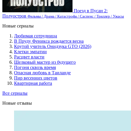
Поезд в Пусан 2:
Полуостров
Фильмы / Драма / Катастрофа / Саспенс / Триллер / Ужасы
Новые сериалы
Любимая сотрудница
В Пруду Феникса рождается весна
Крутой учитель Онидзука GTO (2026)
Клетки эмпатии
Расцвет власти
Шелковый мастер из будущего
Погоня сквозь время
Опасная любовь в Таиланде
Пир весенних цветов
Квартирная работа
Все сериалы
Новые отзывы