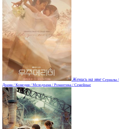
Женись на мне
Сериалы /
Драма / Комедия / Мелодрама / Романтика / Семейные