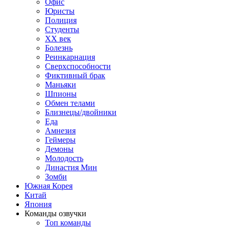
Офис
Юристы
Полиция
Студенты
ХХ век
Болезнь
Реинкарнация
Сверхспособности
Фиктивный брак
Маньяки
Шпионы
Обмен телами
Близнецы/двойники
Еда
Амнезия
Геймеры
Демоны
Молодость
Династия Мин
Зомби
Южная Корея
Китай
Япония
Команды озвучки
Топ команды