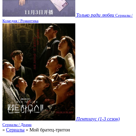
Только ради любви
Сериалы /
Комедия / Романтика
Пентхаус (1-3 сезон)
Сериалы / Драма
»
Сериалы
» Мой братец-тритон