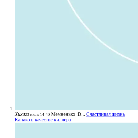
Хихи
Мемненько :D...
Счастливая жизнь
23 июль 14:40
Канако в качестве киллера