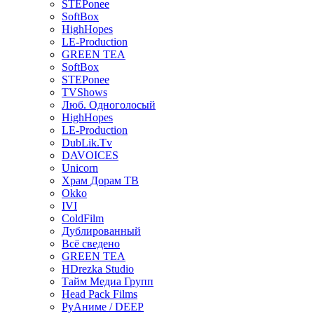
STEPonee
SoftBox
HighHopes
LE-Production
GREEN TEA
SoftBox
STEPonee
TVShows
Люб. Одноголосый
HighHopes
LE-Production
DubLik.Tv
DAVOICES
Unicorn
Храм Дорам ТВ
Okko
IVI
ColdFilm
Дублированный
Всё сведено
GREEN TEA
HDrezka Studio
Тайм Медиа Групп
Head Pack Films
РуАниме / DEEP