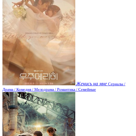
Женись на мне
Сериалы /
Драма / Комедия / Мелодрама / Романтика / Семейные