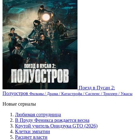
Поезд в Пусан 2:
Полуостров
Фильмы / Драма / Катастрофа / Саспенс / Триллер / Ужасы
Новые сериалы
Любимая сотрудница
В Пруду Феникса рождается весна
Крутой учитель Онидзука GTO (2026)
Клетки эмпатии
Расцвет власти