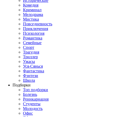
Исторические
Комедия
Криминал
Мелодрама
Мистика
Повседневность
Приключения
Психология
Романтика
Семейные
Спорт
Трагедия
Триллер
Ужасы
Уся-Сянься
Фантастика
Фэнтези
Школа
Подборки
Топ подборки
Болезнь
Реинкарнация
Студенты
Молодость
Офис