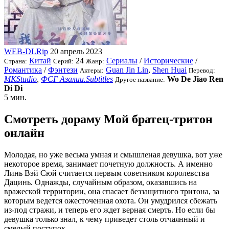
WEB-DLRip
20 апрель 2023
Китай
24
Сериалы
/
Исторические
/
Страна:
Серий:
Жанр:
Романтика
/
Фэнтези
Guan Jin Lin
,
Shen Huai
Актеры:
Перевод:
MKStudio
,
ФСГ Азалии.Subtitles
Wo De Jiao Ren
Другое название:
Di Di
5 мин.
Смотреть дораму Мой братец-тритон
онлайн
Молодая, но уже весьма умная и смышленая девушка, вот уже
некоторое время, занимает почетную должность. А именно
Линь Вэй Сюй считается первым советником королевства
Дацинь. Однажды, случайным образом, оказавшись на
вражеской территории, она спасает беззащитного тритона, за
которым ведется ожесточенная охота. Он умудрился сбежать
из-под стражи, и теперь его ждет верная смерть. Но если бы
девушка только знал, к чему приведет столь отчаянный и
смелый поступок.