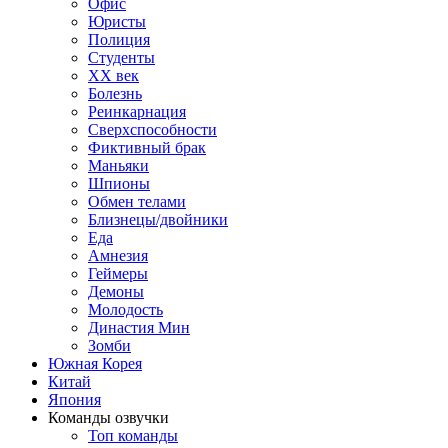
Офис
Юристы
Полиция
Студенты
ХХ век
Болезнь
Реинкарнация
Сверхспособности
Фиктивный брак
Маньяки
Шпионы
Обмен телами
Близнецы/двойники
Еда
Амнезия
Геймеры
Демоны
Молодость
Династия Мин
Зомби
Южная Корея
Китай
Япония
Команды озвучки
Топ команды