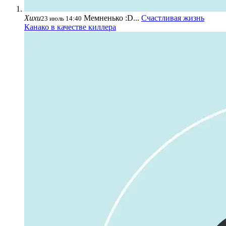
Хихи
Мемненько :D...
Счастливая жизнь
23 июль 14:40
Канако в качестве киллера