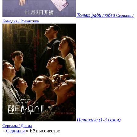
Только ради любви
Сериалы /
Комедия / Романтика
Пентхаус (1-3 сезон)
Сериалы / Драма
»
Сериалы
» Её высочество