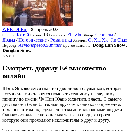
WEB-DLRip
18 апрель 2023
Китай
18
Zhi Zhu
Сериалы
/
Страна:
Серий:
Режиссер:
Жанр:
Драма
/
Исторические
/
Романтика
Qi Xia Xia
,
Jin Chao
Актеры:
Автоперевод.Subtitles
Dong Lan Snow /
Перевод:
Другое название:
Donglan Snow
3 мин.
Смотреть дораму Её высочество
онлайн
Шэнь Янь является главной дворцовой служанкой, которая
всеми силами старается помогать седьмому наследному
принцу по имени Чу Нин Юань захватить власть. С самого
детства они были близкими друзьями, однако со временем,
тьма поглотила их, сделав черствыми и холодными людьми.
Однако осталась еще капелька тепла в сердцах героев,
которую они проявляют исключительно друг к другу.
Так прошло много лет, и никому не удавалось разрушить их