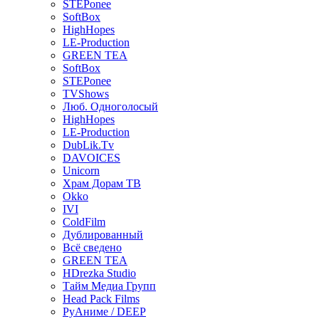
STEPonee
SoftBox
HighHopes
LE-Production
GREEN TEA
SoftBox
STEPonee
TVShows
Люб. Одноголосый
HighHopes
LE-Production
DubLik.Tv
DAVOICES
Unicorn
Храм Дорам ТВ
Okko
IVI
ColdFilm
Дублированный
Всё сведено
GREEN TEA
HDrezka Studio
Тайм Медиа Групп
Head Pack Films
РуАниме / DEEP