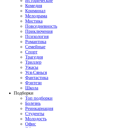
Исторические
Комедия
Криминал
Мелодрама
Мистика
Повседневность
Приключения
Психология
Романтика
Семейные
Спорт
Трагедия
Триллер
Ужасы
Уся-Сянься
Фантастика
Фэнтези
Школа
Подборки
Топ подборки
Болезнь
Реинкарнация
Студенты
Молодость
Офис