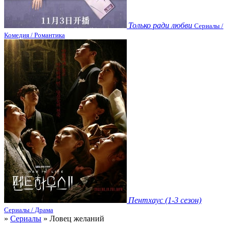
Только ради любви
Сериалы /
Комедия / Романтика
Пентхаус (1-3 сезон)
Сериалы / Драма
»
Сериалы
» Ловец желаний