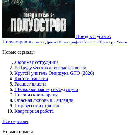
Поезд в Пусан 2:
Полуостров
Фильмы / Драма / Катастрофа / Саспенс / Триллер / Ужасы
Новые сериалы
Любимая сотрудница
В Пруду Феникса рождается весна
Крутой учитель Онидзука GTO (2026)
Клетки эмпатии
Расцвет власти
Шелковый мастер из будущего
Погоня сквозь время
Опасная любовь в Таиланде
Пир весенних цветов
Квартирная работа
Все сериалы
Новые отзывы