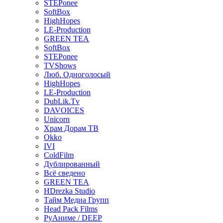
STEPonee
SoftBox
HighHopes
LE-Production
GREEN TEA
SoftBox
STEPonee
TVShows
Люб. Одноголосый
HighHopes
LE-Production
DubLik.Tv
DAVOICES
Unicorn
Храм Дорам ТВ
Okko
IVI
ColdFilm
Дублированный
Всё сведено
GREEN TEA
HDrezka Studio
Тайм Медиа Групп
Head Pack Films
РуАниме / DEEP