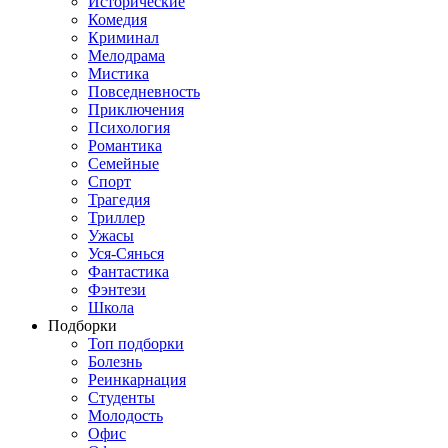
Исторические
Комедия
Криминал
Мелодрама
Мистика
Повседневность
Приключения
Психология
Романтика
Семейные
Спорт
Трагедия
Триллер
Ужасы
Уся-Сянься
Фантастика
Фэнтези
Школа
Подборки
Топ подборки
Болезнь
Реинкарнация
Студенты
Молодость
Офис