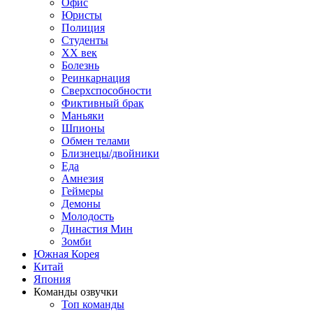
Офис
Юристы
Полиция
Студенты
ХХ век
Болезнь
Реинкарнация
Сверхспособности
Фиктивный брак
Маньяки
Шпионы
Обмен телами
Близнецы/двойники
Еда
Амнезия
Геймеры
Демоны
Молодость
Династия Мин
Зомби
Южная Корея
Китай
Япония
Команды озвучки
Топ команды