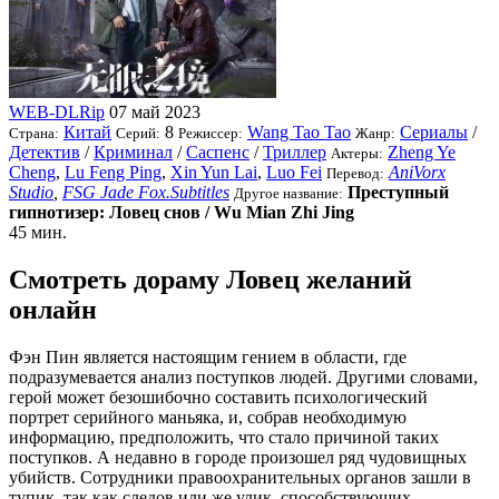
WEB-DLRip
07 май 2023
Китай
8
Wang Tao Tao
Сериалы
/
Страна:
Серий:
Режиссер:
Жанр:
Детектив
/
Криминал
/
Саспенс
/
Триллер
Zheng Ye
Актеры:
Cheng
,
Lu Feng Ping
,
Xin Yun Lai
,
Luo Fei
AniVorx
Перевод:
Studio
,
FSG Jade Fox.Subtitles
Преступный
Другое название:
гипнотизер: Ловец снов / Wu Mian Zhi Jing
45 мин.
Смотреть дораму Ловец желаний
онлайн
Фэн Пин является настоящим гением в области, где
подразумевается анализ поступков людей. Другими словами,
герой может безошибочно составить психологический
портрет серийного маньяка, и, собрав необходимую
информацию, предположить, что стало причиной таких
поступков. А недавно в городе произошел ряд чудовищных
убийств. Сотрудники правоохранительных органов зашли в
тупик, так как следов или же улик, способствующих