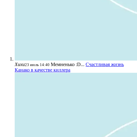
Хихи
Мемненько :D...
Счастливая жизнь
23 июль 14:40
Канако в качестве киллера