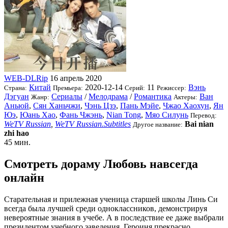
WEB-DLRip
16 апрель 2020
Китай
2020-12-14
11
Вэнь
Страна:
Премьера:
Серий:
Режиссер:
Дэгуан
Сериалы
/
Мелодрама
/
Романтика
Ван
Жанр:
Актеры:
Аньюй
,
Сян Ханьчжи
,
Чэнь Цзэ
,
Пань Мэйе
,
Чжао Хаохун
,
Ян
Юэ
,
Юань Хао
,
Фань Чжэнь
,
Nian Tong
,
Мяо Силунь
Перевод:
WeTV Russian
,
WeTV Russian.Subtitles
Bai nian
Другое название:
zhi hao
45 мин.
Смотреть дораму Любовь навсегда
онлайн
Старательная и прилежная ученица старшей школы Линь Си
всегда была лучшей среди одноклассников, демонстрируя
невероятные знания в учебе. А в последствие ее даже выбрали
президентом учебного заведения. Героиня прекрасно