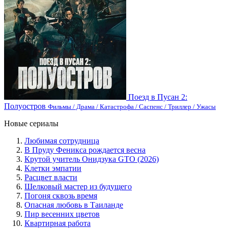
Поезд в Пусан 2:
Полуостров
Фильмы / Драма / Катастрофа / Саспенс / Триллер / Ужасы
Новые сериалы
Любимая сотрудница
В Пруду Феникса рождается весна
Крутой учитель Онидзука GTO (2026)
Клетки эмпатии
Расцвет власти
Шелковый мастер из будущего
Погоня сквозь время
Опасная любовь в Таиланде
Пир весенних цветов
Квартирная работа