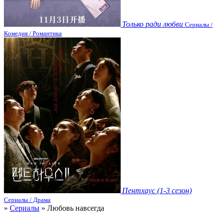
Только ради любви
Сериалы /
Комедия / Романтика
Пентхаус (1-3 сезон)
Сериалы / Драма
»
Сериалы
» Любовь навсегда