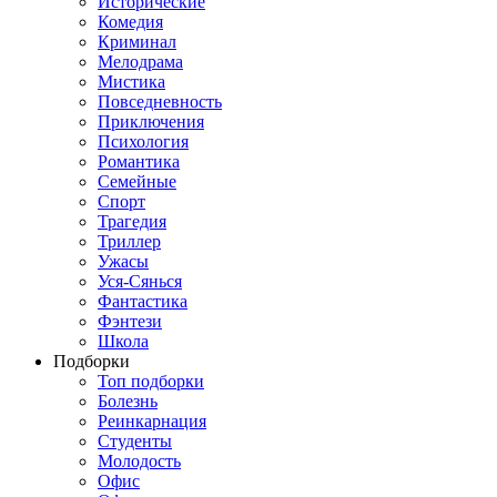
Исторические
Комедия
Криминал
Мелодрама
Мистика
Повседневность
Приключения
Психология
Романтика
Семейные
Спорт
Трагедия
Триллер
Ужасы
Уся-Сянься
Фантастика
Фэнтези
Школа
Подборки
Топ подборки
Болезнь
Реинкарнация
Студенты
Молодость
Офис