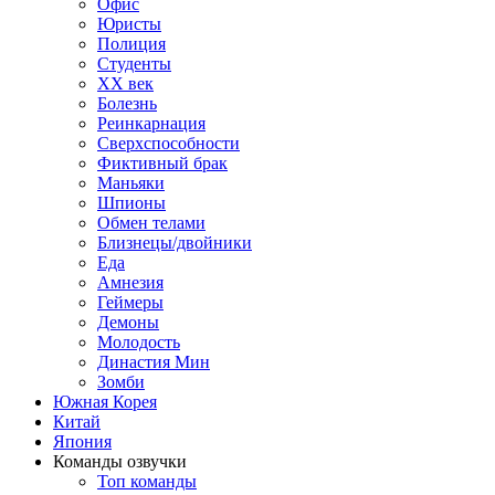
Офис
Юристы
Полиция
Студенты
ХХ век
Болезнь
Реинкарнация
Сверхспособности
Фиктивный брак
Маньяки
Шпионы
Обмен телами
Близнецы/двойники
Еда
Амнезия
Геймеры
Демоны
Молодость
Династия Мин
Зомби
Южная Корея
Китай
Япония
Команды озвучки
Топ команды