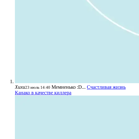
Хихи
Мемненько :D...
Счастливая жизнь
23 июль 14:40
Канако в качестве киллера