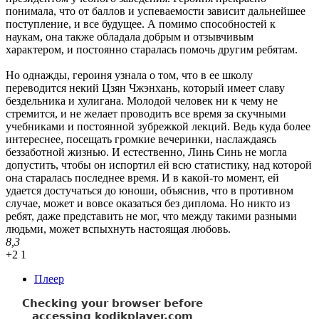
понимала, что от баллов и успеваемости зависит дальнейшее
поступление, и все будущее. А помимо способностей к
наукам, она также обладала добрым и отзывчивым
характером, и постоянно старалась помочь другим ребятам.
Но однажды, героиня узнала о том, что в ее школу
переводится некий Цзян Чжэнхань, который имеет славу
бездельника и хулигана. Молодой человек ни к чему не
стремится, и не желает проводить все время за скучными
учебниками и постоянной зубрежкой лекций. Ведь куда более
интереснее, посещать громкие вечеринки, наслаждаясь
беззаботной жизнью. И естественно, Линь Синь не могла
допустить, чтобы он испортил ей всю статистику, над которой
она старалась последнее время. И в какой-то момент, ей
удается достучаться до юноши, объяснив, что в противном
случае, может и вовсе оказаться без диплома. Но никто из
ребят, даже представить не мог, что между такими разными
людьми, может вспыхнуть настоящая любовь.
8,3
+2
1
Плеер