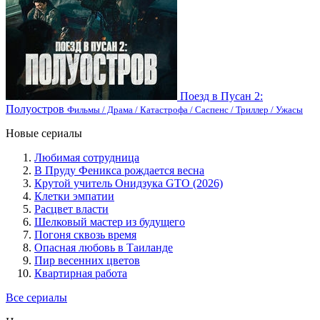
Поезд в Пусан 2:
Полуостров
Фильмы / Драма / Катастрофа / Саспенс / Триллер / Ужасы
Новые сериалы
Любимая сотрудница
В Пруду Феникса рождается весна
Крутой учитель Онидзука GTO (2026)
Клетки эмпатии
Расцвет власти
Шелковый мастер из будущего
Погоня сквозь время
Опасная любовь в Таиланде
Пир весенних цветов
Квартирная работа
Все сериалы