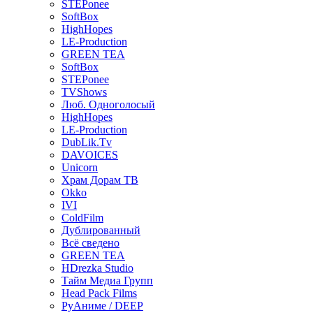
STEPonee
SoftBox
HighHopes
LE-Production
GREEN TEA
SoftBox
STEPonee
TVShows
Люб. Одноголосый
HighHopes
LE-Production
DubLik.Tv
DAVOICES
Unicorn
Храм Дорам ТВ
Okko
IVI
ColdFilm
Дублированный
Всё сведено
GREEN TEA
HDrezka Studio
Тайм Медиа Групп
Head Pack Films
РуАниме / DEEP