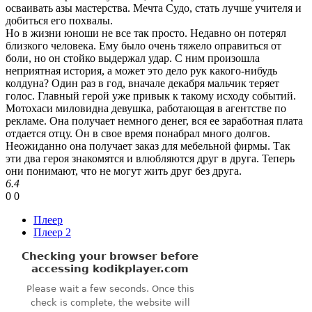
осваивать азы мастерства. Мечта Судо, стать лучше учителя и
добиться его похвалы.
Но в жизни юноши не все так просто. Недавно он потерял
близкого человека. Ему было очень тяжело оправиться от
боли, но он стойко выдержал удар. С ним произошла
неприятная история, а может это дело рук какого-нибудь
колдуна? Один раз в год, вначале декабря мальчик теряет
голос. Главный герой уже привык к такому исходу событий.
Мотохаси миловидна девушка, работающая в агентстве по
рекламе. Она получает немного денег, вся ее заработная плата
отдается отцу. Он в свое время понабрал много долгов.
Неожиданно она получает заказ для мебельной фирмы. Так
эти два героя знакомятся и влюбляются друг в друга. Теперь
они понимают, что не могут жить друг без друга.
6.4
0
0
Плеер
Плеер 2