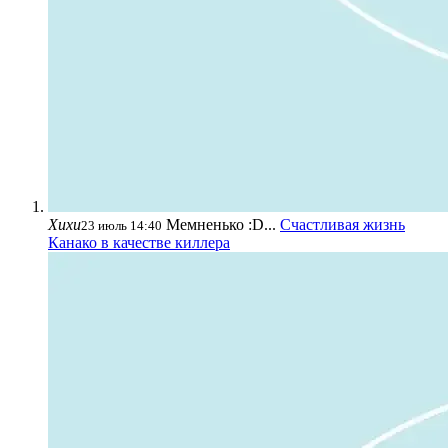
Хихи
Мемненько :D...
Счастливая жизнь
23 июль 14:40
Канако в качестве киллера