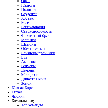
Офис
Юристы
Полиция
Студенты
ХХ век
Болезнь
Реинкарнация
Сверхспособности
Фиктивный брак
Маньяки
Шпионы
Обмен телами
Близнецы/двойники
Еда
Амнезия
Геймеры
Демоны
Молодость
Династия Мин
Зомби
Южная Корея
Китай
Япония
Команды озвучки
Топ команды