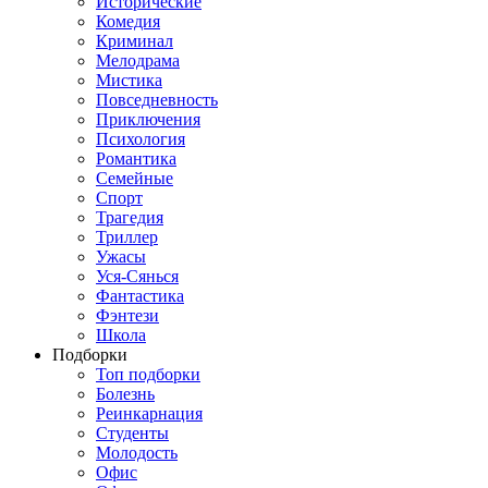
Исторические
Комедия
Криминал
Мелодрама
Мистика
Повседневность
Приключения
Психология
Романтика
Семейные
Спорт
Трагедия
Триллер
Ужасы
Уся-Сянься
Фантастика
Фэнтези
Школа
Подборки
Топ подборки
Болезнь
Реинкарнация
Студенты
Молодость
Офис