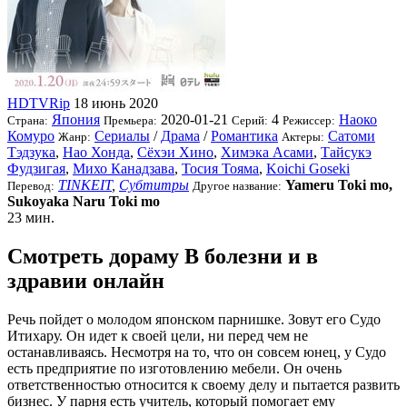
HDTVRip
18 июнь 2020
Япония
2020-01-21
4
Наоко
Страна:
Премьера:
Серий:
Режиссер:
Комуро
Сериалы
/
Драма
/
Романтика
Сатоми
Жанр:
Актеры:
Тэдзука
,
Нао Хонда
,
Сёхэи Хино
,
Химэка Асами
,
Тайсукэ
Фудзигая
,
Михо Канадзава
,
Тосия Тояма
,
Koichi Goseki
TINKEIT
,
Субтитры
Yameru Toki mo,
Перевод:
Другое название:
Sukoyaka Naru Toki mo
23 мин.
Смотреть дораму В болезни и в
здравии онлайн
Речь пойдет о молодом японском парнишке. Зовут его Судо
Итихару. Он идет к своей цели, ни перед чем не
останавливаясь. Несмотря на то, что он совсем юнец, у Судо
есть предприятие по изготовлению мебели. Он очень
ответственностью относится к своему делу и пытается развить
бизнес. У парня есть учитель, который помогает ему