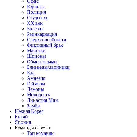
Офис
Юристы
Полиция
Студенты
ХХ век
Болезнь
Реинкарнация
Сверхспособности
Фиктивный брак
Маньяки
Шпионы
Обмен телами
Близнецы/двойники
Еда
Амнезия
Геймеры
Демоны
Молодость
Династия Мин
Зомби
Южная Корея
Китай
Япония
Команды озвучки
Топ команды