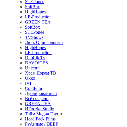
STEPonee
SoftBox
HighHopes
LE-Production
GREEN TEA
SoftBox
STEPonee
TVShows
Люб. Одноголосый
HighHopes
LE-Production
DubLik.Tv
DAVOICES
Unicorn
Храм Дорам ТВ
Okko
IVI
ColdFilm
Дублированный
Всё сведено
GREEN TEA
HDrezka Studio
Тайм Медиа Групп
Head Pack Films
РуАниме / DEEP