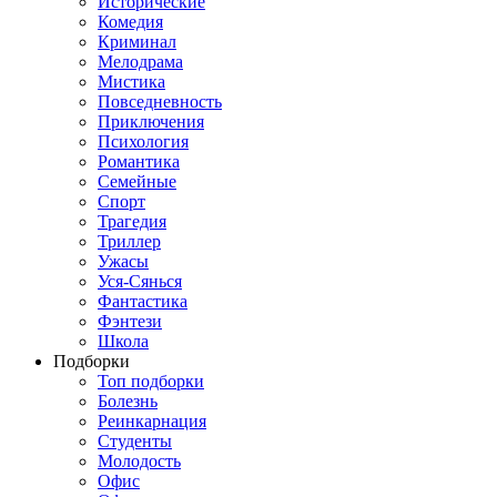
Исторические
Комедия
Криминал
Мелодрама
Мистика
Повседневность
Приключения
Психология
Романтика
Семейные
Спорт
Трагедия
Триллер
Ужасы
Уся-Сянься
Фантастика
Фэнтези
Школа
Подборки
Топ подборки
Болезнь
Реинкарнация
Студенты
Молодость
Офис