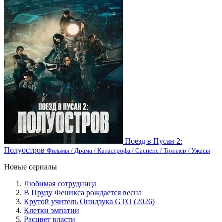
Поезд в Пусан 2:
Полуостров
Фильмы / Драма / Катастрофа / Саспенс / Триллер / Ужасы
Новые сериалы
Любимая сотрудница
В Пруду Феникса рождается весна
Крутой учитель Онидзука GTO (2026)
Клетки эмпатии
Расцвет власти