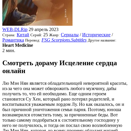
WEB-DLRip
29 апрель 2023
Китай
25
Сериалы
/
Исторические
/
Страна:
Серий:
Жанр:
Романтика
FSG Scorpions.Subtitles
Перевод:
Другое название:
Heart Medicine
2 мин.
Смотреть дораму Исцеление сердца
онлайн
Лю Мэн Нян является обладательницей невероятной красоты,
из-за чего она может обворожить любого мужчину, дабы
получить то, что ей необходимо. Еще одним героем
становится Су Хен, который рано потерял родителей, и
воспитывался уважаемым лордом Лу. Но как оказалось, он и
был причиной уничтожения семьи парня. Поэтому, юноша
вознамерился отомстить тому, за причиненные беды. Вот
только самому подобраться к состоятельному господину у
него не получилось, и тогда он послал свою возлюбленную
Лю Мэн Нян, которая, ко всему прочему обладает магией.