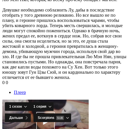
Девушке необходимо соблазнить Лу, дабы в последствие
отобрать у того древнюю реликвию. Но все вышло не по
плану, и героине пришлось воспользоваться чарами, чтобы
убить коварного лорда. Теперь месть свершилась, и молодые
люди могут спокойно пожениться. Однако в брачную ночь,
жених предал ее, воткнув в сердце нож. Но, собрав все свои
силы, она смогла исцелиться, но за это, ее душа стала
жестокой и холодной, а героиня превратилась в женщину-
демона, убивающую мужчин города, используя свой дар во
зло. И где бы не прошла привлекательная Лю Мэн Нян, улицы
становились пустыми. Но однажды, она повстречала парня,
как две капли воды похожего на Су Хен. Вот только этого
юношу зовут Гун Цзы Сюй, и он кардинально по характеру
отличается от ее бывшего жениха.
0
0
Плеер