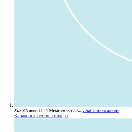
Хихи
Мемненько :D...
Счастливая жизнь
23 июль 14:40
Канако в качестве киллера