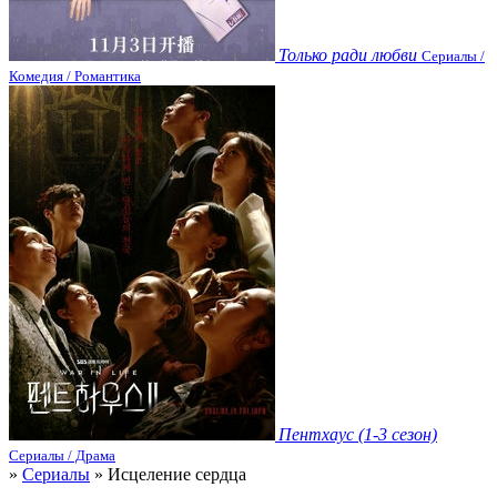
Только ради любви
Сериалы /
Комедия / Романтика
Пентхаус (1-3 сезон)
Сериалы / Драма
»
Сериалы
» Исцеление сердца