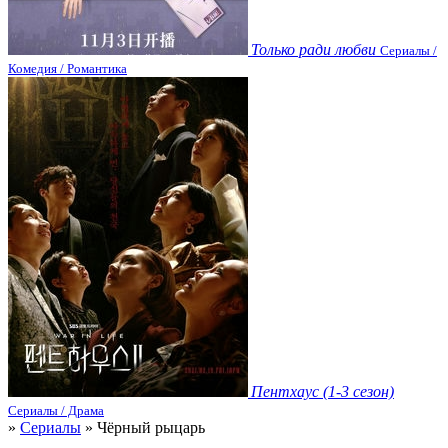
Только ради любви
Сериалы /
Комедия / Романтика
Пентхаус (1-3 сезон)
Сериалы / Драма
»
Сериалы
» Чёрный рыцарь