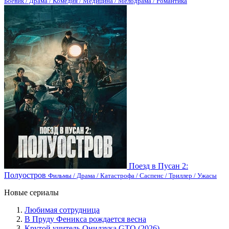
Боевик / Драма / Комедия / Медицина / Мелодрама / Романтика
Поезд в Пусан 2:
Полуостров
Фильмы / Драма / Катастрофа / Саспенс / Триллер / Ужасы
Новые сериалы
Любимая сотрудница
В Пруду Феникса рождается весна
Крутой учитель Онидзука GTO (2026)