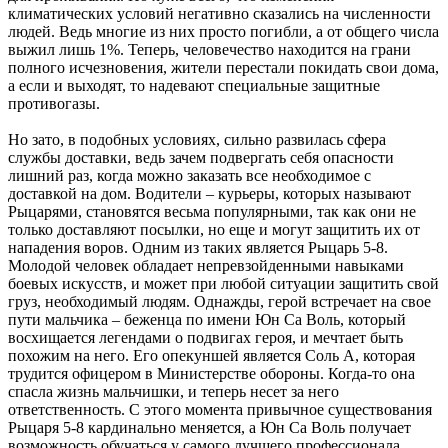
климатических условий негативно сказались на численности
людей. Ведь многие из них просто погибли, а от общего числа
выжил лишь 1%. Теперь, человечество находится на грани
полного исчезновения, жители перестали покидать свои дома,
а если и выходят, то надевают специальные защитные
противогазы.
Но зато, в подобных условиях, сильно развилась сфера
службы доставки, ведь зачем подвергать себя опасности
лишний раз, когда можно заказать все необходимое с
доставкой на дом. Водители – курьеры, которых называют
Рыцарями, становятся весьма популярными, так как они не
только доставляют посылки, но еще и могут защитить их от
нападения воров. Одним из таких является Рыцарь 5-8.
Молодой человек обладает непревзойденными навыками
боевых искусств, и может при любой ситуации защитить свой
груз, необходимый людям. Однажды, герой встречает на свое
пути мальчика – беженца по имени Юн Са Воль, который
восхищается легендами о подвигах героя, и мечтает быть
похожим на него. Его опекуншей является Соль А, которая
трудится офицером в Министерстве обороны. Когда-то она
спасла жизнь мальчишки, и теперь несет за него
ответственность. С этого момента привычное существования
Рыцаря 5-8 кардинально меняется, а Юн Са Воль получает
возможность обучаться у самого лучшего профессионала.