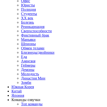
Офис
Юристы
Полиция
Студенты
ХХ век
Болезнь
Реинкарнация
Сверхспособности
Фиктивный брак
Маньяки
Шпионы
Обмен телами
Близнецы/двойники
Еда
Амнезия
Геймеры
Демоны
Молодость
Династия Мин
Зомби
Южная Корея
Китай
Япония
Команды озвучки
Топ команды