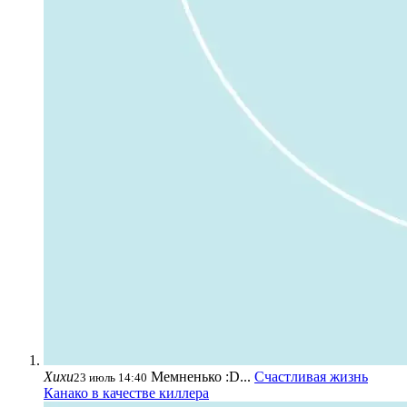
Хихи
Мемненько :D...
Счастливая жизнь
23 июль 14:40
Канако в качестве киллера