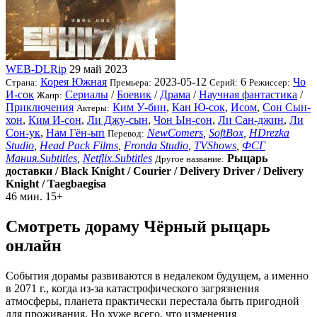
WEB-DLRip
29 май 2023
Корея Южная
2023-05-12
6
Чо
Страна:
Премьера:
Серий:
Режиссер:
И-сок
Сериалы
/
Боевик
/
Драма
/
Научная фантастика
/
Жанр:
Приключения
Ким У-бин
,
Кан Ю-сок
,
Исом
,
Сон Сын-
Актеры:
хон
,
Ким И-сон
,
Ли Джу-сын
,
Чон Ын-сон
,
Ли Сан-джин
,
Ли
Сон-ук
,
Нам Гён-ып
NewComers
,
SoftBox
,
HDrezka
Перевод:
Studio
,
Head Pack Films
,
Fronda Studio
,
TVShows
,
ФСГ
Мания.Subtitles
,
Netflix.Subtitles
Рыцарь
Другое название:
доставки / Black Knight / Courier / Delivery Driver / Delivery
Knight / Taegbaegisa
46 мин.
15+
Смотреть дораму Чёрный рыцарь
онлайн
События дорамы развиваются в недалеком будущем, а именно
в 2071 г., когда из-за катастрофического загрязнения
атмосферы, планета практически перестала быть пригодной
для проживания. Но хуже всего, что изменения