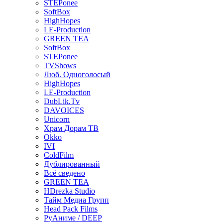
STEPonee
SoftBox
HighHopes
LE-Production
GREEN TEA
SoftBox
STEPonee
TVShows
Люб. Одноголосый
HighHopes
LE-Production
DubLik.Tv
DAVOICES
Unicorn
Храм Дорам ТВ
Okko
IVI
ColdFilm
Дублированный
Всё сведено
GREEN TEA
HDrezka Studio
Тайм Медиа Групп
Head Pack Films
РуАниме / DEEP