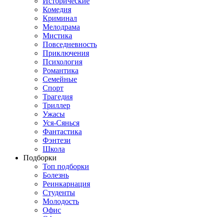
Исторические
Комедия
Криминал
Мелодрама
Мистика
Повседневность
Приключения
Психология
Романтика
Семейные
Спорт
Трагедия
Триллер
Ужасы
Уся-Сянься
Фантастика
Фэнтези
Школа
Подборки
Топ подборки
Болезнь
Реинкарнация
Студенты
Молодость
Офис