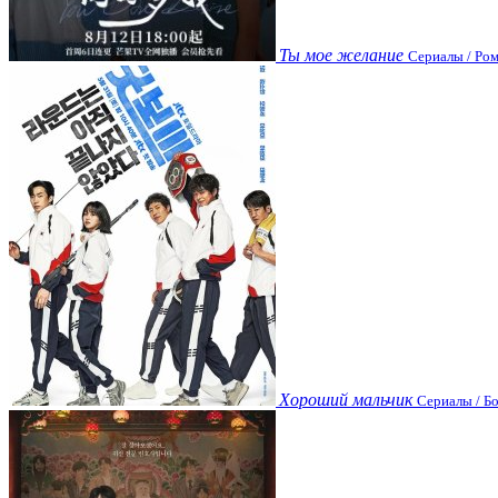
Ты мое желание
Сериалы / Ром
Хороший мальчик
Сериалы / Бо