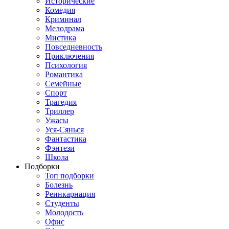
Исторические
Комедия
Криминал
Мелодрама
Мистика
Повседневность
Приключения
Психология
Романтика
Семейные
Спорт
Трагедия
Триллер
Ужасы
Уся-Сянься
Фантастика
Фэнтези
Школа
Подборки
Топ подборки
Болезнь
Реинкарнация
Студенты
Молодость
Офис