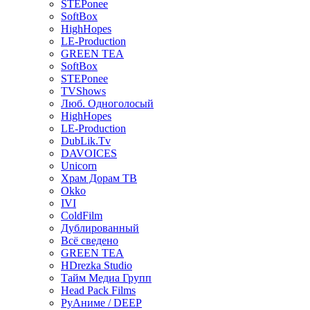
STEPonee
SoftBox
HighHopes
LE-Production
GREEN TEA
SoftBox
STEPonee
TVShows
Люб. Одноголосый
HighHopes
LE-Production
DubLik.Tv
DAVOICES
Unicorn
Храм Дорам ТВ
Okko
IVI
ColdFilm
Дублированный
Всё сведено
GREEN TEA
HDrezka Studio
Тайм Медиа Групп
Head Pack Films
РуАниме / DEEP