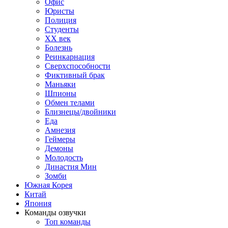
Офис
Юристы
Полиция
Студенты
ХХ век
Болезнь
Реинкарнация
Сверхспособности
Фиктивный брак
Маньяки
Шпионы
Обмен телами
Близнецы/двойники
Еда
Амнезия
Геймеры
Демоны
Молодость
Династия Мин
Зомби
Южная Корея
Китай
Япония
Команды озвучки
Топ команды