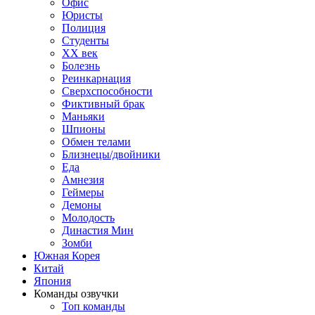
Офис
Юристы
Полиция
Студенты
ХХ век
Болезнь
Реинкарнация
Сверхспособности
Фиктивный брак
Маньяки
Шпионы
Обмен телами
Близнецы/двойники
Еда
Амнезия
Геймеры
Демоны
Молодость
Династия Мин
Зомби
Южная Корея
Китай
Япония
Команды озвучки
Топ команды