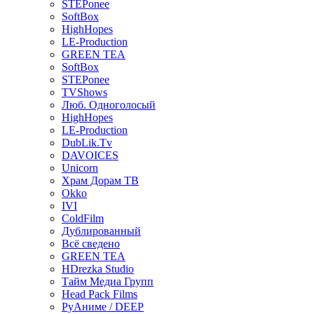
STEPonee
SoftBox
HighHopes
LE-Production
GREEN TEA
SoftBox
STEPonee
TVShows
Люб. Одноголосый
HighHopes
LE-Production
DubLik.Tv
DAVOICES
Unicorn
Храм Дорам ТВ
Okko
IVI
ColdFilm
Дублированный
Всё сведено
GREEN TEA
HDrezka Studio
Тайм Медиа Групп
Head Pack Films
РуАниме / DEEP