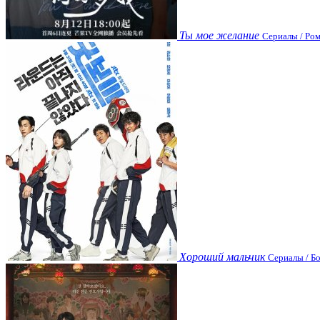
Ты мое желание
Сериалы / Ром
Хороший мальчик
Сериалы / Бо