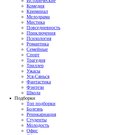
Исторические
Комедия
Криминал
Мелодрама
Мистика
Повседневность
Приключения
Психология
Романтика
Семейные
Спорт
Трагедия
Триллер
Ужасы
Уся-Сянься
Фантастика
Фэнтези
Школа
Подборки
Топ подборки
Болезнь
Реинкарнация
Студенты
Молодость
Офис