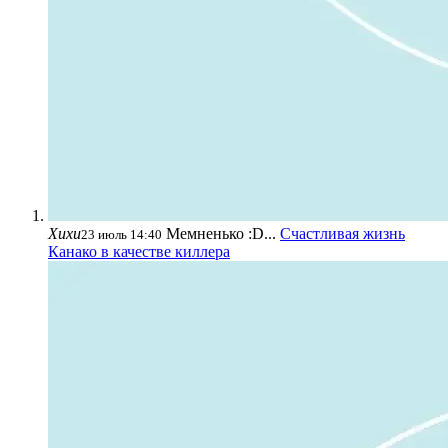
Хихи
Мемненько :D...
Счастливая жизнь
23 июль 14:40
Канако в качестве киллера