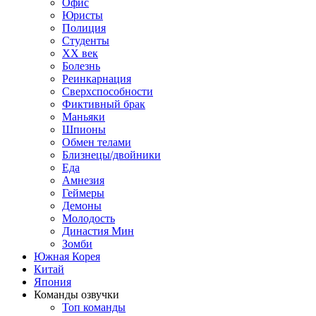
Офис
Юристы
Полиция
Студенты
ХХ век
Болезнь
Реинкарнация
Сверхспособности
Фиктивный брак
Маньяки
Шпионы
Обмен телами
Близнецы/двойники
Еда
Амнезия
Геймеры
Демоны
Молодость
Династия Мин
Зомби
Южная Корея
Китай
Япония
Команды озвучки
Топ команды