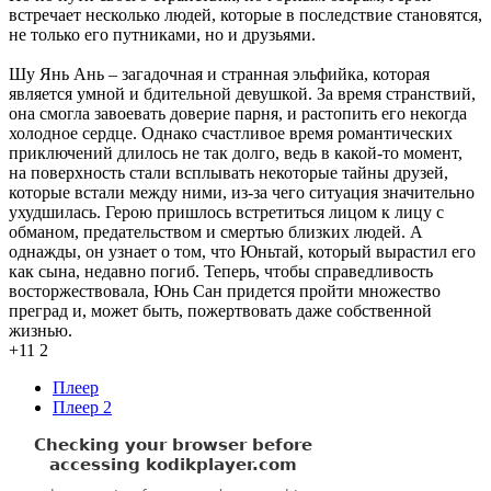
встречает несколько людей, которые в последствие становятся,
не только его путниками, но и друзьями.
Шу Янь Ань – загадочная и странная эльфийка, которая
является умной и бдительной девушкой. За время странствий,
она смогла завоевать доверие парня, и растопить его некогда
холодное сердце. Однако счастливое время романтических
приключений длилось не так долго, ведь в какой-то момент,
на поверхность стали всплывать некоторые тайны друзей,
которые встали между ними, из-за чего ситуация значительно
ухудшилась. Герою пришлось встретиться лицом к лицу с
обманом, предательством и смертью близких людей. А
однажды, он узнает о том, что Юньтай, который вырастил его
как сына, недавно погиб. Теперь, чтобы справедливость
восторжествовала, Юнь Сан придется пройти множество
преград и, может быть, пожертвовать даже собственной
жизнью.
+11
2
Плеер
Плеер 2