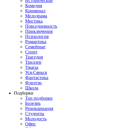
Исторические
Комедия
Криминал
Мелодрама
Мистика
Повседневность
Приключения
Психология
Романтика
Семейные
Спорт
Трагедия
Триллер
Ужасы
Уся-Сянься
Фантастика
Фэнтези
Школа
Подборки
Топ подборки
Болезнь
Реинкарнация
Студенты
Молодость
Офис