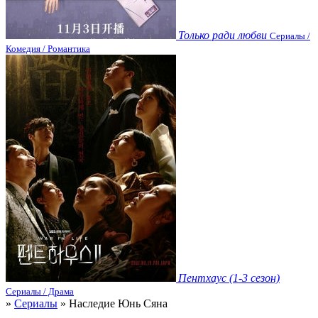
Только ради любви
Сериалы /
Комедия / Романтика
Пентхаус (1-3 сезон)
Сериалы / Драма
»
Сериалы
» Наследие Юнь Сяна