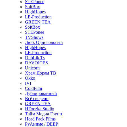
STEPonee
SoftBox
HighHopes
LE-Production
GREEN TEA
SoftBox
STEPonee
TVShows
Люб. Одноголосый
HighHopes
LE-Production
DubLik.Tv
DAVOICES
Unicorn
Храм Дорам ТВ
Okko
IVI
ColdFilm
Дублированный
Всё сведено
GREEN TEA
HDrezka Studio
Тайм Медиа Групп
Head Pack Films
РуАниме / DEEP