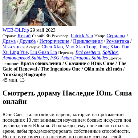
WEB-DLRip
29 май 2023
Китай
36
Patrick Yau
Сериалы
/
Страна:
Серий:
Режиссер:
Жанр:
Драма
/
Дружба
/
Исторические
/
Приключения
/
Романтика
/
Уся-сянься
Chen Xiao
,
Mao Xiao Tong
,
Tang Xiao Tian
,
Актеры:
Xu Ling Yue
,
Liu Guan Lin
Всё сведено
,
SoftBox
,
Перевод:
Автоперевод.Subtitles
,
FSG Asian Dragons.Subtitles
Другое
Врата обновления / Сказание о Юнь Сяне / The
название:
Gate of Renewal / The Ingenious One / Qiān mén zhī mén /
Yunxiang Biography
45 мин.
13+
Смотреть дораму Наследие Юнь Сяна
онлайн
Юнь Сан – талантливый парень, который на протяжении
последних 10 лет занимался изучением боевых искусств под
руководством Юньтая. И однажды, ему повезло оказаться на
арене, дабы продемонстрировать собственные способности.
Но по пути своего странствия, по горным озерам, герой