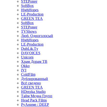
STEPonee
SoftBox
HighHopes
LE-Production
GREEN TEA
SoftBox
STEPonee
TVShows
Люб. Одноголосый
HighHopes
LE-Production
DubLik.Tv
DAVOICES
Unicorn
Храм Дорам ТВ
Okko
IVI
ColdFilm
Дублированный
Всё сведено
GREEN TEA
HDrezka Studio
Тайм Медиа Групп
Head Pack Films
РуАниме / DEEP