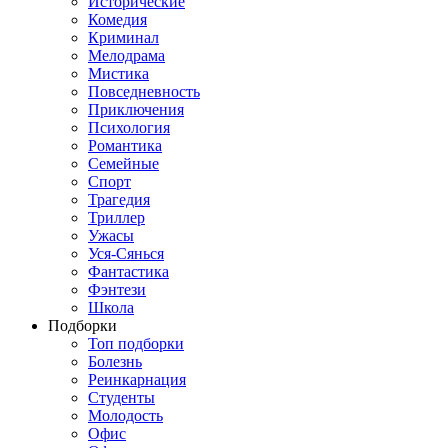
Исторические
Комедия
Криминал
Мелодрама
Мистика
Повседневность
Приключения
Психология
Романтика
Семейные
Спорт
Трагедия
Триллер
Ужасы
Уся-Сянься
Фантастика
Фэнтези
Школа
Подборки
Топ подборки
Болезнь
Реинкарнация
Студенты
Молодость
Офис