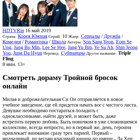
HDTVRip
16 май 2019
Корея Южная
10
Сериалы
/
Дружба
/
Страна:
Серий:
Жанр:
Комедия
/
Романтика
/
Школа
Son Sang Yeon
,
Eom Se
Актеры:
Ung
,
Jung Bo Min
,
Lee Se Hee
,
Jang Yu Bin
,
Ye Su Ah
,
Shin Jeong
You
,
Jung Da Hyun
Субтитры
Triple
Перевод:
Другое название:
Fling
8 мин.
13+
Смотреть дораму Тройной бросок
онлайн
Милая и доброжелательная Си Он отправляется в новое
учебное заведение, где ей придется начать все с чистого листа.
Девушке необходимо постараться поладить с
одноклассниками, найти друзей, и может быть, даже
встретить первую любовь. Быть новичком в уже сложившемся
коллективе, всегда непросто, но в первый же, день, героиня
привлекает внимание сразу трех парней. Первый –
молчаливый, но весьма красивый юноша по имени - Да Хен.