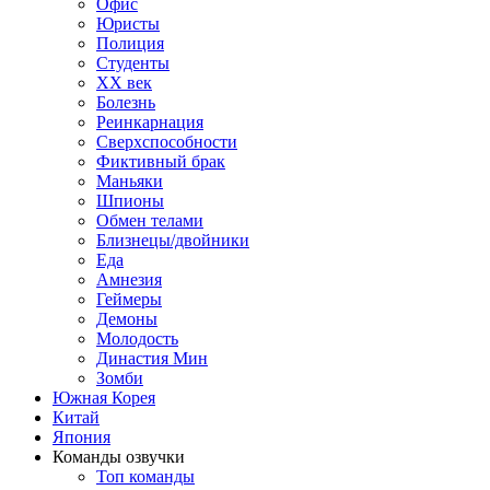
Офис
Юристы
Полиция
Студенты
ХХ век
Болезнь
Реинкарнация
Сверхспособности
Фиктивный брак
Маньяки
Шпионы
Обмен телами
Близнецы/двойники
Еда
Амнезия
Геймеры
Демоны
Молодость
Династия Мин
Зомби
Южная Корея
Китай
Япония
Команды озвучки
Топ команды