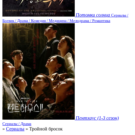
Потомки солнца
Сериалы /
Боевик / Драма / Комедия / Медицина / Мелодрама / Романтика
Пентхаус (1-3 сезон)
Сериалы / Драма
»
Сериалы
» Тройной бросок