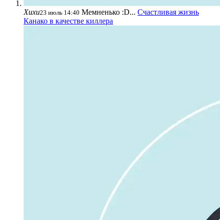
Хихи
Мемненько :D...
Счастливая жизнь
23 июль 14:40
Канако в качестве киллера