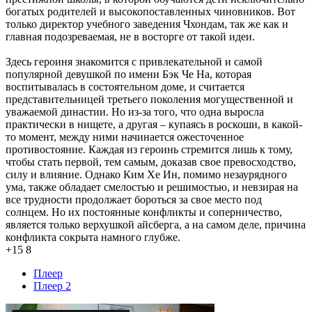
богатых родителей и высокопоставленных чиновников. Вот
только директор учебного заведения Чхондам, так же как и
главная подозреваемая, не в восторге от такой идеи.
Здесь героиня знакомится с привлекательной и самой
популярной девушкой по имени Бэк Че На, которая
воспитывалась в состоятельном доме, и считается
представительницей третьего поколения могущественной и
уважаемой династии. Но из-за того, что одна выросла
практически в нищете, а другая – купаясь в роскоши, в какой-
то момент, между ними начинается ожесточенное
противостояние. Каждая из героинь стремится лишь к тому,
чтобы стать первой, тем самым, доказав свое превосходство,
силу и влияние. Однако Ким Хе Ин, помимо незаурядного
ума, также обладает смелостью и решимостью, и невзирая на
все трудности продолжает бороться за свое место под
солнцем. Но их постоянные конфликты и соперничество,
является только верхушкой айсберга, а на самом деле, причина
конфликта сокрыта намного глубже.
+15
8
Плеер
Плеер 2