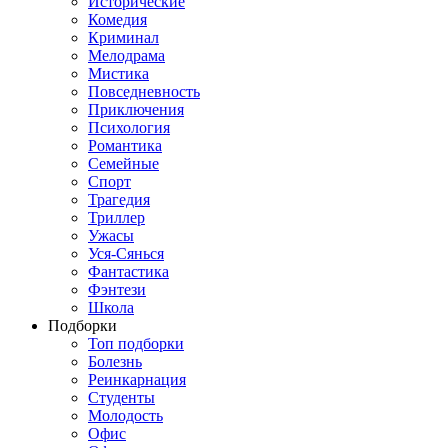
Исторические
Комедия
Криминал
Мелодрама
Мистика
Повседневность
Приключения
Психология
Романтика
Семейные
Спорт
Трагедия
Триллер
Ужасы
Уся-Сянься
Фантастика
Фэнтези
Школа
Подборки
Топ подборки
Болезнь
Реинкарнация
Студенты
Молодость
Офис