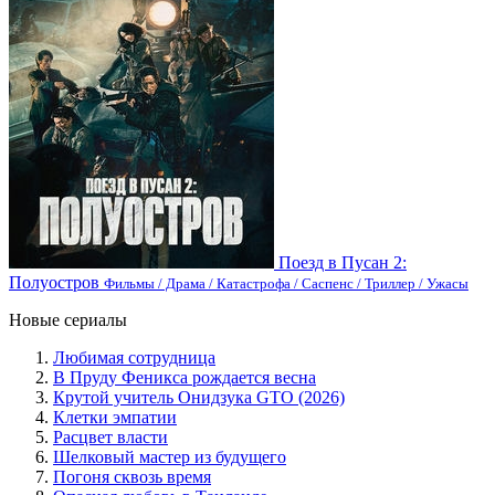
Поезд в Пусан 2:
Полуостров
Фильмы / Драма / Катастрофа / Саспенс / Триллер / Ужасы
Новые сериалы
Любимая сотрудница
В Пруду Феникса рождается весна
Крутой учитель Онидзука GTO (2026)
Клетки эмпатии
Расцвет власти
Шелковый мастер из будущего
Погоня сквозь время