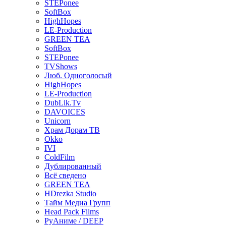
STEPonee
SoftBox
HighHopes
LE-Production
GREEN TEA
SoftBox
STEPonee
TVShows
Люб. Одноголосый
HighHopes
LE-Production
DubLik.Tv
DAVOICES
Unicorn
Храм Дорам ТВ
Okko
IVI
ColdFilm
Дублированный
Всё сведено
GREEN TEA
HDrezka Studio
Тайм Медиа Групп
Head Pack Films
РуАниме / DEEP