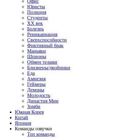
Офис
Юристы
Полиция
Студенты
ХХ век
Болезнь
Реинкарнация
Сверхспособности
Фиктивный брак
Маньяки
Шпионы
Обмен телами
Близнецы/двойники
Еда
Амнезия
Геймеры
Демоны
Молодость
Династия Мин
Зомби
Южная Корея
Китай
Япония
Команды озвучки
Топ команды