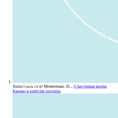
Хихи
Мемненько :D...
Счастливая жизнь
23 июль 14:40
Канако в качестве киллера