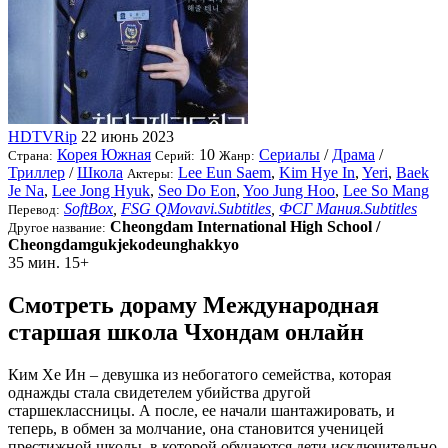
HDTVRip
22 июнь 2023
Корея Южная
10
Сериалы
/
Драма
/
Страна:
Серий:
Жанр:
Триллер
/
Школа
Lee Eun Saem
,
Kim Hye In
,
Yeri
,
Baek
Актеры:
Je Na
,
Lee Jong Hyuk
,
Seo Do Eon
,
Yoo Jung Hoo
,
Lee So Mang
SoftBox
,
FSG QMovavi.Subtitles
,
ФСГ Мания.Subtitles
Перевод:
Cheongdam International High School /
Другое название:
Cheongdamgukjekodeunghakkyo
35 мин.
15+
Смотреть дораму Международная
старшая школа Чхондам онлайн
Ким Хе Ин – девушка из небогатого семейства, которая
однажды стала свидетелем убийства другой
старшеклассницы. А после, ее начали шантажировать, и
теперь, в обмен за молчание, она становится ученицей
престижной школы, в которой обучаются дети исключительно