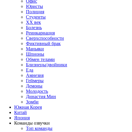
Офис
Юристы
Полиция
Студенты
ХХ век
Болезнь
Реинкарнация
Сверхспособности
Фиктивный брак
Маньяки
Шпионы
Обмен телами
Близнецы/двойники
Еда
Амнезия
Геймеры
Демоны
Молодость
Династия Мин
Зомби
Южная Корея
Китай
Япония
Команды озвучки
Топ команды