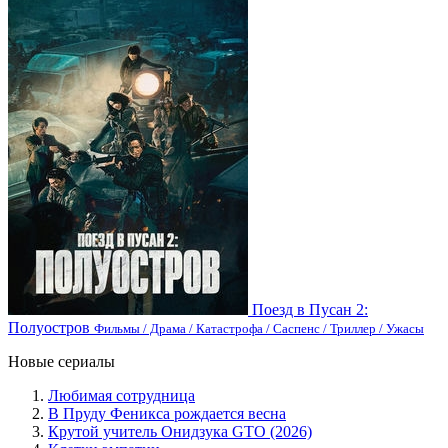
Поезд в Пусан 2:
Полуостров
Фильмы / Драма / Катастрофа / Саспенс / Триллер / Ужасы
Новые сериалы
Любимая сотрудница
В Пруду Феникса рождается весна
Крутой учитель Онидзука GTO (2026)