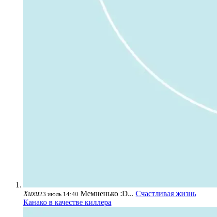
Хихи
Мемненько :D...
Счастливая жизнь
23 июль 14:40
Канако в качестве киллера