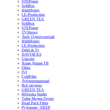
STEPonee
SoftBox
HighHopes
LE-Production
GREEN TEA
SoftBox
STEPonee
TVShows
Люб. Одноголосый
HighHopes
LE-Production
DubLik.Tv
DAVOICES
Unicorn
Храм Дорам ТВ
Okko
IVI
ColdFilm
Дублированный
Всё сведено
GREEN TEA
HDrezka Studio
Тайм Медиа Групп
Head Pack Films
РуАниме / DEEP