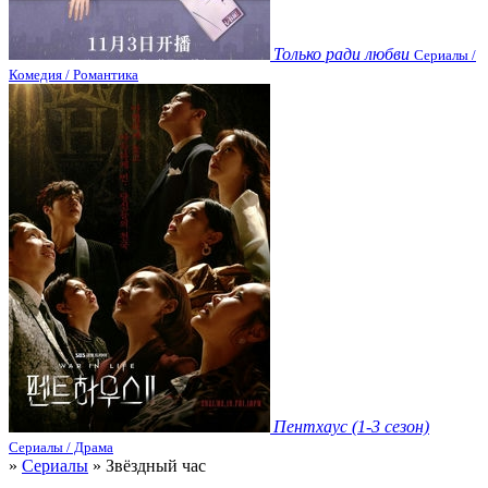
Только ради любви
Сериалы /
Комедия / Романтика
Пентхаус (1-3 сезон)
Сериалы / Драма
»
Сериалы
» Звёздный час