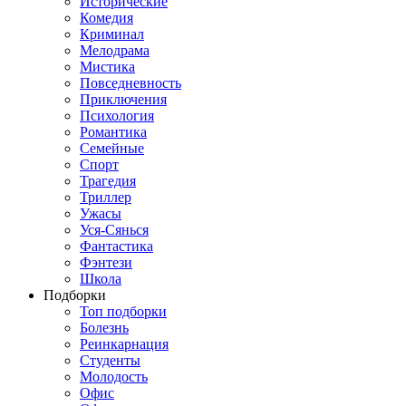
Исторические
Комедия
Криминал
Мелодрама
Мистика
Повседневность
Приключения
Психология
Романтика
Семейные
Спорт
Трагедия
Триллер
Ужасы
Уся-Сянься
Фантастика
Фэнтези
Школа
Подборки
Топ подборки
Болезнь
Реинкарнация
Студенты
Молодость
Офис