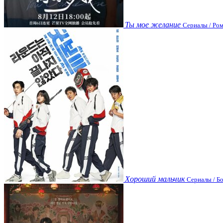
Ты мое желание
Сериалы / Ром
Хороший мальчик
Сериалы / Бо