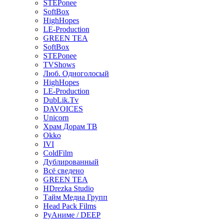
STEPonee
SoftBox
HighHopes
LE-Production
GREEN TEA
SoftBox
STEPonee
TVShows
Люб. Одноголосый
HighHopes
LE-Production
DubLik.Tv
DAVOICES
Unicorn
Храм Дорам ТВ
Okko
IVI
ColdFilm
Дублированный
Всё сведено
GREEN TEA
HDrezka Studio
Тайм Медиа Групп
Head Pack Films
РуАниме / DEEP