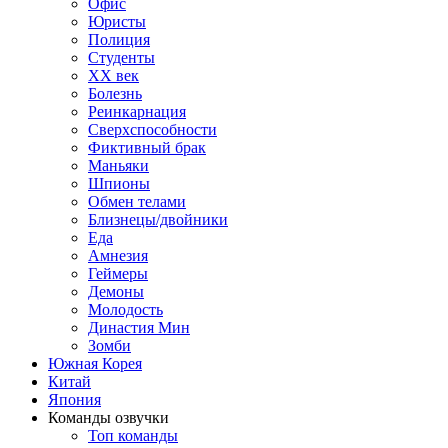
Офис
Юристы
Полиция
Студенты
ХХ век
Болезнь
Реинкарнация
Сверхспособности
Фиктивный брак
Маньяки
Шпионы
Обмен телами
Близнецы/двойники
Еда
Амнезия
Геймеры
Демоны
Молодость
Династия Мин
Зомби
Южная Корея
Китай
Япония
Команды озвучки
Топ команды