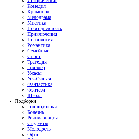
Исторические
Комедия
Криминал
Мелодрама
Мистика
Повседневность
Приключения
Психология
Романтика
Семейные
Спорт
Трагедия
Триллер
Ужасы
Уся-Сянься
Фантастика
Фэнтези
Школа
Подборки
Топ подборки
Болезнь
Реинкарнация
Студенты
Молодость
Офис