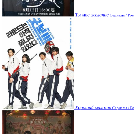
Ты мое желание
Сериалы / Ром
Хороший мальчик
Сериалы / Бо