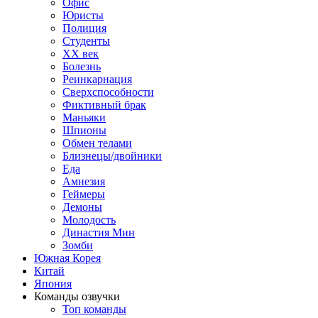
Офис
Юристы
Полиция
Студенты
ХХ век
Болезнь
Реинкарнация
Сверхспособности
Фиктивный брак
Маньяки
Шпионы
Обмен телами
Близнецы/двойники
Еда
Амнезия
Геймеры
Демоны
Молодость
Династия Мин
Зомби
Южная Корея
Китай
Япония
Команды озвучки
Топ команды