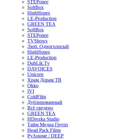
STEPonee
SoftBox
HighHopes
LE-Production
GREEN TEA
SoftBox
STEPonee
TVShows
Люб. Одноголосый
HighHopes
LE-Production
DubLik.Tv
DAVOICES
Unicorn
Храм Дорам ТВ
Okko
IVI
ColdFilm
Дублированный
Всё сведено
GREEN TEA
HDrezka Studio
Тайм Медиа Групп
Head Pack Films
РуАниме / DEEP