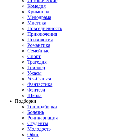
Исторические
Комедия
Криминал
Мелодрама
Мистика
Повседневность
Приключения
Психология
Романтика
Семейные
Спорт
Трагедия
Триллер
Ужасы
Уся-Сянься
Фантастика
Фэнтези
Школа
Подборки
Топ подборки
Болезнь
Реинкарнация
Студенты
Молодость
Офис