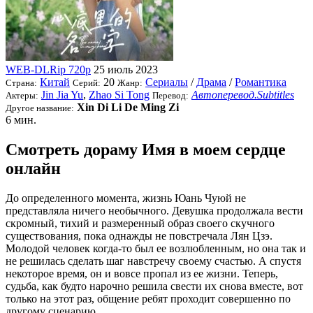
WEB-DLRip 720p
25 июль 2023
Китай
20
Сериалы
/
Драма
/
Романтика
Страна:
Серий:
Жанр:
Jin Jia Yu
,
Zhao Si Tong
Автоперевод.Subtitles
Актеры:
Перевод:
Xin Di Li De Ming Zi
Другое название:
6 мин.
Смотреть дораму Имя в моем сердце
онлайн
До определенного момента, жизнь Юань Чуюй не
представляла ничего необычного. Девушка продолжала вести
скромный, тихий и размеренный образ своего скучного
существования, пока однажды не повстречала Лян Цзэ.
Молодой человек когда-то был ее возлюбленным, но она так и
не решилась сделать шаг навстречу своему счастью. А спустя
некоторое время, он и вовсе пропал из ее жизни. Теперь,
судьба, как будто нарочно решила свести их снова вместе, вот
только на этот раз, общение ребят проходит совершенно по
другому сценарию.