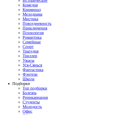
Исторические
Комедия
Криминал
Мелодрама
Мистика
Повседневность
Приключения
Психология
Романтика
Семейные
Спорт
Трагедия
Триллер
Ужасы
Уся-Сянься
Фантастика
Фэнтези
Школа
Подборки
Топ подборки
Болезнь
Реинкарнация
Студенты
Молодость
Офис