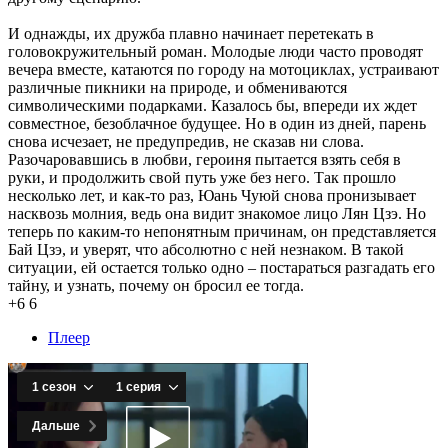
И однажды, их дружба плавно начинает перетекать в
головокружительный роман. Молодые люди часто проводят
вечера вместе, катаются по городу на мотоциклах, устраивают
различные пикники на природе, и обмениваются
символическими подарками. Казалось бы, впереди их ждет
совместное, безоблачное будущее. Но в один из дней, парень
снова исчезает, не предупредив, не сказав ни слова.
Разочаровавшись в любви, героиня пытается взять себя в
руки, и продолжить свой путь уже без него. Так прошло
несколько лет, и как-то раз, Юань Чуюй снова пронизывает
насквозь молния, ведь она видит знакомое лицо Лян Цзэ. Но
теперь по каким-то непонятным причинам, он представляется
Бай Цзэ, и уверят, что абсолютно с ней незнаком. В такой
ситуации, ей остается только одно – постараться разгадать его
тайну, и узнать, почему он бросил ее тогда.
+6
6
Плеер