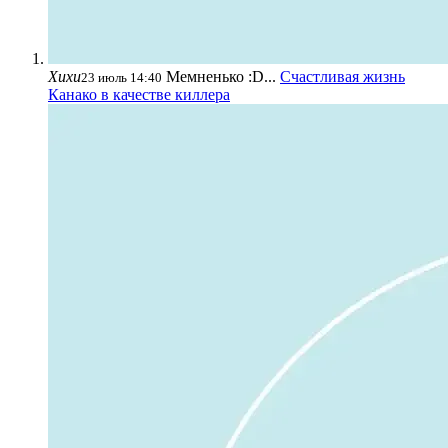
Хихи
Мемненько :D...
Счастливая жизнь
23 июль 14:40
Канако в качестве киллера