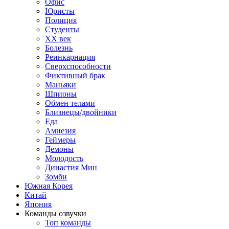
Офис
Юристы
Полиция
Студенты
ХХ век
Болезнь
Реинкарнация
Сверхспособности
Фиктивный брак
Маньяки
Шпионы
Обмен телами
Близнецы/двойники
Еда
Амнезия
Геймеры
Демоны
Молодость
Династия Мин
Зомби
Южная Корея
Китай
Япония
Команды озвучки
Топ команды