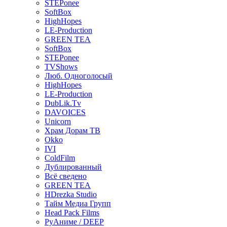
STEPonee
SoftBox
HighHopes
LE-Production
GREEN TEA
SoftBox
STEPonee
TVShows
Люб. Одноголосый
HighHopes
LE-Production
DubLik.Tv
DAVOICES
Unicorn
Храм Дорам ТВ
Okko
IVI
ColdFilm
Дублированный
Всё сведено
GREEN TEA
HDrezka Studio
Тайм Медиа Групп
Head Pack Films
РуАниме / DEEP