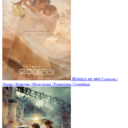
Женись на мне
Сериалы /
Драма / Комедия / Мелодрама / Романтика / Семейные