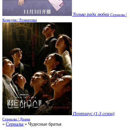
Только ради любви
Сериалы /
Комедия / Романтика
Пентхаус (1-3 сезон)
Сериалы / Драма
»
Сериалы
» Чудесные братья