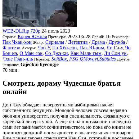
WEB-DLRip 720p
24 июль 2023
Корея Южная
2023-06-28
16
Страна:
Премьера:
Серий:
Режиссер:
Пак Чхан-хон
Сериалы
/
Детектив
/
Драма
/
Дружба
/
Жанр:
Фэнтези
Чон У
,
Пэ Хён-сон
,
Пак Ю-рим
,
Ли Ги-у
,
Чо
Актеры:
Бон-нэ
,
О Ман-сок
,
Со Джэ-хи
,
Кан Маль-гым
,
Ли Сон-ук
,
Чхве Гван-иль
SoftBox
,
FSG QMovavi.Subtitles
Перевод:
Другое
Gijeokui hyeongje
название:
70 мин.
Смотреть дораму Чудесные братья
онлайн
Дон Чжу обладает невероятными амбициями насчет
собственного будущего. Молодой человек совсем недавно
окончил университет, получив специальность, связанную с
корейской литературой. А еще он на протяжении последних
семи лет занимается сочинительством, но пока его книги не
приносят должной популярности и значительных гонораров.
Еще одним героем становится Кан Сан, который в последнее