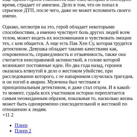
время, страдает от амнезии. Дело в том, что он попал в
серьезное ДТП, после чего, даже не может вспомнить своего
имени.
Однако, несмотря на это, герой обладает некоторыми
способностями, а именно чувствует боль других людей всем
телом, может видеть их воспоминания и чувствовать эмоции
тех, с кем общается. А еще есть Пак Хен Су, которая трудится
детективом. Девушка обладает такими качествами как,
откровенность, справедливость и отзывчивость, также она
считается неисправимой активисткой, в голове которой
возникают постоянные идеи. Но два года назад, героиня
оказалась втянутой в дело о жестоком убийстве, при
расследовании которого, с ее напарником случилась трагедия,
и он погиб в аварии. Мужчина был честным и
принципиальным детективом, и даже стал отцом. И в какой-
то момент, судьба всех участников истории переплетается
самым неожиданным образом, показывая то, насколько жизнь
может быть одновременно снисходительной и жестокой по
отношению к людям.
+11
2
Плеер
Плеер 2