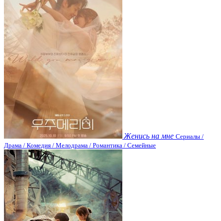
Женись на мне
Сериалы /
Драма / Комедия / Мелодрама / Романтика / Семейные