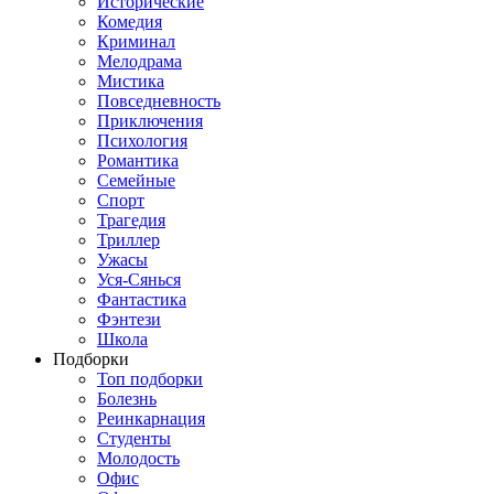
Исторические
Комедия
Криминал
Мелодрама
Мистика
Повседневность
Приключения
Психология
Романтика
Семейные
Спорт
Трагедия
Триллер
Ужасы
Уся-Сянься
Фантастика
Фэнтези
Школа
Подборки
Топ подборки
Болезнь
Реинкарнация
Студенты
Молодость
Офис