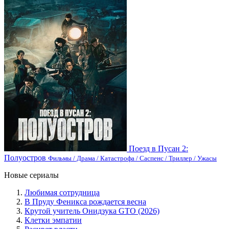
Поезд в Пусан 2:
Полуостров
Фильмы / Драма / Катастрофа / Саспенс / Триллер / Ужасы
Новые сериалы
Любимая сотрудница
В Пруду Феникса рождается весна
Крутой учитель Онидзука GTO (2026)
Клетки эмпатии