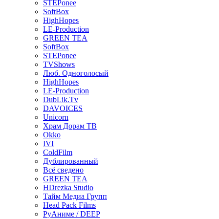
STEPonee
SoftBox
HighHopes
LE-Production
GREEN TEA
SoftBox
STEPonee
TVShows
Люб. Одноголосый
HighHopes
LE-Production
DubLik.Tv
DAVOICES
Unicorn
Храм Дорам ТВ
Okko
IVI
ColdFilm
Дублированный
Всё сведено
GREEN TEA
HDrezka Studio
Тайм Медиа Групп
Head Pack Films
РуАниме / DEEP