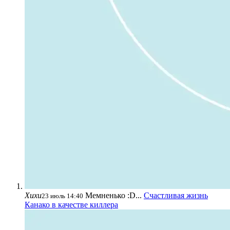
Хихи
Мемненько :D...
Счастливая жизнь
23 июль 14:40
Канако в качестве киллера