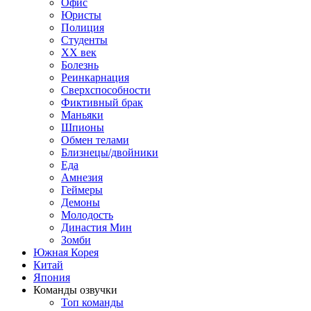
Офис
Юристы
Полиция
Студенты
ХХ век
Болезнь
Реинкарнация
Сверхспособности
Фиктивный брак
Маньяки
Шпионы
Обмен телами
Близнецы/двойники
Еда
Амнезия
Геймеры
Демоны
Молодость
Династия Мин
Зомби
Южная Корея
Китай
Япония
Команды озвучки
Топ команды