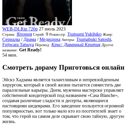
WEB-DLRip 720p
27 июль 2023
Япония
9
Tsutsumi Yukihiko
Страна:
Серий:
Режиссер:
Жанр:
Сериалы
/
Драма
/
Медицина
Tsumabuki Satoshi
,
Актеры:
Fujiwara Tatsuya
Крис: Диванный Критик
Перевод:
Другое
Get Ready!
название:
54 мин.
Смотреть дораму Приготовься онлайн
Эйскэ Хадзама является талантливым и непревзойденным
хирургом, который в своей жизни пытается совместить две
параллельные карьеры. Днем, мужчина мастерски управляет
собственной кондитерской под названием «Casa Blanche»,
создавая различные сладости и десерты, являющиеся
настоящими шедеврами. Его заведение пользуется огромной
популярностью, вот только мало кто из посетителей знает о
том, что герой на самом деле скрывает свою тайную, другую
жизнь.