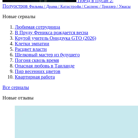
Поезд в Пусан 2:
Полуостров
Фильмы / Драма / Катастрофа / Саспенс / Триллер / Ужасы
Новые сериалы
Любимая сотрудница
В Пруду Феникса рождается весна
Крутой учитель Онидзука GTO (2026)
Клетки эмпатии
Расцвет власти
Шелковый мастер из будущего
Погоня сквозь время
Опасная любовь в Таиланде
Пир весенних цветов
Квартирная работа
Все сериалы
Новые отзывы