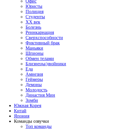
Офис
Юристы
Полиция
Студенты
ХХ век
Болезнь
Реинкарнация
Сверхспособности
Фиктивный брак
Маньяки
Шпионы
Обмен телами
Близнецы/двойники
Еда
Амнезия
Геймеры
Демоны
Молодость
Династия Мин
Зомби
Южная Корея
Китай
Япония
Команды озвучки
Топ команды