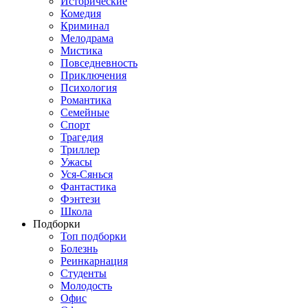
Исторические
Комедия
Криминал
Мелодрама
Мистика
Повседневность
Приключения
Психология
Романтика
Семейные
Спорт
Трагедия
Триллер
Ужасы
Уся-Сянься
Фантастика
Фэнтези
Школа
Подборки
Топ подборки
Болезнь
Реинкарнация
Студенты
Молодость
Офис