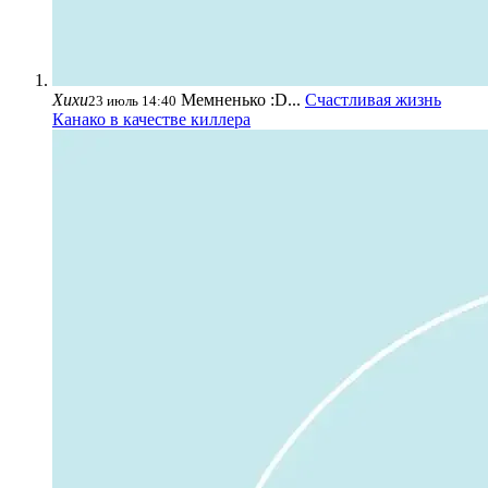
Хихи
Мемненько :D...
Счастливая жизнь
23 июль 14:40
Канако в качестве киллера