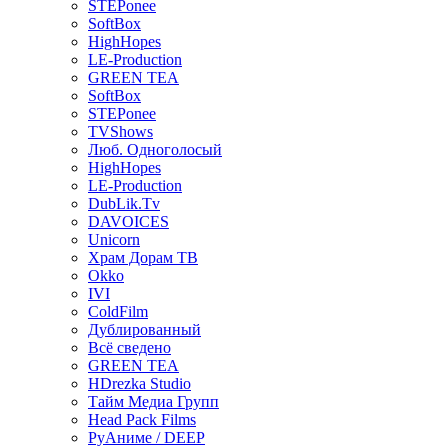
STEPonee
SoftBox
HighHopes
LE-Production
GREEN TEA
SoftBox
STEPonee
TVShows
Люб. Одноголосый
HighHopes
LE-Production
DubLik.Tv
DAVOICES
Unicorn
Храм Дорам ТВ
Okko
IVI
ColdFilm
Дублированный
Всё сведено
GREEN TEA
HDrezka Studio
Тайм Медиа Групп
Head Pack Films
РуАниме / DEEP