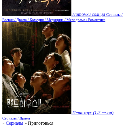
Потомки солнца
Сериалы /
Боевик / Драма / Комедия / Медицина / Мелодрама / Романтика
Пентхаус (1-3 сезон)
Сериалы / Драма
»
Сериалы
» Приготовься