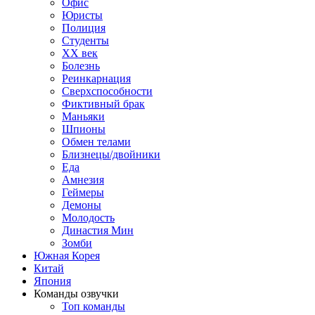
Офис
Юристы
Полиция
Студенты
ХХ век
Болезнь
Реинкарнация
Сверхспособности
Фиктивный брак
Маньяки
Шпионы
Обмен телами
Близнецы/двойники
Еда
Амнезия
Геймеры
Демоны
Молодость
Династия Мин
Зомби
Южная Корея
Китай
Япония
Команды озвучки
Топ команды