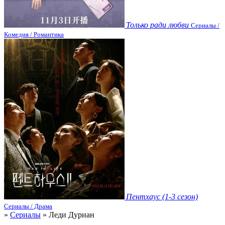
Только ради любви
Сериалы /
Комедия / Романтика
Пентхаус (1-3 сезон)
Сериалы / Драма
»
Сериалы
» Леди Дуриан