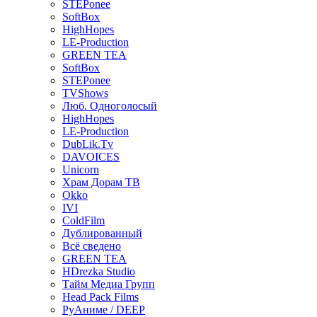
STEPonee
SoftBox
HighHopes
LE-Production
GREEN TEA
SoftBox
STEPonee
TVShows
Люб. Одноголосый
HighHopes
LE-Production
DubLik.Tv
DAVOICES
Unicorn
Храм Дорам ТВ
Okko
IVI
ColdFilm
Дублированный
Всё сведено
GREEN TEA
HDrezka Studio
Тайм Медиа Групп
Head Pack Films
РуАниме / DEEP