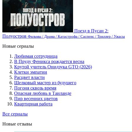
Поезд в Пусан 2:
Полуостров
Фильмы / Драма / Катастрофа / Саспенс / Триллер / Ужасы
Новые сериалы
Любимая сотрудница
В Пруду Феникса рождается весна
Крутой учитель Онидзука GTO (2026)
Клетки эмпатии
Расцвет власти
Шелковый мастер из будущего
Погоня сквозь время
Опасная любовь в Таиланде
Пир весенних цветов
Квартирная работа
Все сериалы
Новые отзывы