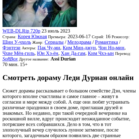
WEB-DLRip 720p
23 июль 2023
Корея Южная
2023-06-17
16
Страна:
Премьера:
Серий:
Режиссер:
Щин У-чхоль
Сериалы
/
Мелодрама
/
Романтика
/
Жанр:
Фэнтези
Пак Чу-ми
,
Ким Мин-джун
,
Чон Но-мин
,
Актеры:
Чхве Мён-гиль
,
Юн Хэ-ён
,
Хан Да-гам
,
Ким Чхэ-ын
Перевод:
SoftBox
Assi Durian
Другое название:
70 мин.
15+
Смотреть дораму Леди Дуриан онлайн
Сюжет дорамы рассказывает о большом семействе Дэн, члены
которого вполне счастливы и самое главное – живут в
согласии и мире между собой. А еще они любят устраивать
различные праздники в своем доме, приглашая друзей и
знакомых. Но недавно, при такой очередной вечеринке на
роскошной вилле, вдруг происходит неожиданное событие,
потрясшее всех собравшихся. Дело в том, что в тот
злополучный вечер случилось лунное затмение, после
которого, загадочным образом появились две странные