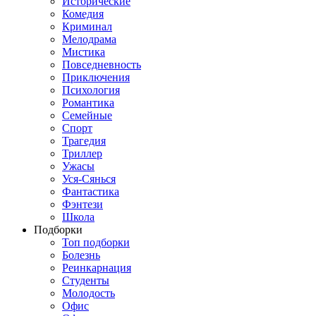
Исторические
Комедия
Криминал
Мелодрама
Мистика
Повседневность
Приключения
Психология
Романтика
Семейные
Спорт
Трагедия
Триллер
Ужасы
Уся-Сянься
Фантастика
Фэнтези
Школа
Подборки
Топ подборки
Болезнь
Реинкарнация
Студенты
Молодость
Офис