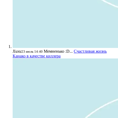
Хихи
Мемненько :D...
Счастливая жизнь
23 июль 14:40
Канако в качестве киллера