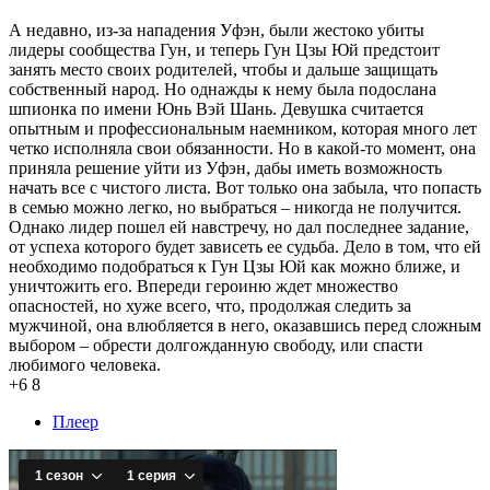
А недавно, из-за нападения Уфэн, были жестоко убиты
лидеры сообщества Гун, и теперь Гун Цзы Юй предстоит
занять место своих родителей, чтобы и дальше защищать
собственный народ. Но однажды к нему была подослана
шпионка по имени Юнь Вэй Шань. Девушка считается
опытным и профессиональным наемником, которая много лет
четко исполняла свои обязанности. Но в какой-то момент, она
приняла решение уйти из Уфэн, дабы иметь возможность
начать все с чистого листа. Вот только она забыла, что попасть
в семью можно легко, но выбраться – никогда не получится.
Однако лидер пошел ей навстречу, но дал последнее задание,
от успеха которого будет зависеть ее судьба. Дело в том, что ей
необходимо подобраться к Гун Цзы Юй как можно ближе, и
уничтожить его. Впереди героиню ждет множество
опасностей, но хуже всего, что, продолжая следить за
мужчиной, она влюбляется в него, оказавшись перед сложным
выбором – обрести долгожданную свободу, или спасти
любимого человека.
+6
8
Плеер