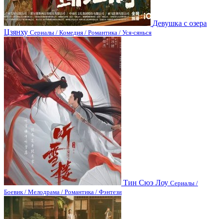
Девушка с озера
Цзянху
Сериалы / Комедия / Романтика / Уся-сянься
Тин Сюэ Лоу
Сериалы /
Боевик / Мелодрама / Романтика / Фэнтези