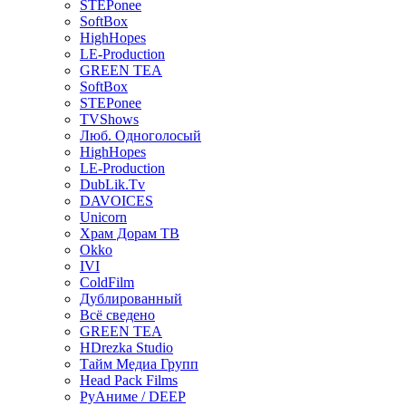
STEPonee
SoftBox
HighHopes
LE-Production
GREEN TEA
SoftBox
STEPonee
TVShows
Люб. Одноголосый
HighHopes
LE-Production
DubLik.Tv
DAVOICES
Unicorn
Храм Дорам ТВ
Okko
IVI
ColdFilm
Дублированный
Всё сведено
GREEN TEA
HDrezka Studio
Тайм Медиа Групп
Head Pack Films
РуАниме / DEEP