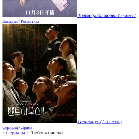
Только ради любви
Сериалы /
Комедия / Романтика
Пентхаус (1-3 сезон)
Сериалы / Драма
»
Сериалы
» Любовь навеки