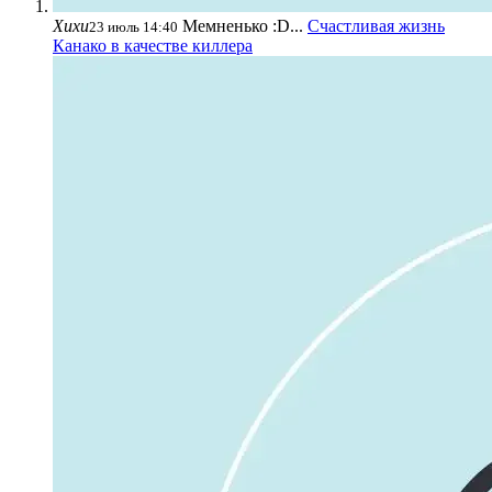
Хихи
Мемненько :D...
Счастливая жизнь
23 июль 14:40
Канако в качестве киллера