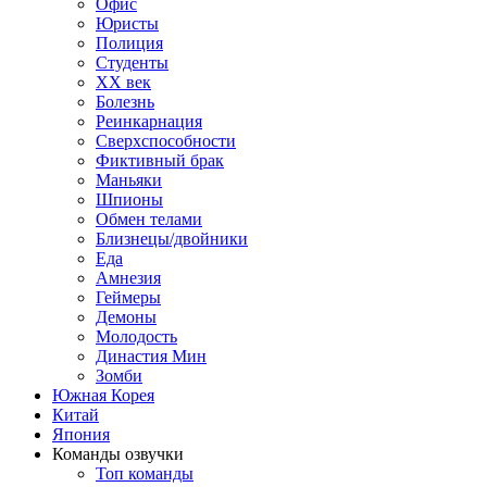
Офис
Юристы
Полиция
Студенты
ХХ век
Болезнь
Реинкарнация
Сверхспособности
Фиктивный брак
Маньяки
Шпионы
Обмен телами
Близнецы/двойники
Еда
Амнезия
Геймеры
Демоны
Молодость
Династия Мин
Зомби
Южная Корея
Китай
Япония
Команды озвучки
Топ команды