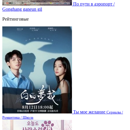
По пути в аэропорт /
Gonghang ganeun gil
Рейтинговые
Ты мое желание
Сериалы /
Романтика / Школа