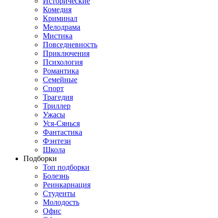
Исторические
Комедия
Криминал
Мелодрама
Мистика
Повседневность
Приключения
Психология
Романтика
Семейные
Спорт
Трагедия
Триллер
Ужасы
Уся-Сянься
Фантастика
Фэнтези
Школа
Подборки
Топ подборки
Болезнь
Реинкарнация
Студенты
Молодость
Офис