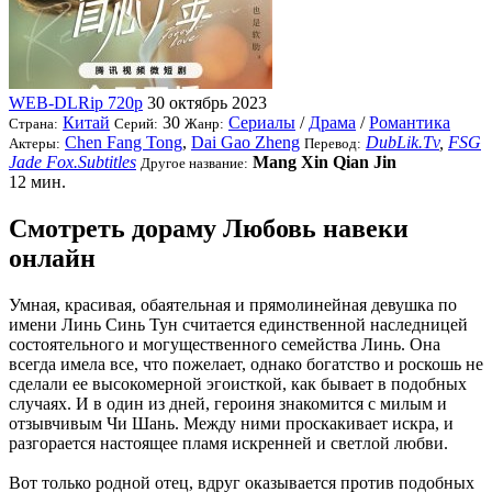
WEB-DLRip 720p
30 октябрь 2023
Китай
30
Сериалы
/
Драма
/
Романтика
Страна:
Серий:
Жанр:
Chen Fang Tong
,
Dai Gao Zheng
DubLik.Tv
,
FSG
Актеры:
Перевод:
Jade Fox.Subtitles
Mang Xin Qian Jin
Другое название:
12 мин.
Смотреть дораму Любовь навеки
онлайн
Умная, красивая, обаятельная и прямолинейная девушка по
имени Линь Синь Тун считается единственной наследницей
состоятельного и могущественного семейства Линь. Она
всегда имела все, что пожелает, однако богатство и роскошь не
сделали ее высокомерной эгоисткой, как бывает в подобных
случаях. И в один из дней, героиня знакомится с милым и
отзывчивым Чи Шань. Между ними проскакивает искра, и
разгорается настоящее пламя искренней и светлой любви.
Вот только родной отец, вдруг оказывается против подобных