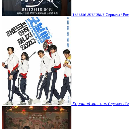
Ты мое желание
Сериалы / Ром
Хороший мальчик
Сериалы / Бо