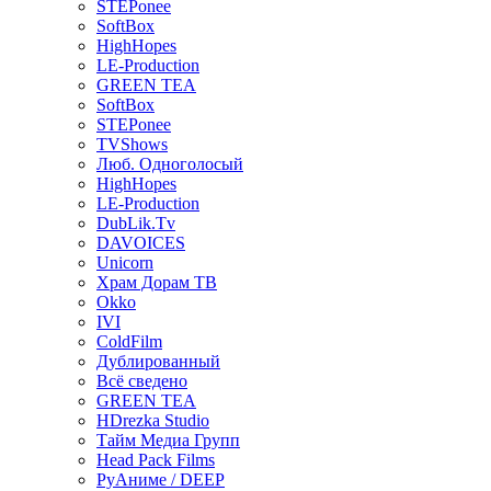
STEPonee
SoftBox
HighHopes
LE-Production
GREEN TEA
SoftBox
STEPonee
TVShows
Люб. Одноголосый
HighHopes
LE-Production
DubLik.Tv
DAVOICES
Unicorn
Храм Дорам ТВ
Okko
IVI
ColdFilm
Дублированный
Всё сведено
GREEN TEA
HDrezka Studio
Тайм Медиа Групп
Head Pack Films
РуАниме / DEEP