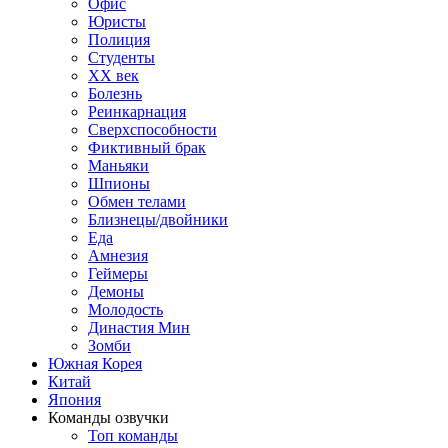
Офис
Юристы
Полиция
Студенты
ХХ век
Болезнь
Реинкарнация
Сверхспособности
Фиктивный брак
Маньяки
Шпионы
Обмен телами
Близнецы/двойники
Еда
Амнезия
Геймеры
Демоны
Молодость
Династия Мин
Зомби
Южная Корея
Китай
Япония
Команды озвучки
Топ команды