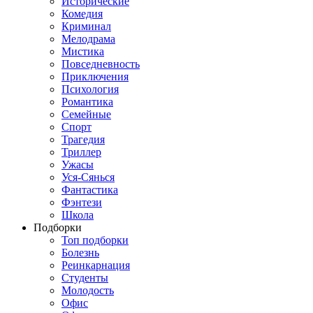
Исторические
Комедия
Криминал
Мелодрама
Мистика
Повседневность
Приключения
Психология
Романтика
Семейные
Спорт
Трагедия
Триллер
Ужасы
Уся-Сянься
Фантастика
Фэнтези
Школа
Подборки
Топ подборки
Болезнь
Реинкарнация
Студенты
Молодость
Офис